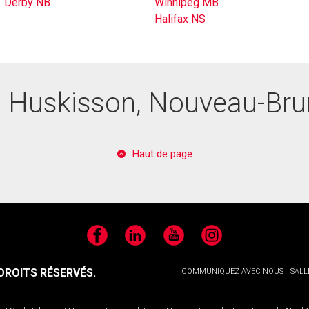
Derby NB
Winnipeg MB
Halifax NS
à Huskisson, Nouveau-Br
Haut de page
Facebook
LinkedIn
YouTube
Instagram
ROITS RÉSERVÉS.
COMMUNIQUEZ AVEC NOUS
SALL