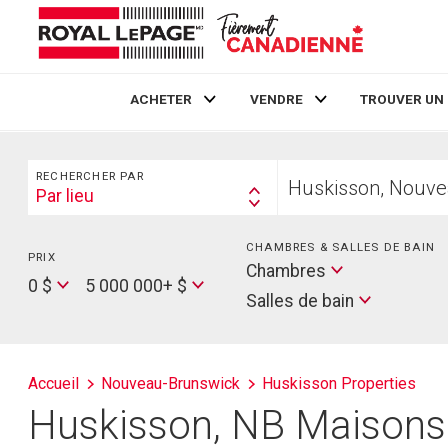
ACHETER
VENDRE
TROUVER UN
Live
En Direct
Rechercher
Trouvez
RECHERCHER PAR
votre
Par lieu
Search
foyer
By
CHAMBRES & SALLES DE BAIN
PRIX
Min
Salles
Chambres
Price
Max
0 $
5 000 000+ $
de
Salles de bain
Price
bain
Accueil
Nouveau-Brunswick
Huskisson Properties
Huskisson, NB Maisons 