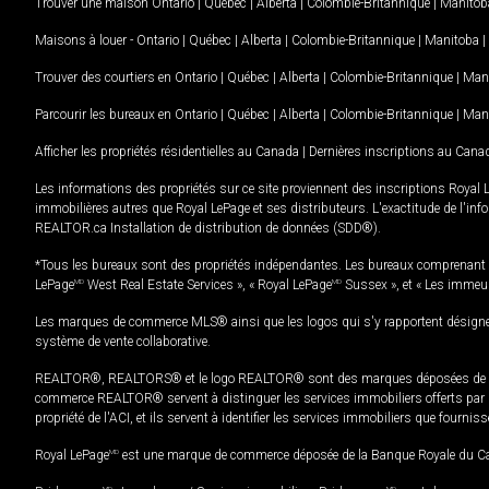
Trouver une maison
Ontario
|
Québec
|
Alberta
|
Colombie-Britannique
|
Manitob
Maisons à louer -
Ontario
|
Québec
|
Alberta
|
Colombie-Britannique
|
Manitoba
|
Trouver des courtiers en
Ontario
|
Québec
|
Alberta
|
Colombie-Britannique
|
Man
Parcourir les bureaux en
Ontario
|
Québec
|
Alberta
|
Colombie-Britannique
|
Man
Afficher les propriétés résidentielles au Canada
|
Dernières inscriptions au Cana
Les informations des propriétés sur ce site proviennent des inscriptions Royal 
immobilières autres que Royal LePage et ses distributeurs. L'exactitude de l'info
REALTOR.ca Installation de distribution de données (SDD®).
*Tous les bureaux sont des propriétés indépendantes. Les bureaux comprenant 
LePage
MD
West Real Estate Services », « Royal LePage
MD
Sussex », et « Les immeu
Les marques de commerce MLS® ainsi que les logos qui s'y rapportent désignent
système de vente collaborative.
REALTOR®, REALTORS® et le logo REALTOR® sont des marques déposées de REAL
commerce REALTOR® servent à distinguer les services immobiliers offerts par le
propriété de l'ACI, et ils servent à identifier les services immobiliers que fourni
Royal LePage
MD
est une marque de commerce déposée de la Banque Royale du Cana
MD
MD