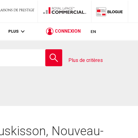
PLUS
CONNEXION
EN
Entrez
le
Plus de critères
nom
de
l'école
Huskisson, Nouveau-