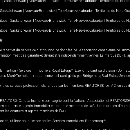
a
|
Saskatchewan
|
Nouveau-Brunswick
|
Terre-Neuve-et-Labrador
|
Territoires du Nord
Saskatchewan
|
Nouveau-Brunswick
|
Terre-Neuve-et-Labrador
|
Territoires du Nord-Ou
itoba
|
Saskatchewan
|
Nouveau-Brunswick
|
Terre-Neuve-et-Labrador
|
Territoires du 
itoba
|
Saskatchewan
|
Nouveau-Brunswick
|
Terre-Neuve-et-Labrador
|
Territoires du 
da
LePage
MD
et du service de distribution de données de l'Association canadienne de l’im
rmation n'est pas garantie et devrait être indépendamment vérifiée. La marque DDF® appa
la mention « Services immobiliers Royal LePage
MD
Ltée », incluant sa division « Johnst
bles Mont-Tremblant » appartiennent et sont gérés par Bridgemarq Real Estate Servic
 les services professionnels rendus par les membres REALTORS® de l'ACI en vue de l'a
TOR® Canada Inc., une compagnie dont la National Association of REALTORS® et l'
s courtiers et agents immobilier en tant que membres de l'ACI. Les marques d'homolog
ssent les courtiers et agents membres de l'ACI.
da, utilisée sous licence par les Services immobiliers Bridgemarq
MD
.