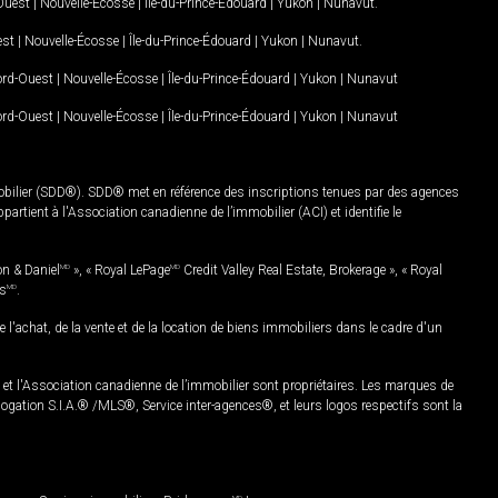
-Ouest
|
Nouvelle-Écosse
|
Île-du-Prince-Édouard
|
Yukon
|
Nunavut
.
est
|
Nouvelle-Écosse
|
Île-du-Prince-Édouard
|
Yukon
|
Nunavut
.
Nord-Ouest
|
Nouvelle-Écosse
|
Île-du-Prince-Édouard
|
Yukon
|
Nunavut
Nord-Ouest
|
Nouvelle-Écosse
|
Île-du-Prince-Édouard
|
Yukon
|
Nunavut
mobilier (SDD®). SDD® met en référence des inscriptions tenues par des agences
rtient à l'Association canadienne de l’immobilier (ACI) et identifie le
on & Daniel
MD
», « Royal LePage
MD
Credit Valley Real Estate, Brokerage », « Royal
es
MD
.
chat, de la vente et de la location de biens immobiliers dans le cadre d'un
Association canadienne de l’immobilier sont propriétaires. Les marques de
ation S.I.A.® /MLS®, Service inter-agences®, et leurs logos respectifs sont la
MD