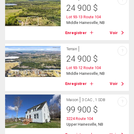
24 900
$
Lot 93-13 Route 104
Middle Hainesville, NB
Enregistrer
Voir
Terrain
?
24 900
$
Lot 93-12 Route 104
Middle Hainesville, NB
Enregistrer
Voir
Maison
3 CAC , 1 SDB
?
99 900
$
3224 Route 104
Upper Hainesville, NB