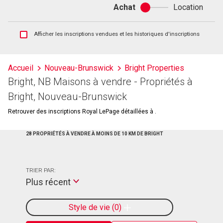
Achat
Location
Achat
ou
location
Afficher
Afficher les inscriptions vendues et les historiques d'inscriptions
les
inscriptions
vendues
Accueil
Nouveau-Brunswick
Bright Properties
et
Bright, NB Maisons à vendre - Propriétés à
les
historiques
Bright, Nouveau-Brunswick
d'inscriptions
Retrouver des inscriptions Royal LePage détaillées à .
28 PROPRIÉTÉS À VENDRE À MOINS DE 10 KM DE BRIGHT
TRIER PAR:
Plus récent
Style de vie
0