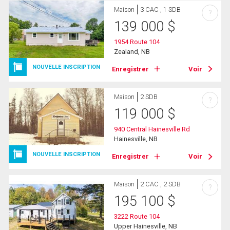
Maison
3 CAC , 1 SDB
?
139 000
$
1954 Route 104
Zealand, NB
NOUVELLE INSCRIPTION
Enregistrer
Voir
Maison
2 SDB
?
119 000
$
940 Central Hainesville Rd
Hainesville, NB
NOUVELLE INSCRIPTION
Enregistrer
Voir
Maison
2 CAC , 2 SDB
?
195 100
$
3222 Route 104
Upper Hainesville, NB