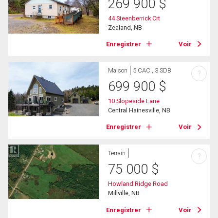
269 900
$
44 Steenberrick Crt
Zealand, NB
Enregistrer
Voir
Maison
5 CAC , 3 SDB
?
699 900
$
10 Slopeside Lane
Central Hainesville, NB
Enregistrer
Voir
Terrain
?
75 000
$
Howland Ridge Road
Millville, NB
Enregistrer
Voir