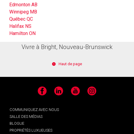
Edmonton AB
Winnipeg MB
Québec QC
Halifax NS
Hamilton ON
Vivre à Bright, Nouveau-Brunswick
Haut de page
Facebook
LinkedIn
YouTube
Instagram
COMMUNIQUEZ AVEC NOUS
SALLE DES MÉDIAS
BLOGUE
PROPRIÉTÉS LUXUEUSES