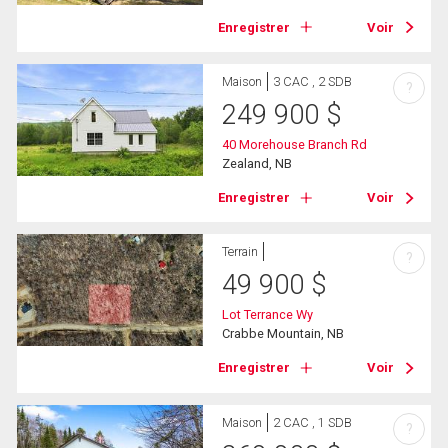
Enregistrer
Voir
Maison
3 CAC , 2 SDB
?
249 900
$
40 Morehouse Branch Rd
Zealand, NB
Enregistrer
Voir
Terrain
?
49 900
$
Lot Terrance Wy
Crabbe Mountain, NB
Enregistrer
Voir
Maison
2 CAC , 1 SDB
?