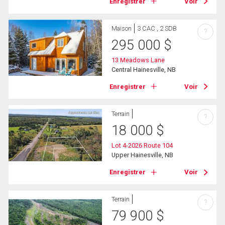
Enregistrer
Voir
Maison
3 CAC , 2 SDB
?
295 000
$
13 Meadows Lane
Central Hainesville, NB
Enregistrer
Voir
Terrain
?
18 000
$
Lot 4-2026 Route 104
Upper Hainesville, NB
Enregistrer
Voir
Terrain
?
79 900
$