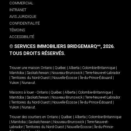
COMMERCIAL
INTRANET
AVIS JURIDIQUE
CONFIDENTIALITÉ
TÉMOINS
ACCESSIBILITÉ
© SERVICES IMMOBILIERS BRIDGEMARQ
, 2026.
MD
TOUS DROITS RÉSERVÉS.
Trouver une maison
Ontario
|
Québec
|
Alberta
|
Colombie-Britannique
|
Manitoba
|
Saskatchewan
|
Nouveau-Brunswick
|
Terre-Neuve-et-Labrador
|
Territoires du Nord-Ouest
|
Nouvelle-Écosse
|
Île-du-Prince-Édouard
|
Yukon
|
Nunavut
.
Maisons à louer -
Ontario
|
Québec
|
Alberta
|
Colombie-Britannique
|
Manitoba
|
Saskatchewan
|
Nouveau-Brunswick
|
Terre-Neuve-et-Labrador
|
Territoires du Nord-Ouest
|
Nouvelle-Écosse
|
Île-du-Prince-Édouard
|
Yukon
|
Nunavut
.
Trouver des courtiers en
Ontario
|
Québec
|
Alberta
|
Colombie-Britannique
|
Manitoba
|
Saskatchewan
|
Nouveau-Brunswick
|
Terre-Neuve-et-
Labrador
|
Territoires du Nord-Ouest
|
Nouvelle-Écosse
|
Île-du-Prince-