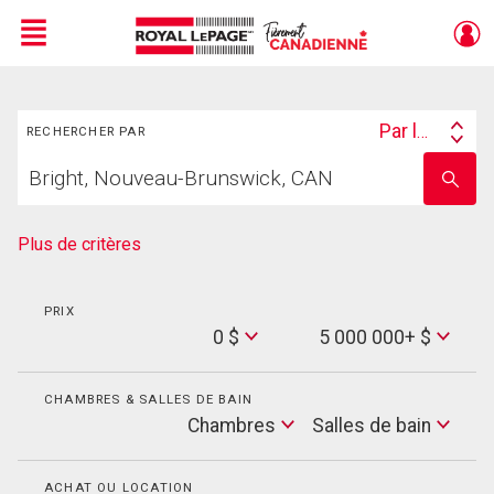
Menu
Rechercher
Live
En Direct
Par lieu
RECHERCHER PAR
Search
Trouvez
By
Entrez
votre
le
foyer
nom
de
Plus de critères
l'école
PRIX
Min
0 $
5 000 000+ $
Price
Max
Price
CHAMBRES & SALLES DE BAIN
Cham
Chambres
Salles de bain
Salles
de
bain
ACHAT OU LOCATION