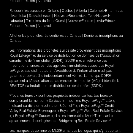
Édouard
|
Yukon
|
Nunavut
Parcourir les bureaux en
Ontario
|
Québec
|
Alberta
|
Colombie-Britannique
|
Manitoba
|
Saskatchewan
|
Nouveau-Brunswick
|
Terre-Neuve-et-
Labrador
|
Territoires du Nord-Ouest
|
Nouvelle-Écosse
|
Île-du-Prince-
Édouard
|
Yukon
|
Nunavut
Afficher les propriétés résidentielles au Canada
|
Dernières inscriptions au
Canada
Les informations des propriétés sur ce site proviennent des inscriptions
Royal LePage
MD
et du service de distribution de données de l'Association
canadienne de l’immobilier (SDD®). SDD® met en référence des
inscriptions tenues par des agences immobilières autres que Royal
LePage et ses distributeurs. L'exactitude de l'information n'est pas
garantie et devrait être indépendamment vérifiée. La marque DDF®
appartient à l'Association canadienne de l’immobilier (ACI) et identifie le
REALTOR.ca Installation de distribution de données (SDD®).
*Tous les bureaux sont des propriétés indépendantes. Les bureaux
comprenant la mention « Services immobiliers Royal LePage
MD
Ltée »,
incluant sa division « Johnston & Daniel
MD
», « Royal LePage
MD
Credit
Valley Real Estate, Brokerage », « Royal LePage
MD
West Real Estate Services
», « Royal LePage
MD
Sussex », et « Les immeubles Mont-Tremblant »
appartiennent et sont gérés par Bridgemarq Real Estate Services
MD
.
Les marques de commerce MLS® ainsi que les logos qui s'y rapportent