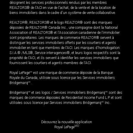
désignent les services professionnels rendus par les membres
REALTORS® de l'ACI en vue de l'achat, de la vente et de la location de
biens immobiliers dans le cadre d'un système de vente collaborative.
REALTOR®, REALTORS® et le logo REALTOR® sont des marques
déposées de REALTOR® Canada Inc., une compagnie dont la National
Association of REALTORS® et l'Association canadienne de l’immobilier
sont propriétaires. Les marques de commerce REALTOR® servent à
distinguer les services immobiliers offerts par les courtiers et agents
immobilier en tant que membres de l'ACI. Les marques d'homologation
S.I.A.® /MLS®, Service inter-agences®, et leurs logos respectifs sont la
propriété de l'ACI, et ils servent à identifier les services immobiliers que
fournissent les courtiers et agents membres de l'ACI.
Royal LePage
MD
est une marque de commerce déposée de la Banque
Royale du Canada, utilisée sous licence par les Services immobiliers
Bridgemarq
MD
.
Bridgemarq
MD
et ses logos / Services immobiliers Bridgemarq
MD
sont des
marques de commerce déposées de Residential Income Fund L.P. et sont
utilisées sous licence par Services immobiliers Bridgemarq
MD
Inc.
Découvrez la nouvelle application
MD
Royal LePage