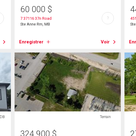
60 000
$
4
?
7 37116 37n Road
45
Ste Anne Rm, MB
St
Enregistrer
Voir
Enr
SDB
Terrain
324 900
$
2