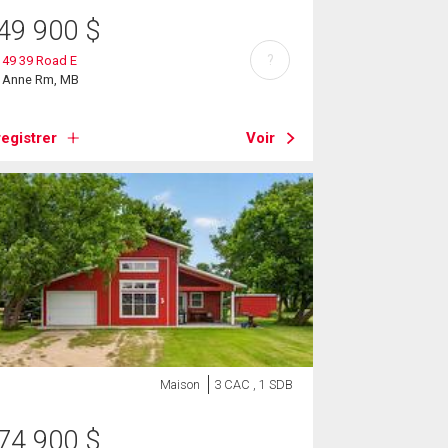
49 900
$
?
149 39 Road E
e Anne Rm, MB
egistrer
Voir
Maison
3 CAC , 1 SDB
74 900
$