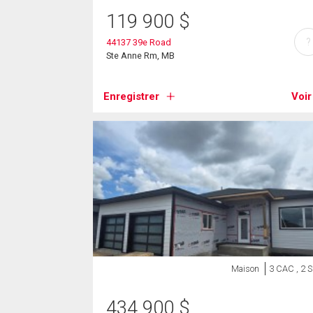
119 900
$
?
44137 39e Road
Ste Anne Rm, MB
Enregistrer
Voir
Maison
3 CAC , 2 
434 900
$