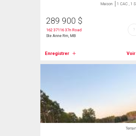
Maison
1 CAC , 1 
289 900
$
?
162 37116 37n Road
Ste Anne Rm, MB
Enregistrer
Voir
Terrai