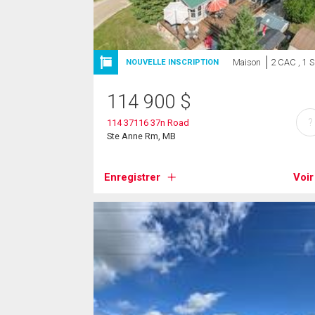
Maison
2 CAC , 1 
NOUVELLE INSCRIPTION
114 900
$
?
114 37116 37n Road
Ste Anne Rm, MB
Enregistrer
Voir