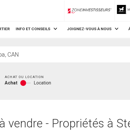
ZoneInvestisseurs RLP
RTIER
INFO ET CONSEILS
JOIGNEZ-VOUS À NOUS
Chambres
ACHAT OU LOCATION
Achat
Location
Achat
ou
location
 vendre - Propriétés à S