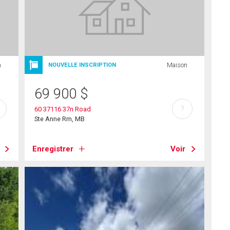
n
Maison
NOUVELLE INSCRIPTION
69 900
$
?
60 37116 37n Road
Ste Anne Rm, MB
Enregistrer
Voir