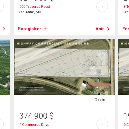
?
560 Traverse Road
3 T
Ste Anne, MB
St
Enregistrer
Voir
Enr
n
Terrain
374 900
$
1
?
4 Commerce Drive
6 