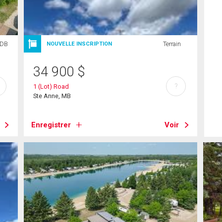
SDB
Terrain
NOUVELLE INSCRIPTION
34 900
$
?
1 (Lot) Road
Ste Anne, MB
Enregistrer
Voir