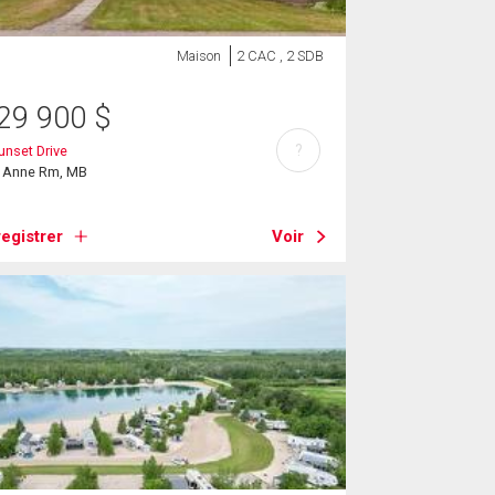
Maison
2 CAC , 2 SDB
29 900
$
?
unset Drive
e Anne Rm, MB
egistrer
Voir