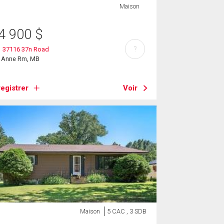
Maison
4 900
$
?
1 37116 37n Road
e Anne Rm, MB
egistrer
Voir
Maison
5 CAC , 3 SDB