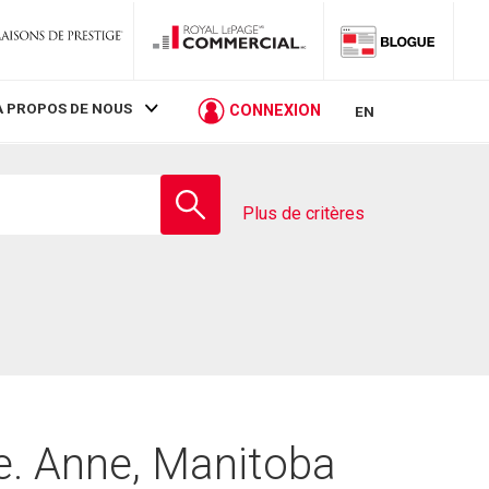
À PROPOS DE NOUS
CONNEXION
EN
Entrez
le
Plus de critères
nom
de
l'école
te. Anne, Manitoba