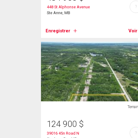
?
448 St Alphonse Avenue
Ste Anne, MB
Enregistrer
Voir
Terrai
124 900
$
?
39016 45n Road N