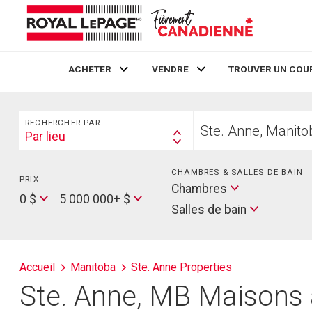
ACHETER
VENDRE
TROUVER UN COU
Live
En Direct
Rechercher
Trouvez
RECHERCHER PAR
votre
Par lieu
Search
foyer
By
CHAMBRES & SALLES DE BAIN
PRIX
Min
Salles
Chambres
Price
Max
0 $
5 000 000+ $
de
Salles de bain
Price
bain
Accueil
Manitoba
Ste. Anne Properties
Ste. Anne, MB Maisons à