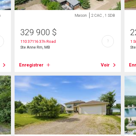
n
Maison
2 CAC , 1 SDB
329 900
$
2
?
110 37116 37n Road
1 S
Ste Anne Rm, MB
St
Enregistrer
Voir
Enr