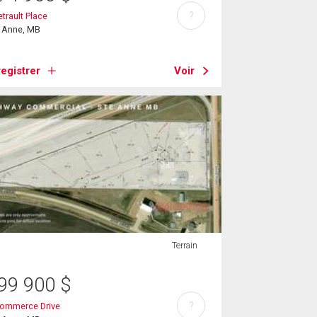
?
etrault Place
e Anne, MB
egistrer
Voir
Terrain
99 900
$
?
Commerce Drive