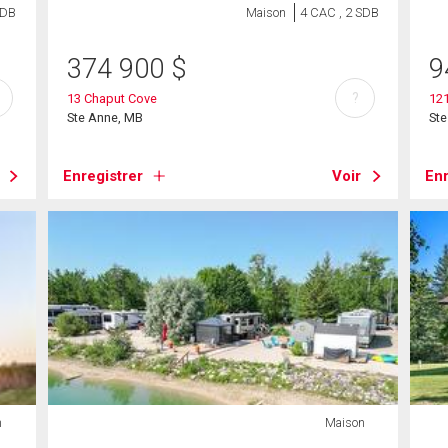
SDB
Maison
4 CAC , 2 SDB
374 900
$
9
?
13 Chaput Cove
12
Ste Anne, MB
St
Enregistrer
Voir
Enr
n
Maison