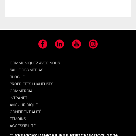
Facebook
LinkedIn
YouTube
Instagram
COMMUNIQUEZ AVEC NOUS
SALLE DES MÉDIAS
BLOGUE
PROPRIÉTÉS LUXUEUSES
COMMERCIAL
INTRANET
AVIS JURIDIQUE
CONFIDENTIALITÉ
TÉMOINS
ACCESSIBILITÉ
© SERVICES IMMOBILIERS BRIDGEMARQ
, 2026.
MD