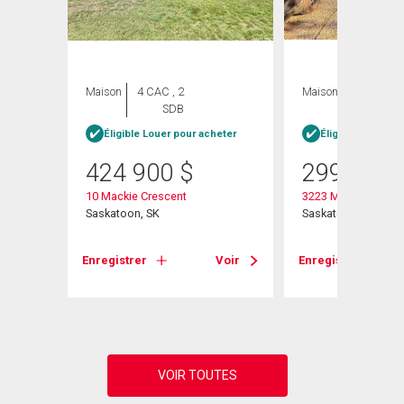
Maison
4 CAC , 2
Maison
4 CAC , 1
SDB
SDB
Éligible Louer pour acheter
Éligible Louer po
heter
424 900
$
299 900
10 Mackie Crescent
3223 Maxwell Stree
Saskatoon, SK
Saskatoon, SK
Enregistrer
Voir
Enregistrer
Voir