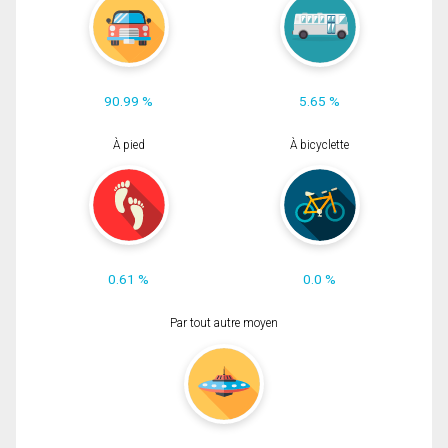
90.99 %
5.65 %
À pied
À bicyclette
0.61 %
0.0 %
Par tout autre moyen