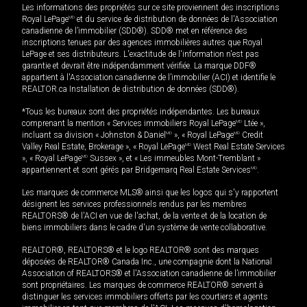
Les informations des propriétés sur ce site proviennent des inscriptions
Royal LePage
MD
et du service de distribution de données de l'Association
canadienne de l’immobilier (SDD®). SDD® met en référence des
inscriptions tenues par des agences immobilières autres que Royal
LePage et ses distributeurs. L'exactitude de l'information n'est pas
garantie et devrait être indépendamment vérifiée. La marque DDF®
appartient à l'Association canadienne de l’immobilier (ACI) et identifie le
REALTOR.ca Installation de distribution de données (SDD®).
*Tous les bureaux sont des propriétés indépendantes. Les bureaux
comprenant la mention « Services immobiliers Royal LePage
MD
Ltée »,
incluant sa division « Johnston & Daniel
MD
», « Royal LePage
MD
Credit
Valley Real Estate, Brokerage », « Royal LePage
MD
West Real Estate Services
», « Royal LePage
MD
Sussex », et « Les immeubles Mont-Tremblant »
appartiennent et sont gérés par Bridgemarq Real Estate Services
MD
.
Les marques de commerce MLS® ainsi que les logos qui s'y rapportent
désignent les services professionnels rendus par les membres
REALTORS® de l'ACI en vue de l'achat, de la vente et de la location de
biens immobiliers dans le cadre d'un système de vente collaborative.
REALTOR®, REALTORS® et le logo REALTOR® sont des marques
déposées de REALTOR® Canada Inc., une compagnie dont la National
Association of REALTORS® et l'Association canadienne de l’immobilier
sont propriétaires. Les marques de commerce REALTOR® servent à
distinguer les services immobiliers offerts par les courtiers et agents