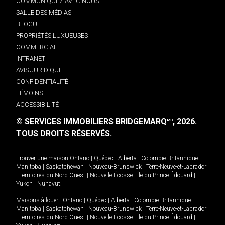
COMMUNIQUEZ AVEC NOUS
SALLE DES MÉDIAS
BLOGUE
PROPRIÉTÉS LUXUEUSES
COMMERCIAL
INTRANET
AVIS JURIDIQUE
CONFIDENTIALITÉ
TÉMOINS
ACCESSIBILITÉ
© SERVICES IMMOBILIERS BRIDGEMARQ
, 2026.
MD
TOUS DROITS RÉSERVÉS.
Trouver une maison
Ontario
|
Québec
|
Alberta
|
Colombie-Britannique
|
Manitoba
|
Saskatchewan
|
Nouveau-Brunswick
|
Terre-Neuve-et-Labrador
|
Territoires du Nord-Ouest
|
Nouvelle-Écosse
|
Île-du-Prince-Édouard
|
Yukon
|
Nunavut
.
Maisons à louer -
Ontario
|
Québec
|
Alberta
|
Colombie-Britannique
|
Manitoba
|
Saskatchewan
|
Nouveau-Brunswick
|
Terre-Neuve-et-Labrador
|
Territoires du Nord-Ouest
|
Nouvelle-Écosse
|
Île-du-Prince-Édouard
|