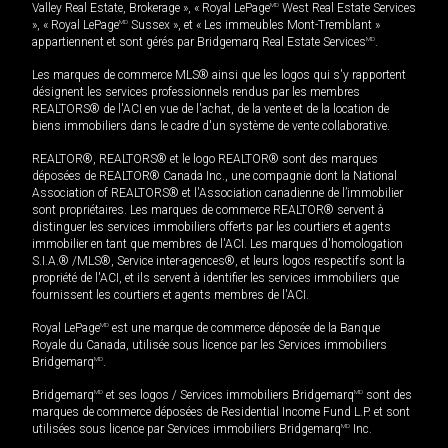
Valley Real Estate, Brokerage », « Royal LePage
MD
West Real Estate Services
», « Royal LePage
MD
Sussex », et « Les immeubles Mont-Tremblant »
appartiennent et sont gérés par Bridgemarq Real Estate Services
MD
.
Les marques de commerce MLS® ainsi que les logos qui s'y rapportent
désignent les services professionnels rendus par les membres
REALTORS® de l'ACI en vue de l'achat, de la vente et de la location de
biens immobiliers dans le cadre d'un système de vente collaborative.
REALTOR®, REALTORS® et le logo REALTOR® sont des marques
déposées de REALTOR® Canada Inc., une compagnie dont la National
Association of REALTORS® et l'Association canadienne de l’immobilier
sont propriétaires. Les marques de commerce REALTOR® servent à
distinguer les services immobiliers offerts par les courtiers et agents
immobilier en tant que membres de l'ACI. Les marques d'homologation
S.I.A.® /MLS®, Service inter-agences®, et leurs logos respectifs sont la
propriété de l'ACI, et ils servent à identifier les services immobiliers que
fournissent les courtiers et agents membres de l'ACI.
Royal LePage
MD
est une marque de commerce déposée de la Banque
Royale du Canada, utilisée sous licence par les Services immobiliers
Bridgemarq
MD
.
Bridgemarq
MD
et ses logos / Services immobiliers Bridgemarq
MD
sont des
marques de commerce déposées de Residential Income Fund L.P. et sont
utilisées sous licence par Services immobiliers Bridgemarq
MD
Inc.