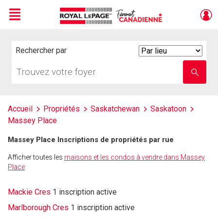
Menu
Live
En Direct
Rechercher par
Search
By
Trouvez
Entrez
votre
le
foyer
nom
de
l'école
Accueil
Propriétés
Saskatchewan
Saskatoon
Massey Place
Massey Place Inscriptions de propriétés par rue
Afficher toutes les
maisons et les condos à vendre dans Massey
Place
Mackie Cres
1 inscription active
Marlborough Cres
1 inscription active