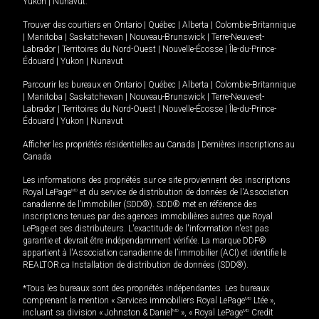
Yukon
|
Nunavut
.
Trouver des courtiers en
Ontario
|
Québec
|
Alberta
|
Colombie-Britannique
|
Manitoba
|
Saskatchewan
|
Nouveau-Brunswick
|
Terre-Neuve-et-
Labrador
|
Territoires du Nord-Ouest
|
Nouvelle-Écosse
|
Île-du-Prince-
Édouard
|
Yukon
|
Nunavut
Parcourir les bureaux en
Ontario
|
Québec
|
Alberta
|
Colombie-Britannique
|
Manitoba
|
Saskatchewan
|
Nouveau-Brunswick
|
Terre-Neuve-et-
Labrador
|
Territoires du Nord-Ouest
|
Nouvelle-Écosse
|
Île-du-Prince-
Édouard
|
Yukon
|
Nunavut
Afficher les propriétés résidentielles au Canada
|
Dernières inscriptions au
Canada
Les informations des propriétés sur ce site proviennent des inscriptions
Royal LePage
MD
et du service de distribution de données de l'Association
canadienne de l’immobilier (SDD®). SDD® met en référence des
inscriptions tenues par des agences immobilières autres que Royal
LePage et ses distributeurs. L'exactitude de l'information n'est pas
garantie et devrait être indépendamment vérifiée. La marque DDF®
appartient à l'Association canadienne de l’immobilier (ACI) et identifie le
REALTOR.ca Installation de distribution de données (SDD®).
*Tous les bureaux sont des propriétés indépendantes. Les bureaux
comprenant la mention « Services immobiliers Royal LePage
MD
Ltée »,
incluant sa division « Johnston & Daniel
MD
», « Royal LePage
MD
Credit