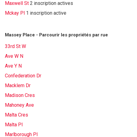
Maxwell St
2 inscription actives
Mckay Pl
1 inscription active
Massey Place - Parcourir les propriétés par rue
33rd St W
Ave W N
Ave Y N
Confederation Dr
Macklem Dr
Madison Cres
Mahoney Ave
Malta Cres
Malta Pl
Marlborough Pl