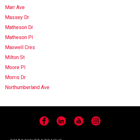
Marr Ave
Massey Dr
Matheson Dr
Matheson Pl
Maxwell Cres
Milton St
Moore Pl
Morris Dr
Northumberland Ave
Facebook
LinkedIn
YouTube
Instagram