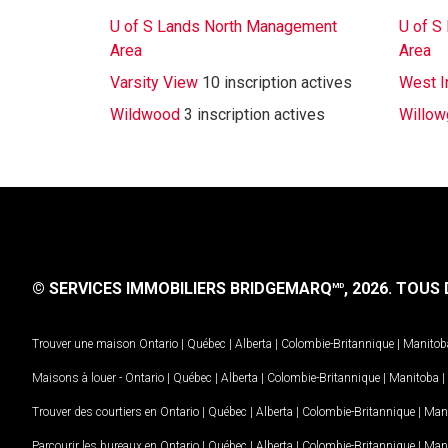
U of S Lands North Management
U of S
Area
Area
Varsity View
10 inscription actives
West In
Wildwood
3 inscription actives
Willow
© SERVICES IMMOBILIERS BRIDGEMARQ
, 2026.
TOUS D
MD
Trouver une maison
Ontario
|
Québec
|
Alberta
|
Colombie-Britannique
|
Manitob
Maisons à louer -
Ontario
|
Québec
|
Alberta
|
Colombie-Britannique
|
Manitoba
|
Trouver des courtiers en
Ontario
|
Québec
|
Alberta
|
Colombie-Britannique
|
Man
Parcourir les bureaux en
Ontario
|
Québec
|
Alberta
|
Colombie-Britannique
|
Man