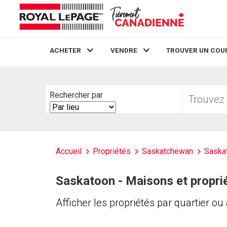
ACHETER
VENDRE
TROUVER UN COU
Live
En Direct
Trouvez
Rechercher par
votre
Search
foyer
By
Accueil
Propriétés
Saskatchewan
Saska
Saskatoon - Maisons et proprié
Afficher les propriétés par quartier ou