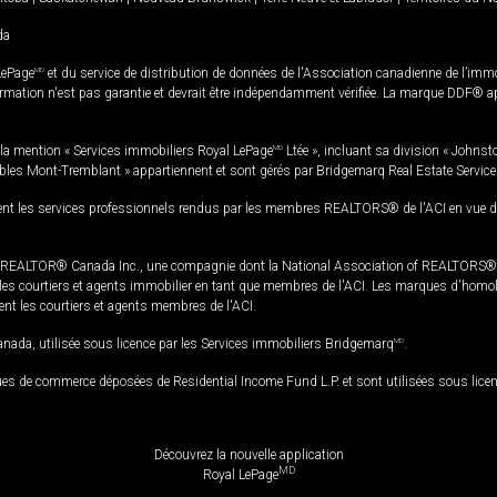
da
LePage
MD
et du service de distribution de données de l'Association canadienne de l’im
rmation n'est pas garantie et devrait être indépendamment vérifiée. La marque DDF® appa
la mention « Services immobiliers Royal LePage
MD
Ltée », incluant sa division « Johnst
bles Mont-Tremblant » appartiennent et sont gérés par Bridgemarq Real Estate Servic
 les services professionnels rendus par les membres REALTORS® de l'ACI en vue de l'a
TOR® Canada Inc., une compagnie dont la National Association of REALTORS® et l'
s courtiers et agents immobilier en tant que membres de l'ACI. Les marques d'homolog
ssent les courtiers et agents membres de l'ACI.
da, utilisée sous licence par les Services immobiliers Bridgemarq
MD
.
s de commerce déposées de Residential Income Fund L.P. et sont utilisées sous lice
Découvrez la nouvelle application
MD
Royal LePage