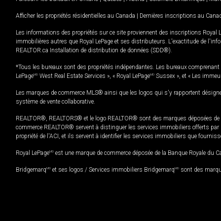
Afficher les propriétés résidentielles au Canada
|
Dernières inscriptions au Cana
Les informations des propriétés sur ce site proviennent des inscriptions Royal 
immobilières autres que Royal LePage et ses distributeurs. L'exactitude de l'info
REALTOR.ca Installation de distribution de données (SDD®).
*Tous les bureaux sont des propriétés indépendantes. Les bureaux comprenant 
LePage
MD
West Real Estate Services », « Royal LePage
MD
Sussex », et « Les immeu
Les marques de commerce MLS® ainsi que les logos qui s'y rapportent désignent
système de vente collaborative.
REALTOR®, REALTORS® et le logo REALTOR® sont des marques déposées de REAL
commerce REALTOR® servent à distinguer les services immobiliers offerts par le
propriété de l'ACI, et ils servent à identifier les services immobiliers que fourni
Royal LePage
MD
est une marque de commerce déposée de la Banque Royale du Cana
Bridgemarq
MD
et ses logos / Services immobiliers Bridgemarq
MD
sont des marque