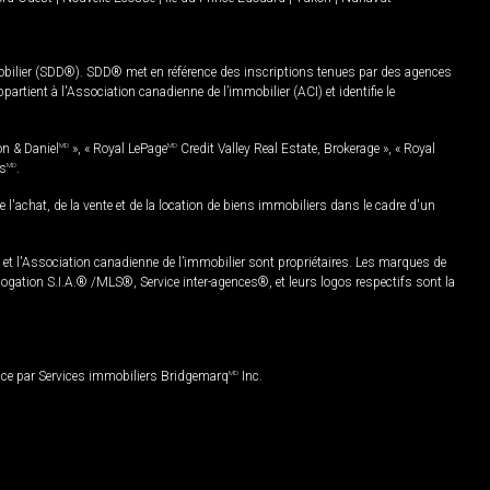
mobilier (SDD®). SDD® met en référence des inscriptions tenues par des agences
rtient à l'Association canadienne de l’immobilier (ACI) et identifie le
on & Daniel
MD
», « Royal LePage
MD
Credit Valley Real Estate, Brokerage », « Royal
es
MD
.
chat, de la vente et de la location de biens immobiliers dans le cadre d'un
Association canadienne de l’immobilier sont propriétaires. Les marques de
ation S.I.A.® /MLS®, Service inter-agences®, et leurs logos respectifs sont la
nce par Services immobiliers Bridgemarq
MD
Inc.