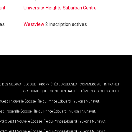
ent
University Heights Suburban Centre
ves
Westview
2 inscription actives
E DES MÉDIAS
BLOGUE
PROPRIÉTÉS LUXUEUSES
COMMERCIAL
INTRANET
AVIS JURIDIQUE
CONFIDENTIALITÉ
TÉMOINS
ACCESSIBILITÉ
-Ouest
|
Nouvelle-Écosse
|
Île-du-Prince-Édouard
|
Yukon
|
Nunavut
.
est
|
Nouvelle-Écosse
|
Île-du-Prince-Édouard
|
Yukon
|
Nunavut
.
Nord-Ouest
|
Nouvelle-Écosse
|
Île-du-Prince-Édouard
|
Yukon
|
Nunavut
Nord-Ouest
|
Nouvelle-Écosse
|
Île-du-Prince-Édouard
|
Yukon
|
Nunavut