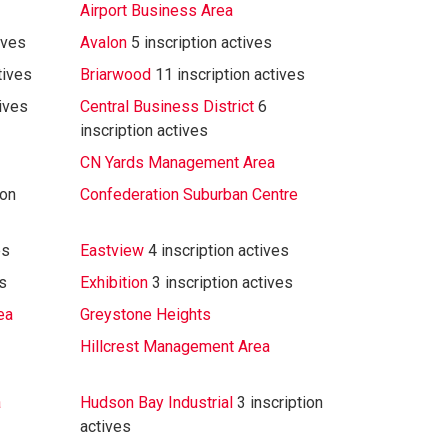
Airport Business Area
ives
Avalon
5 inscription actives
tives
Briarwood
11 inscription actives
tives
Central Business District
6
inscription actives
CN Yards Management Area
ion
Confederation Suburban Centre
es
Eastview
4 inscription actives
es
Exhibition
3 inscription actives
ea
Greystone Heights
Hillcrest Management Area
a
Hudson Bay Industrial
3 inscription
actives