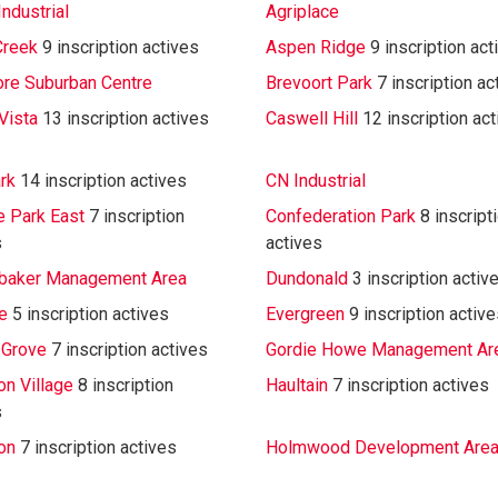
ndustrial
Agriplace
Creek
9 inscription actives
Aspen Ridge
9 inscription act
ore Suburban Centre
Brevoort Park
7 inscription ac
Vista
13 inscription actives
Caswell Hill
12 inscription ac
rk
14 inscription actives
CN Industrial
e Park East
7 inscription
Confederation Park
8 inscript
s
actives
baker Management Area
Dundonald
3 inscription activ
e
5 inscription actives
Evergreen
9 inscription activ
 Grove
7 inscription actives
Gordie Howe Management Ar
n Village
8 inscription
Haultain
7 inscription actives
s
on
7 inscription actives
Holmwood Development Are