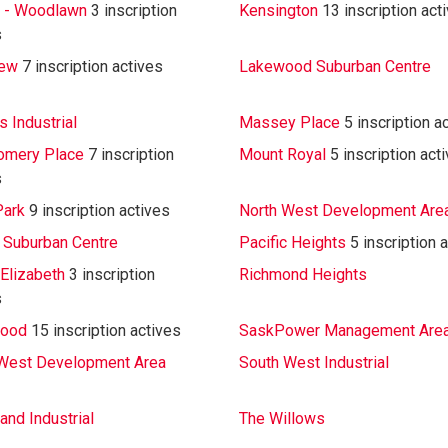
 - Woodlawn
3 inscription
Kensington
13 inscription act
s
iew
7 inscription actives
Lakewood Suburban Centre
 Industrial
Massey Place
5 inscription a
omery Place
7 inscription
Mount Royal
5 inscription act
s
Park
9 inscription actives
North West Development Are
 Suburban Centre
Pacific Heights
5 inscription 
Elizabeth
3 inscription
Richmond Heights
s
ood
15 inscription actives
SaskPower Management Are
West Development Area
South West Industrial
and Industrial
The Willows