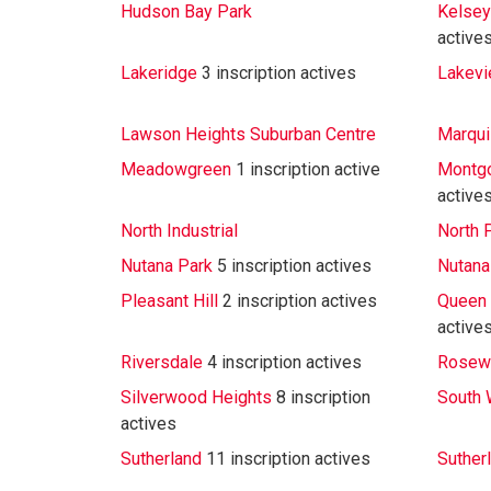
Hudson Bay Park
Kelsey
active
Lakeridge
3 inscription actives
Lakev
Lawson Heights Suburban Centre
Marquis
Meadowgreen
1 inscription active
Montg
active
North Industrial
North 
Nutana Park
5 inscription actives
Nutana
Pleasant Hill
2 inscription actives
Queen 
active
Riversdale
4 inscription actives
Rosew
Silverwood Heights
8 inscription
South 
actives
Sutherland
11 inscription actives
Sutherl