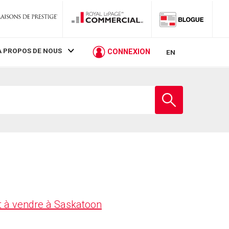
À PROPOS DE NOUS
CONNEXION
EN
Entrez
le
nom
de
l'école
 à vendre à Saskatoon