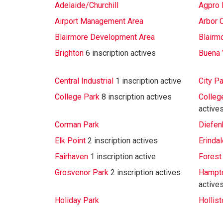
Adelaide/Churchill
Agpro I
Airport Management Area
Arbor 
Blairmore Development Area
Blairm
Brighton
6 inscription actives
Buena 
Central Industrial
1 inscription active
City Pa
College Park
8 inscription actives
Colleg
active
Corman Park
Diefen
Elk Point
2 inscription actives
Erindal
Fairhaven
1 inscription active
Forest
Grosvenor Park
2 inscription actives
Hampto
active
Holiday Park
Hollist