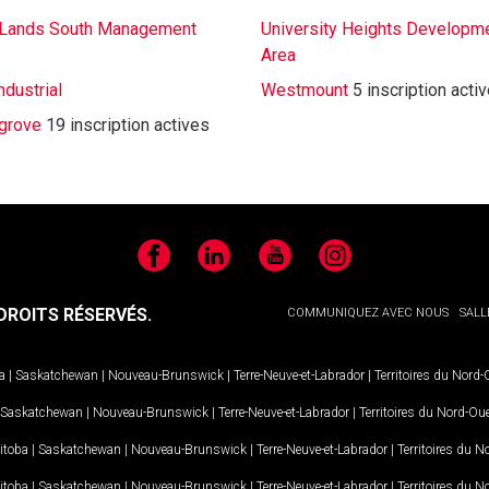
 Lands South Management
University Heights Developm
Area
dustrial
Westmount
5 inscription acti
grove
19 inscription actives
Facebook
LinkedIn
YouTube
Instagram
ROITS RÉSERVÉS.
COMMUNIQUEZ AVEC NOUS
SALL
a
|
Saskatchewan
|
Nouveau-Brunswick
|
Terre-Neuve-et-Labrador
|
Territoires du Nord
Saskatchewan
|
Nouveau-Brunswick
|
Terre-Neuve-et-Labrador
|
Territoires du Nord-Ou
itoba
|
Saskatchewan
|
Nouveau-Brunswick
|
Terre-Neuve-et-Labrador
|
Territoires du 
itoba
|
Saskatchewan
|
Nouveau-Brunswick
|
Terre-Neuve-et-Labrador
|
Territoires du 