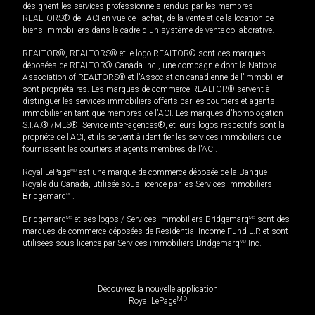
désignent les services professionnels rendus par les membres
REALTORS® de l'ACI en vue de l'achat, de la vente et de la location de
biens immobiliers dans le cadre d'un système de vente collaborative.
REALTOR®, REALTORS® et le logo REALTOR® sont des marques
déposées de REALTOR® Canada Inc., une compagnie dont la National
Association of REALTORS® et l'Association canadienne de l’immobilier
sont propriétaires. Les marques de commerce REALTOR® servent à
distinguer les services immobiliers offerts par les courtiers et agents
immobilier en tant que membres de l'ACI. Les marques d'homologation
S.I.A.® /MLS®, Service inter-agences®, et leurs logos respectifs sont la
propriété de l'ACI, et ils servent à identifier les services immobiliers que
fournissent les courtiers et agents membres de l'ACI.
Royal LePage
MD
est une marque de commerce déposée de la Banque
Royale du Canada, utilisée sous licence par les Services immobiliers
Bridgemarq
MD
.
Bridgemarq
MD
et ses logos / Services immobiliers Bridgemarq
MD
sont des
marques de commerce déposées de Residential Income Fund L.P. et sont
utilisées sous licence par Services immobiliers Bridgemarq
MD
Inc.
Découvrez la nouvelle application
MD
Royal LePage