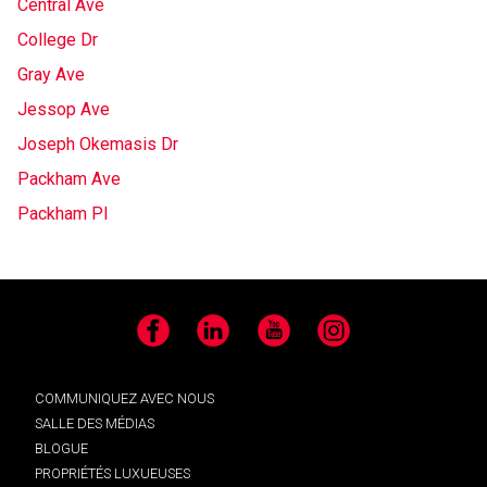
Central Ave
College Dr
Gray Ave
Jessop Ave
Joseph Okemasis Dr
Packham Ave
Packham Pl
Facebook
LinkedIn
YouTube
Instagram
COMMUNIQUEZ AVEC NOUS
SALLE DES MÉDIAS
BLOGUE
PROPRIÉTÉS LUXUEUSES