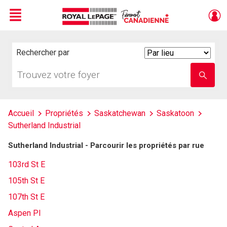
Menu
Live
En Direct
Rechercher par
Search
By
Trouvez
Entrez
votre
le
foyer
nom
de
l'école
Accueil
Propriétés
Saskatchewan
Saskatoon
Sutherland Industrial
Sutherland Industrial - Parcourir les propriétés par rue
103rd St E
105th St E
107th St E
Aspen Pl