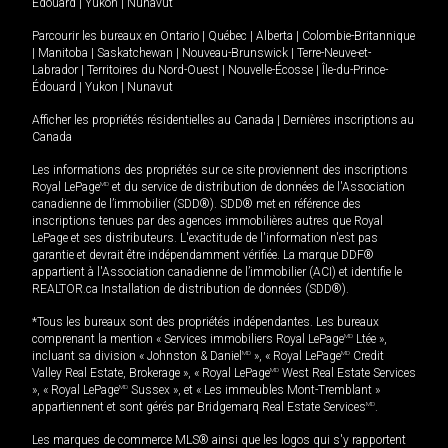
Édouard
|
Yukon
|
Nunavut
Parcourir les bureaux en
Ontario
|
Québec
|
Alberta
|
Colombie-Britannique
|
Manitoba
|
Saskatchewan
|
Nouveau-Brunswick
|
Terre-Neuve-et-
Labrador
|
Territoires du Nord-Ouest
|
Nouvelle-Écosse
|
Île-du-Prince-
Édouard
|
Yukon
|
Nunavut
Afficher les propriétés résidentielles au Canada
|
Dernières inscriptions au
Canada
Les informations des propriétés sur ce site proviennent des inscriptions
Royal LePage
MD
et du service de distribution de données de l'Association
canadienne de l’immobilier (SDD®). SDD® met en référence des
inscriptions tenues par des agences immobilières autres que Royal
LePage et ses distributeurs. L'exactitude de l'information n'est pas
garantie et devrait être indépendamment vérifiée. La marque DDF®
appartient à l'Association canadienne de l’immobilier (ACI) et identifie le
REALTOR.ca Installation de distribution de données (SDD®).
*Tous les bureaux sont des propriétés indépendantes. Les bureaux
comprenant la mention « Services immobiliers Royal LePage
MD
Ltée »,
incluant sa division « Johnston & Daniel
MD
», « Royal LePage
MD
Credit
Valley Real Estate, Brokerage », « Royal LePage
MD
West Real Estate Services
», « Royal LePage
MD
Sussex », et « Les immeubles Mont-Tremblant »
appartiennent et sont gérés par Bridgemarq Real Estate Services
MD
.
Les marques de commerce MLS® ainsi que les logos qui s'y rapportent