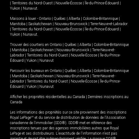
|
Territoires du Nord-Ouest
|
Nouvelle-Écosse
|
Île-du-Prince-Édouard
|
Yukon
|
Nunavut
.
Maisons à louer -
Ontario
|
Québec
|
Alberta
|
Colombie-Britannique
|
Manitoba
|
Saskatchewan
|
Nouveau-Brunswick
|
Terre-Neuve-et-Labrador
|
Territoires du Nord-Ouest
|
Nouvelle-Écosse
|
Île-du-Prince-Édouard
|
Yukon
|
Nunavut
.
Trouver des courtiers en
Ontario
|
Québec
|
Alberta
|
Colombie-Britannique
|
Manitoba
|
Saskatchewan
|
Nouveau-Brunswick
|
Terre-Neuve-et-
Labrador
|
Territoires du Nord-Ouest
|
Nouvelle-Écosse
|
Île-du-Prince-
Édouard
|
Yukon
|
Nunavut
Parcourir les bureaux en
Ontario
|
Québec
|
Alberta
|
Colombie-Britannique
|
Manitoba
|
Saskatchewan
|
Nouveau-Brunswick
|
Terre-Neuve-et-
Labrador
|
Territoires du Nord-Ouest
|
Nouvelle-Écosse
|
Île-du-Prince-
Édouard
|
Yukon
|
Nunavut
Afficher les propriétés résidentielles au Canada
|
Dernières inscriptions au
Canada
Les informations des propriétés sur ce site proviennent des inscriptions
Royal LePage
MD
et du service de distribution de données de l'Association
canadienne de l’immobilier (SDD®). SDD® met en référence des
inscriptions tenues par des agences immobilières autres que Royal
LePage et ses distributeurs. L'exactitude de l'information n'est pas
garantie et devrait être indépendamment vérifiée. La marque DDF®