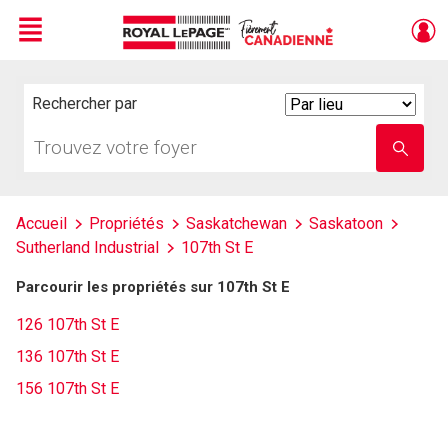
Menu
Live
En Direct
Rechercher par
Search
By
Trouvez
Entrez
votre
le
foyer
nom
de
l'école
Accueil
Propriétés
Saskatchewan
Saskatoon
Sutherland Industrial
107th St E
Parcourir les propriétés sur 107th St E
126 107th St E
136 107th St E
156 107th St E