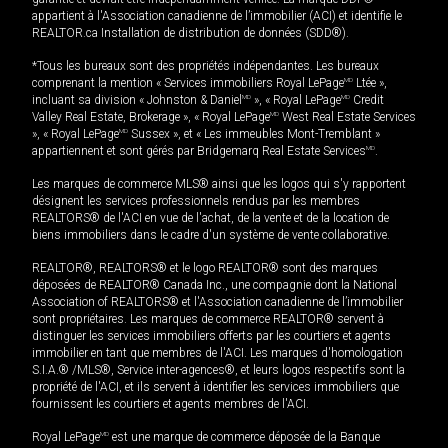
appartient à l'Association canadienne de l’immobilier (ACI) et identifie le
REALTOR.ca Installation de distribution de données (SDD®).
*Tous les bureaux sont des propriétés indépendantes. Les bureaux
comprenant la mention « Services immobiliers Royal LePage
MD
Ltée »,
incluant sa division « Johnston & Daniel
MD
», « Royal LePage
MD
Credit
Valley Real Estate, Brokerage », « Royal LePage
MD
West Real Estate Services
», « Royal LePage
MD
Sussex », et « Les immeubles Mont-Tremblant »
appartiennent et sont gérés par Bridgemarq Real Estate Services
MD
.
Les marques de commerce MLS® ainsi que les logos qui s'y rapportent
désignent les services professionnels rendus par les membres
REALTORS® de l'ACI en vue de l'achat, de la vente et de la location de
biens immobiliers dans le cadre d'un système de vente collaborative.
REALTOR®, REALTORS® et le logo REALTOR® sont des marques
déposées de REALTOR® Canada Inc., une compagnie dont la National
Association of REALTORS® et l'Association canadienne de l’immobilier
sont propriétaires. Les marques de commerce REALTOR® servent à
distinguer les services immobiliers offerts par les courtiers et agents
immobilier en tant que membres de l'ACI. Les marques d'homologation
S.I.A.® /MLS®, Service inter-agences®, et leurs logos respectifs sont la
propriété de l'ACI, et ils servent à identifier les services immobiliers que
fournissent les courtiers et agents membres de l'ACI.
Royal LePage
MD
est une marque de commerce déposée de la Banque