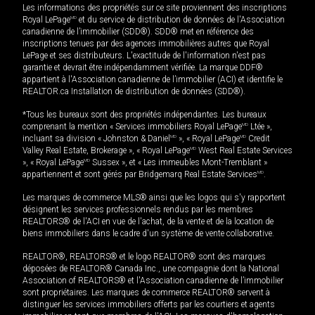
Les informations des propriétés sur ce site proviennent des inscriptions
Royal LePage
MD
et du service de distribution de données de l'Association
canadienne de l’immobilier (SDD®). SDD® met en référence des
inscriptions tenues par des agences immobilières autres que Royal
LePage et ses distributeurs. L'exactitude de l'information n'est pas
garantie et devrait être indépendamment vérifiée. La marque DDF®
appartient à l'Association canadienne de l’immobilier (ACI) et identifie le
REALTOR.ca Installation de distribution de données (SDD®).
*Tous les bureaux sont des propriétés indépendantes. Les bureaux
comprenant la mention « Services immobiliers Royal LePage
MD
Ltée »,
incluant sa division « Johnston & Daniel
MD
», « Royal LePage
MD
Credit
Valley Real Estate, Brokerage », « Royal LePage
MD
West Real Estate Services
», « Royal LePage
MD
Sussex », et « Les immeubles Mont-Tremblant »
appartiennent et sont gérés par Bridgemarq Real Estate Services
MD
.
Les marques de commerce MLS® ainsi que les logos qui s'y rapportent
désignent les services professionnels rendus par les membres
REALTORS® de l'ACI en vue de l'achat, de la vente et de la location de
biens immobiliers dans le cadre d'un système de vente collaborative.
REALTOR®, REALTORS® et le logo REALTOR® sont des marques
déposées de REALTOR® Canada Inc., une compagnie dont la National
Association of REALTORS® et l'Association canadienne de l’immobilier
sont propriétaires. Les marques de commerce REALTOR® servent à
distinguer les services immobiliers offerts par les courtiers et agents