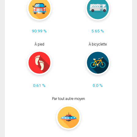
90.99 %
5.65 %
À pied
À bicyclette
0.61 %
0.0 %
Par tout autre moyen