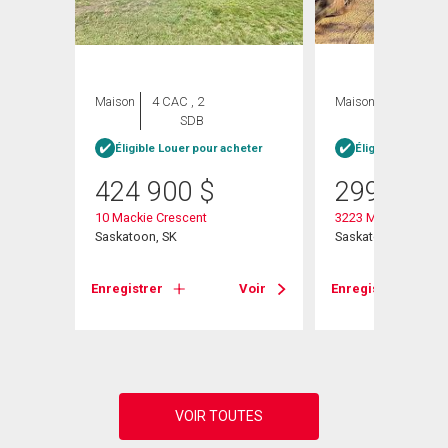
Maison
4 CAC , 2
Maison
4 CAC , 1
SDB
SDB
heter
Éligible Louer pour acheter
Éligible Louer po
424 900
$
299 900
10 Mackie Crescent
3223 Maxwell Stree
Saskatoon, SK
Saskatoon, SK
Voir
Enregistrer
Voir
Enregistrer