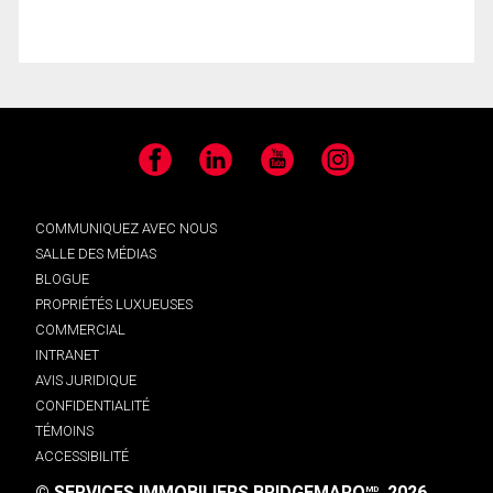
Facebook
LinkedIn
YouTube
Instagram
COMMUNIQUEZ AVEC NOUS
SALLE DES MÉDIAS
BLOGUE
PROPRIÉTÉS LUXUEUSES
COMMERCIAL
INTRANET
AVIS JURIDIQUE
CONFIDENTIALITÉ
TÉMOINS
ACCESSIBILITÉ
© SERVICES IMMOBILIERS BRIDGEMARQ
, 2026.
MD