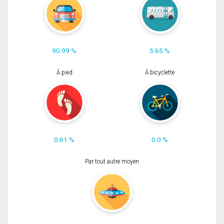
90.99 %
5.65 %
À pied
À bicyclette
0.61 %
0.0 %
Par tout autre moyen