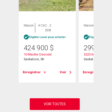
Maison
4 CAC , 2
Maison
4 CAC , 1
SDB
SDB
heter
Éligible Louer pour acheter
Éligible Louer po
424 900
$
299 900
10 Mackie Crescent
3223 Maxwell Stree
Saskatoon, SK
Saskatoon, SK
Voir
Enregistrer
Voir
Enregistrer