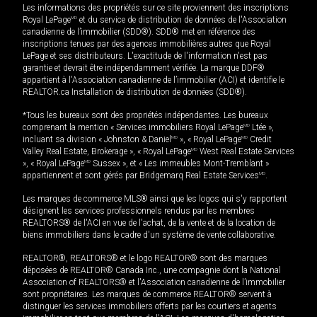
Les informations des propriétés sur ce site proviennent des inscriptions
Royal LePage
MD
et du service de distribution de données de l'Association
canadienne de l’immobilier (SDD®). SDD® met en référence des
inscriptions tenues par des agences immobilières autres que Royal
LePage et ses distributeurs. L'exactitude de l'information n'est pas
garantie et devrait être indépendamment vérifiée. La marque DDF®
appartient à l'Association canadienne de l’immobilier (ACI) et identifie le
REALTOR.ca Installation de distribution de données (SDD®).
*Tous les bureaux sont des propriétés indépendantes. Les bureaux
comprenant la mention « Services immobiliers Royal LePage
MD
Ltée »,
incluant sa division « Johnston & Daniel
MD
», « Royal LePage
MD
Credit
Valley Real Estate, Brokerage », « Royal LePage
MD
West Real Estate Services
», « Royal LePage
MD
Sussex », et « Les immeubles Mont-Tremblant »
appartiennent et sont gérés par Bridgemarq Real Estate Services
MD
.
Les marques de commerce MLS® ainsi que les logos qui s'y rapportent
désignent les services professionnels rendus par les membres
REALTORS® de l'ACI en vue de l'achat, de la vente et de la location de
biens immobiliers dans le cadre d'un système de vente collaborative.
REALTOR®, REALTORS® et le logo REALTOR® sont des marques
déposées de REALTOR® Canada Inc., une compagnie dont la National
Association of REALTORS® et l'Association canadienne de l’immobilier
sont propriétaires. Les marques de commerce REALTOR® servent à
distinguer les services immobiliers offerts par les courtiers et agents