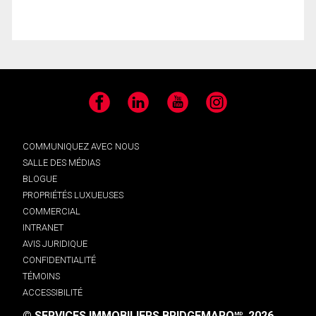
Facebook
LinkedIn
YouTube
Instagram
COMMUNIQUEZ AVEC NOUS
SALLE DES MÉDIAS
BLOGUE
PROPRIÉTÉS LUXUEUSES
COMMERCIAL
INTRANET
AVIS JURIDIQUE
CONFIDENTIALITÉ
TÉMOINS
ACCESSIBILITÉ
© SERVICES IMMOBILIERS BRIDGEMARQ
, 2026.
MD