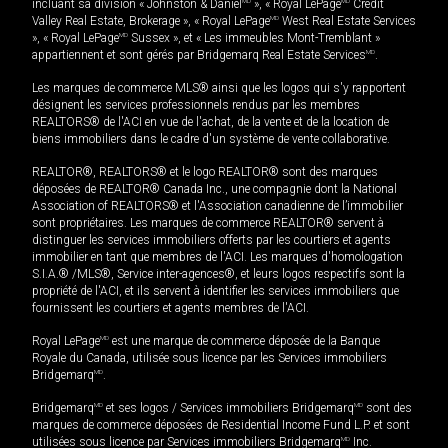
incluant sa division « Johnston & Daniel
MD
», « Royal LePage
MD
Credit
Valley Real Estate, Brokerage », « Royal LePage
MD
West Real Estate Services
», « Royal LePage
MD
Sussex », et « Les immeubles Mont-Tremblant »
appartiennent et sont gérés par Bridgemarq Real Estate Services
MD
.
Les marques de commerce MLS® ainsi que les logos qui s'y rapportent
désignent les services professionnels rendus par les membres
REALTORS® de l'ACI en vue de l'achat, de la vente et de la location de
biens immobiliers dans le cadre d'un système de vente collaborative.
REALTOR®, REALTORS® et le logo REALTOR® sont des marques
déposées de REALTOR® Canada Inc., une compagnie dont la National
Association of REALTORS® et l'Association canadienne de l’immobilier
sont propriétaires. Les marques de commerce REALTOR® servent à
distinguer les services immobiliers offerts par les courtiers et agents
immobilier en tant que membres de l'ACI. Les marques d'homologation
S.I.A.® /MLS®, Service inter-agences®, et leurs logos respectifs sont la
propriété de l'ACI, et ils servent à identifier les services immobiliers que
fournissent les courtiers et agents membres de l'ACI.
Royal LePage
MD
est une marque de commerce déposée de la Banque
Royale du Canada, utilisée sous licence par les Services immobiliers
Bridgemarq
MD
.
Bridgemarq
MD
et ses logos / Services immobiliers Bridgemarq
MD
sont des
marques de commerce déposées de Residential Income Fund L.P. et sont
utilisées sous licence par Services immobiliers Bridgemarq
MD
Inc.