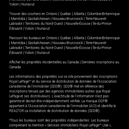
Yukon
|
Nunavut
.
Trouver des courtiers en
Ontario
|
Québec
|
Alberta
|
Colombie-Britannique
|
Manitoba
|
Saskatchewan
|
Nouveau-Brunswick
|
Terre-Neuve-et-
Labrador
|
Territoires du Nord-Ouest
|
Nouvelle-Écosse
|
Île-du-Prince-
Édouard
|
Yukon
|
Nunavut
Parcourir les bureaux en
Ontario
|
Québec
|
Alberta
|
Colombie-Britannique
|
Manitoba
|
Saskatchewan
|
Nouveau-Brunswick
|
Terre-Neuve-et-
Labrador
|
Territoires du Nord-Ouest
|
Nouvelle-Écosse
|
Île-du-Prince-
Édouard
|
Yukon
|
Nunavut
Afficher les propriétés résidentielles au Canada
|
Dernières inscriptions au
Canada
Les informations des propriétés sur ce site proviennent des inscriptions
Royal LePage
MD
et du service de distribution de données de l'Association
canadienne de l’immobilier (SDD®). SDD® met en référence des
inscriptions tenues par des agences immobilières autres que Royal
LePage et ses distributeurs. L'exactitude de l'information n'est pas
garantie et devrait être indépendamment vérifiée. La marque DDF®
appartient à l'Association canadienne de l’immobilier (ACI) et identifie le
REALTOR.ca Installation de distribution de données (SDD®).
*Tous les bureaux sont des propriétés indépendantes. Les bureaux
comprenant la mention « Services immobiliers Royal LePage
MD
Ltée »,