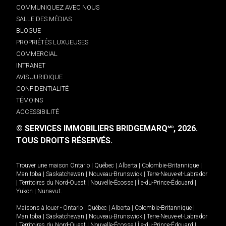
COMMUNIQUEZ AVEC NOUS
SALLE DES MÉDIAS
BLOGUE
PROPRIÉTÉS LUXUEUSES
COMMERCIAL
INTRANET
AVIS JURIDIQUE
CONFIDENTIALITÉ
TÉMOINS
ACCESSIBILITÉ
© SERVICES IMMOBILIERS BRIDGEMARQ
, 2026.
MD
TOUS DROITS RÉSERVÉS.
Trouver une maison
Ontario
|
Québec
|
Alberta
|
Colombie-Britannique
|
Manitoba
|
Saskatchewan
|
Nouveau-Brunswick
|
Terre-Neuve-et-Labrador
|
Territoires du Nord-Ouest
|
Nouvelle-Écosse
|
Île-du-Prince-Édouard
|
Yukon
|
Nunavut
.
Maisons à louer -
Ontario
|
Québec
|
Alberta
|
Colombie-Britannique
|
Manitoba
|
Saskatchewan
|
Nouveau-Brunswick
|
Terre-Neuve-et-Labrador
|
Territoires du Nord-Ouest
|
Nouvelle-Écosse
|
Île-du-Prince-Édouard
|