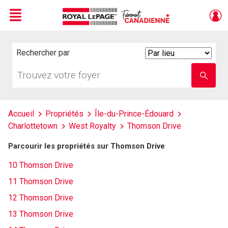
Menu
Live
En Direct
Rechercher par
Search
By
Trouvez
Entrez
votre
le
foyer
nom
de
l'école
Accueil
Propriétés
Île-du-Prince-Édouard
Charlottetown
West Royalty
Thomson Drive
Parcourir les propriétés sur Thomson Drive
10 Thomson Drive
11 Thomson Drive
12 Thomson Drive
13 Thomson Drive