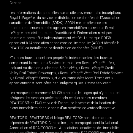
Canada
Les informations des propriétés sur ce site proviennent des inscriptions
Royal LePage
MD
et du service de distribution de données de l'Association
canadienne de l’immobilier (SDD®). SDD® met en référence des
inscriptions tenues par des agences immobilières autres que Royal
LePage et ses distributeurs. L'exactitude de l'information n'est pas
garantie et devrait être indépendamment vérifiée. La marque DDF®
appartient à l'Association canadienne de l’immobilier (ACI) et identifie le
REALTOR.ca Installation de distribution de données (SDD®).
*Tous les bureaux sont des propriétés indépendantes. Les bureaux
comprenant la mention « Services immobiliers Royal LePage
MD
Ltée »,
incluant sa division « Johnston & Daniel
MD
», « Royal LePage
MD
Credit
Valley Real Estate, Brokerage », « Royal LePage
MD
West Real Estate Services
», « Royal LePage
MD
Sussex », et « Les immeubles Mont-Tremblant »
appartiennent et sont gérés par Bridgemarq Real Estate Services
MD
.
Les marques de commerce MLS® ainsi que les logos qui s'y rapportent
désignent les services professionnels rendus par les membres
REALTORS® de l'ACI en vue de l'achat, de la vente et de la location de
biens immobiliers dans le cadre d'un système de vente collaborative.
REALTOR®, REALTORS® et le logo REALTOR® sont des marques
déposées de REALTOR® Canada Inc., une compagnie dont la National
Association of REALTORS® et l'Association canadienne de l’immobilier
sont propriétaires. Les marques de commerce REALTOR® servent à