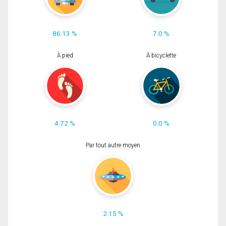
86.13 %
7.0 %
À pied
À bicyclette
4.72 %
0.0 %
Par tout autre moyen
2.15 %