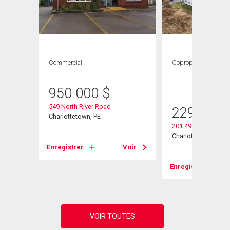
Commercial
Copropriété
2
CAC ,
1 SDB
950 000
$
549 North River Road
229 900
Charlottetown, PE
201 49 Burns Aven
Charlottetown, PE
Enregistrer
Voir
Voir
Enregistrer