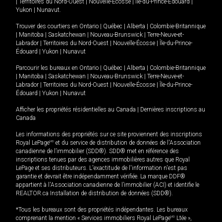
|
Territoires du Nord-Ouest
|
Nouvelle-Écosse
|
Île-du-Prince-Édouard
|
Yukon
|
Nunavut
.
Trouver des courtiers en
Ontario
|
Québec
|
Alberta
|
Colombie-Britannique
|
Manitoba
|
Saskatchewan
|
Nouveau-Brunswick
|
Terre-Neuve-et-
Labrador
|
Territoires du Nord-Ouest
|
Nouvelle-Écosse
|
Île-du-Prince-
Édouard
|
Yukon
|
Nunavut
Parcourir les bureaux en
Ontario
|
Québec
|
Alberta
|
Colombie-Britannique
|
Manitoba
|
Saskatchewan
|
Nouveau-Brunswick
|
Terre-Neuve-et-
Labrador
|
Territoires du Nord-Ouest
|
Nouvelle-Écosse
|
Île-du-Prince-
Édouard
|
Yukon
|
Nunavut
Afficher les propriétés résidentielles au Canada
|
Dernières inscriptions au
Canada
Les informations des propriétés sur ce site proviennent des inscriptions
Royal LePage
MD
et du service de distribution de données de l'Association
canadienne de l’immobilier (SDD®). SDD® met en référence des
inscriptions tenues par des agences immobilières autres que Royal
LePage et ses distributeurs. L'exactitude de l'information n'est pas
garantie et devrait être indépendamment vérifiée. La marque DDF®
appartient à l'Association canadienne de l’immobilier (ACI) et identifie le
REALTOR.ca Installation de distribution de données (SDD®).
*Tous les bureaux sont des propriétés indépendantes. Les bureaux
comprenant la mention « Services immobiliers Royal LePage
MD
Ltée »,