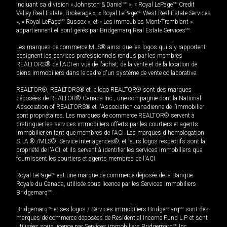
incluant sa division « Johnston & Daniel
MD
», « Royal LePage
MD
Credit
Valley Real Estate, Brokerage », « Royal LePage
MD
West Real Estate Services
», « Royal LePage
MD
Sussex », et « Les immeubles Mont-Tremblant »
appartiennent et sont gérés par Bridgemarq Real Estate Services
MD
.
Les marques de commerce MLS® ainsi que les logos qui s'y rapportent
désignent les services professionnels rendus par les membres
REALTORS® de l'ACI en vue de l'achat, de la vente et de la location de
biens immobiliers dans le cadre d'un système de vente collaborative.
REALTOR®, REALTORS® et le logo REALTOR® sont des marques
déposées de REALTOR® Canada Inc., une compagnie dont la National
Association of REALTORS® et l'Association canadienne de l’immobilier
sont propriétaires. Les marques de commerce REALTOR® servent à
distinguer les services immobiliers offerts par les courtiers et agents
immobilier en tant que membres de l'ACI. Les marques d'homologation
S.I.A.® /MLS®, Service inter-agences®, et leurs logos respectifs sont la
propriété de l'ACI, et ils servent à identifier les services immobiliers que
fournissent les courtiers et agents membres de l'ACI.
Royal LePage
MD
est une marque de commerce déposée de la Banque
Royale du Canada, utilisée sous licence par les Services immobiliers
Bridgemarq
MD
.
Bridgemarq
MD
et ses logos / Services immobiliers Bridgemarq
MD
sont des
marques de commerce déposées de Residential Income Fund L.P. et sont
utilisées sous licence par Services immobiliers Bridgemarq
MD
Inc.