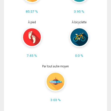
85.57 %
3.95 %
À pied
À bicyclette
7.45 %
0.0 %
Par tout autre moyen
3.03 %