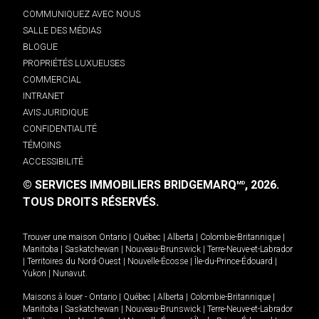
COMMUNIQUEZ AVEC NOUS
SALLE DES MÉDIAS
BLOGUE
PROPRIÉTÉS LUXUEUSES
COMMERCIAL
INTRANET
AVIS JURIDIQUE
CONFIDENTIALITÉ
TÉMOINS
ACCESSIBILITÉ
© SERVICES IMMOBILIERS BRIDGEMARQ
, 2026.
MD
TOUS DROITS RÉSERVÉS.
Trouver une maison
Ontario
|
Québec
|
Alberta
|
Colombie-Britannique
|
Manitoba
|
Saskatchewan
|
Nouveau-Brunswick
|
Terre-Neuve-et-Labrador
|
Territoires du Nord-Ouest
|
Nouvelle-Écosse
|
Île-du-Prince-Édouard
|
Yukon
|
Nunavut
.
Maisons à louer -
Ontario
|
Québec
|
Alberta
|
Colombie-Britannique
|
Manitoba
|
Saskatchewan
|
Nouveau-Brunswick
|
Terre-Neuve-et-Labrador