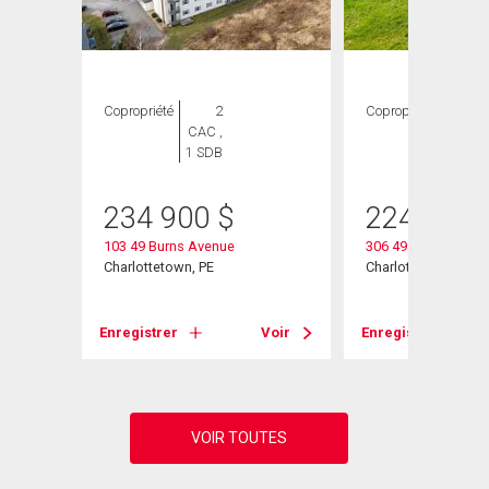
Copropriété
2
Copropriété
2
CAC ,
CAC ,
1 SDB
1 SDB
234 900
$
224 900
103 49 Burns Avenue
306 49 Burns Aven
Charlottetown, PE
Charlottetown, PE
Voir
Enregistrer
Voir
Enregistrer