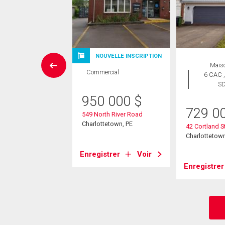
NOUVELLE INSCRIPTION
Maison
Mais
Commercial
 CAC , 4
6 CAC ,
SDB
S
950 000
$
9 900
$
729 0
549 North River Road
Charlottetown, PE
and Circle
42 Cortland St
tetown, PE
Charlottetown
Enregistrer
Voir
strer
Voir
Enregistrer