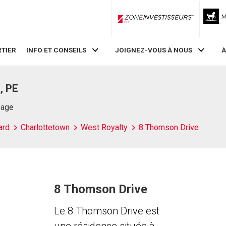
ZoneInvestisseurs RLP
TIER
INFO ET CONSEILS
JOIGNEZ-VOUS À NOUS
À
, PE
Page
ard
Charlottetown
West Royalty
8 Thomson Drive
8 Thomson Drive
Le 8 Thomson Drive est