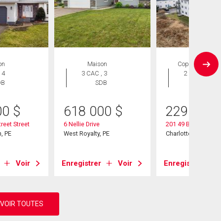
on
Maison
Copropriété
 4
3 CAC , 3
2 CAC , 1
DB
SDB
SDB
00
$
618 000
$
229 900
reet Street
6 Nellie Drive
201 49 Burns Aven
, PE
West Royalty, PE
Charlottetown, PE
Voir
Enregistrer
Voir
Enregistrer