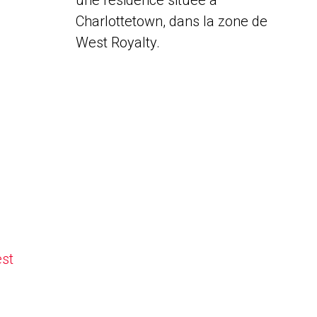
une résidence située à
Charlottetown, dans la zone de
West Royalty.
est