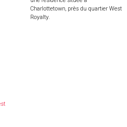
une résidence située à
Charlottetown, près du quartier West
Royalty.
est