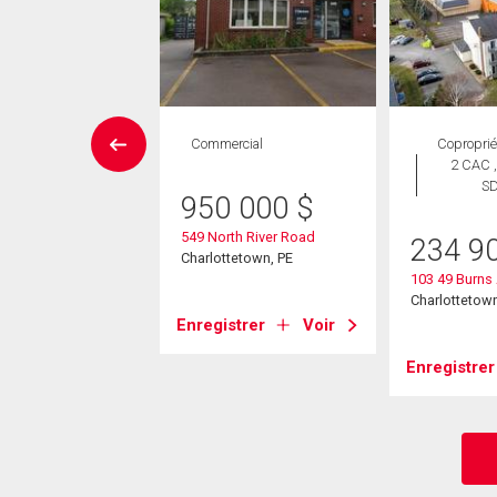
Maison
Commercial
Coproprié
 CAC , 4
2 CAC ,
SDB
S
950 000
$
549 North River Road
9 900
$
234 9
Charlottetown, PE
and Circle
103 49 Burns
tetown, PE
Charlottetown
Enregistrer
Voir
strer
Voir
Enregistrer