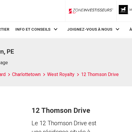
ZoneInvestisseurs RLP
TIER
INFO ET CONSEILS
JOIGNEZ-VOUS À NOUS
À
n, PE
Page
ard
Charlottetown
West Royalty
12 Thomson Drive
12 Thomson Drive
Le 12 Thomson Drive est