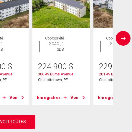
té
Copropriété
Copropriété
 1
2 CAC , 1
2 CAC , 1
DB
SDB
SDB
00
$
224 900
$
229 900
 Avenue
306 49 Burns Avenue
201 49 Burns Aven
, PE
Charlottetown, PE
Charlottetown, PE
Voir
Enregistrer
Voir
Enregistrer