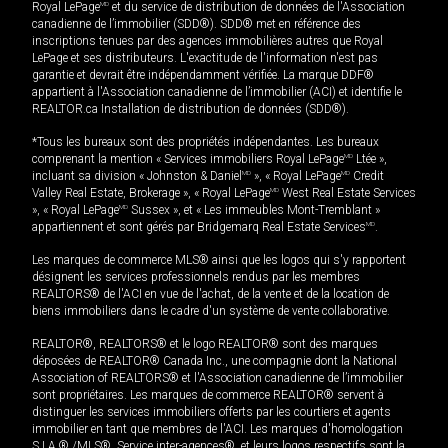
Royal LePage
MD
et du service de distribution de données de l'Association
canadienne de l’immobilier (SDD®). SDD® met en référence des
inscriptions tenues par des agences immobilières autres que Royal
LePage et ses distributeurs. L'exactitude de l'information n'est pas
garantie et devrait être indépendamment vérifiée. La marque DDF®
appartient à l'Association canadienne de l’immobilier (ACI) et identifie le
REALTOR.ca Installation de distribution de données (SDD®).
*Tous les bureaux sont des propriétés indépendantes. Les bureaux
comprenant la mention « Services immobiliers Royal LePage
MD
Ltée »,
incluant sa division « Johnston & Daniel
MD
», « Royal LePage
MD
Credit
Valley Real Estate, Brokerage », « Royal LePage
MD
West Real Estate Services
», « Royal LePage
MD
Sussex », et « Les immeubles Mont-Tremblant »
appartiennent et sont gérés par Bridgemarq Real Estate Services
MD
.
Les marques de commerce MLS® ainsi que les logos qui s'y rapportent
désignent les services professionnels rendus par les membres
REALTORS® de l'ACI en vue de l'achat, de la vente et de la location de
biens immobiliers dans le cadre d'un système de vente collaborative.
REALTOR®, REALTORS® et le logo REALTOR® sont des marques
déposées de REALTOR® Canada Inc., une compagnie dont la National
Association of REALTORS® et l'Association canadienne de l’immobilier
sont propriétaires. Les marques de commerce REALTOR® servent à
distinguer les services immobiliers offerts par les courtiers et agents
immobilier en tant que membres de l'ACI. Les marques d'homologation
S.I.A.® /MLS®, Service inter-agences®, et leurs logos respectifs sont la