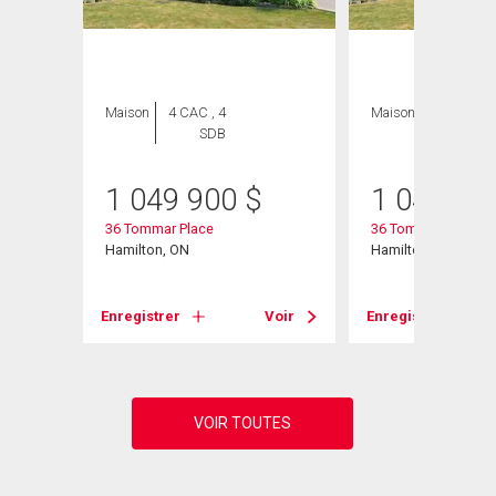
Maison
4 CAC , 4
Maison
4 CAC , 4
SDB
SDB
1 049 900
$
1 049 90
36 Tommar Place
36 Tommar Place
Hamilton, ON
Hamilton, ON
Voir
Enregistrer
Voir
Enregistrer