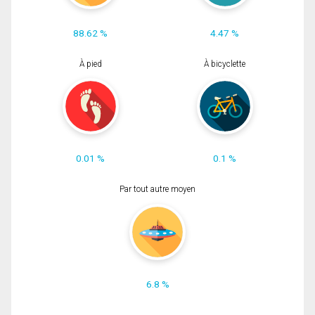
88.62 %
4.47 %
À pied
À bicyclette
0.01 %
0.1 %
Par tout autre moyen
6.8 %