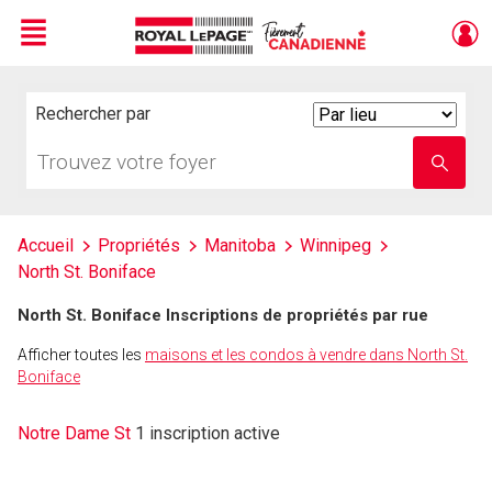
Menu
Live
En Direct
Rechercher par
Search
By
Trouvez
Entrez
votre
le
foyer
nom
de
l'école
Accueil
Propriétés
Manitoba
Winnipeg
North St. Boniface
North St. Boniface Inscriptions de propriétés par rue
Afficher toutes les
maisons et les condos à vendre dans North St.
Boniface
Notre Dame St
1 inscription active