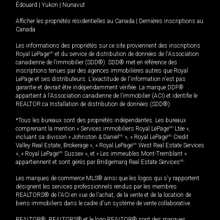
Édouard
|
Yukon
|
Nunavut
Afficher les propriétés résidentielles au Canada
|
Dernières inscriptions au
Canada
Les informations des propriétés sur ce site proviennent des inscriptions
Royal LePage
MD
et du service de distribution de données de l'Association
canadienne de l’immobilier (SDD®). SDD® met en référence des
inscriptions tenues par des agences immobilières autres que Royal
LePage et ses distributeurs. L'exactitude de l'information n'est pas
garantie et devrait être indépendamment vérifiée. La marque DDF®
appartient à l'Association canadienne de l’immobilier (ACI) et identifie le
REALTOR.ca Installation de distribution de données (SDD®).
*Tous les bureaux sont des propriétés indépendantes. Les bureaux
comprenant la mention « Services immobiliers Royal LePage
MD
Ltée »,
incluant sa division « Johnston & Daniel
MD
», « Royal LePage
MD
Credit
Valley Real Estate, Brokerage », « Royal LePage
MD
West Real Estate Services
», « Royal LePage
MD
Sussex », et « Les immeubles Mont-Tremblant »
appartiennent et sont gérés par Bridgemarq Real Estate Services
MD
.
Les marques de commerce MLS® ainsi que les logos qui s'y rapportent
désignent les services professionnels rendus par les membres
REALTORS® de l'ACI en vue de l'achat, de la vente et de la location de
biens immobiliers dans le cadre d'un système de vente collaborative.
REALTOR®, REALTORS® et le logo REALTOR® sont des marques