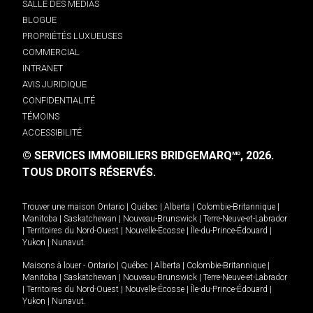
SALLE DES MÉDIAS
BLOGUE
PROPRIÉTÉS LUXUEUSES
COMMERCIAL
INTRANET
AVIS JURIDIQUE
CONFIDENTIALITÉ
TÉMOINS
ACCESSIBILITÉ
© SERVICES IMMOBILIERS BRIDGEMARQ
, 2026.
MD
TOUS DROITS RÉSERVÉS.
Trouver une maison
Ontario
|
Québec
|
Alberta
|
Colombie-Britannique
|
Manitoba
|
Saskatchewan
|
Nouveau-Brunswick
|
Terre-Neuve-et-Labrador
|
Territoires du Nord-Ouest
|
Nouvelle-Écosse
|
Île-du-Prince-Édouard
|
Yukon
|
Nunavut
.
Maisons à louer -
Ontario
|
Québec
|
Alberta
|
Colombie-Britannique
|
Manitoba
|
Saskatchewan
|
Nouveau-Brunswick
|
Terre-Neuve-et-Labrador
|
Territoires du Nord-Ouest
|
Nouvelle-Écosse
|
Île-du-Prince-Édouard
|
Yukon
|
Nunavut
.