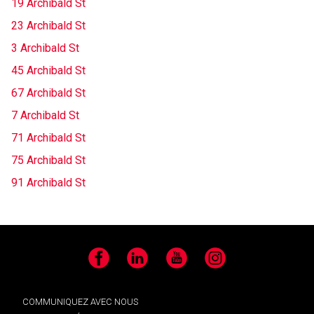
19 Archibald St
23 Archibald St
3 Archibald St
45 Archibald St
67 Archibald St
7 Archibald St
71 Archibald St
75 Archibald St
91 Archibald St
Facebook
LinkedIn
YouTube
Instagram
COMMUNIQUEZ AVEC NOUS