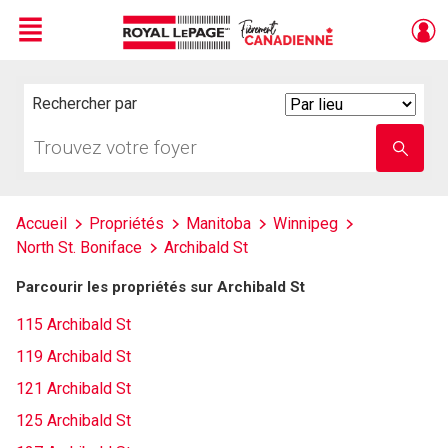
Menu
Live
En Direct
Rechercher par
Search
By
Trouvez
Entrez
votre
le
foyer
nom
de
l'école
Accueil
Propriétés
Manitoba
Winnipeg
North St. Boniface
Archibald St
Parcourir les propriétés sur Archibald St
115 Archibald St
119 Archibald St
121 Archibald St
125 Archibald St