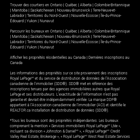
Trouver des courtiers en
Ontario
|
Québec
|
Alberta
|
Colombie-Britannique
|
Manitoba
|
Saskatchewan
|
Nouveau-Brunswick
|
Terre-Neuve-et-
Labrador
|
Territoires du Nord-Ouest
|
Nouvelle-Écosse
|
Île-du-Prince-
Édouard
|
Yukon
|
Nunavut
Parcourir les bureaux en
Ontario
|
Québec
|
Alberta
|
Colombie-Britannique
|
Manitoba
|
Saskatchewan
|
Nouveau-Brunswick
|
Terre-Neuve-et-
Labrador
|
Territoires du Nord-Ouest
|
Nouvelle-Écosse
|
Île-du-Prince-
Édouard
|
Yukon
|
Nunavut
Afficher les propriétés résidentielles au Canada
|
Dernières inscriptions au
Canada
Les informations des propriétés sur ce site proviennent des inscriptions
Royal LePage
MD
et du service de distribution de données de l'Association
canadienne de l’immobilier (SDD®). SDD® met en référence des
inscriptions tenues par des agences immobilières autres que Royal
LePage et ses distributeurs. L'exactitude de l'information n'est pas
garantie et devrait être indépendamment vérifiée. La marque DDF®
appartient à l'Association canadienne de l’immobilier (ACI) et identifie le
REALTOR.ca Installation de distribution de données (SDD®).
*Tous les bureaux sont des propriétés indépendantes. Les bureaux
comprenant la mention « Services immobiliers Royal LePage
MD
Ltée »,
incluant sa division « Johnston & Daniel
MD
», « Royal LePage
MD
Credit
Valley Real Estate, Brokerage », « Royal LePage
MD
West Real Estate Services