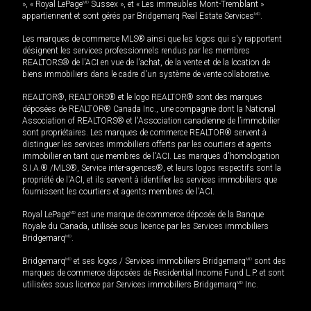
», « Royal LePage
MD
Sussex », et « Les immeubles Mont-Tremblant »
appartiennent et sont gérés par Bridgemarq Real Estate Services
MD
.
Les marques de commerce MLS® ainsi que les logos qui s'y rapportent
désignent les services professionnels rendus par les membres
REALTORS® de l'ACI en vue de l'achat, de la vente et de la location de
biens immobiliers dans le cadre d'un système de vente collaborative.
REALTOR®, REALTORS® et le logo REALTOR® sont des marques
déposées de REALTOR® Canada Inc., une compagnie dont la National
Association of REALTORS® et l'Association canadienne de l’immobilier
sont propriétaires. Les marques de commerce REALTOR® servent à
distinguer les services immobiliers offerts par les courtiers et agents
immobilier en tant que membres de l'ACI. Les marques d'homologation
S.I.A.® /MLS®, Service inter-agences®, et leurs logos respectifs sont la
propriété de l'ACI, et ils servent à identifier les services immobiliers que
fournissent les courtiers et agents membres de l'ACI.
Royal LePage
MD
est une marque de commerce déposée de la Banque
Royale du Canada, utilisée sous licence par les Services immobiliers
Bridgemarq
MD
.
Bridgemarq
MD
et ses logos / Services immobiliers Bridgemarq
MD
sont des
marques de commerce déposées de Residential Income Fund L.P. et sont
utilisées sous licence par Services immobiliers Bridgemarq
MD
Inc.