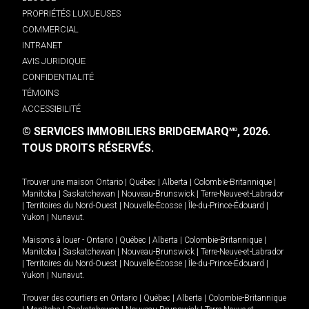
PROPRIÉTÉS LUXUEUSES
COMMERCIAL
INTRANET
AVIS JURIDIQUE
CONFIDENTIALITÉ
TÉMOINS
ACCESSIBILITÉ
© SERVICES IMMOBILIERS BRIDGEMARQ
, 2026.
MD
TOUS DROITS RÉSERVÉS.
Trouver une maison
Ontario
|
Québec
|
Alberta
|
Colombie-Britannique
|
Manitoba
|
Saskatchewan
|
Nouveau-Brunswick
|
Terre-Neuve-et-Labrador
|
Territoires du Nord-Ouest
|
Nouvelle-Écosse
|
Île-du-Prince-Édouard
|
Yukon
|
Nunavut
.
Maisons à louer -
Ontario
|
Québec
|
Alberta
|
Colombie-Britannique
|
Manitoba
|
Saskatchewan
|
Nouveau-Brunswick
|
Terre-Neuve-et-Labrador
|
Territoires du Nord-Ouest
|
Nouvelle-Écosse
|
Île-du-Prince-Édouard
|
Yukon
|
Nunavut
.
Trouver des courtiers en
Ontario
|
Québec
|
Alberta
|
Colombie-Britannique