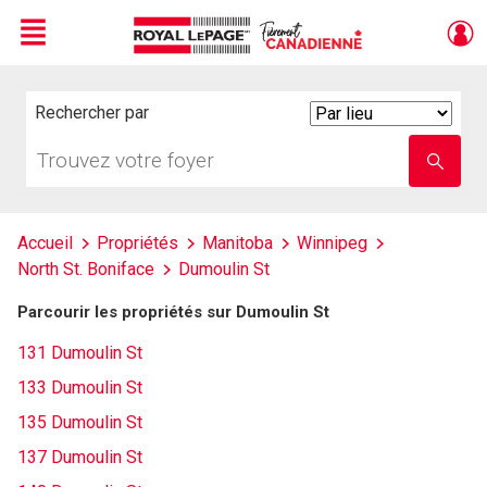
Menu
Live
En Direct
Rechercher par
Search
By
Trouvez
Entrez
votre
le
foyer
nom
de
l'école
Accueil
Propriétés
Manitoba
Winnipeg
North St. Boniface
Dumoulin St
Parcourir les propriétés sur Dumoulin St
131 Dumoulin St
133 Dumoulin St
135 Dumoulin St
137 Dumoulin St