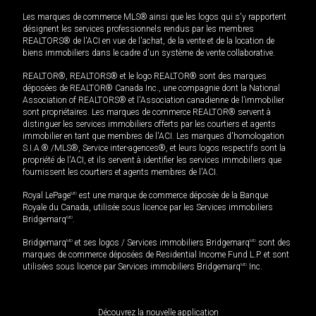
Les marques de commerce MLS® ainsi que les logos qui s'y rapportent
désignent les services professionnels rendus par les membres
REALTORS® de l'ACI en vue de l'achat, de la vente et de la location de
biens immobiliers dans le cadre d'un système de vente collaborative.
REALTOR®, REALTORS® et le logo REALTOR® sont des marques
déposées de REALTOR® Canada Inc., une compagnie dont la National
Association of REALTORS® et l'Association canadienne de l’immobilier
sont propriétaires. Les marques de commerce REALTOR® servent à
distinguer les services immobiliers offerts par les courtiers et agents
immobilier en tant que membres de l'ACI. Les marques d'homologation
S.I.A.® /MLS®, Service inter-agences®, et leurs logos respectifs sont la
propriété de l'ACI, et ils servent à identifier les services immobiliers que
fournissent les courtiers et agents membres de l'ACI.
Royal LePage
MD
est une marque de commerce déposée de la Banque
Royale du Canada, utilisée sous licence par les Services immobiliers
Bridgemarq
MD
.
Bridgemarq
MD
et ses logos / Services immobiliers Bridgemarq
MD
sont des
marques de commerce déposées de Residential Income Fund L.P. et sont
utilisées sous licence par Services immobiliers Bridgemarq
MD
Inc.
Découvrez la nouvelle application