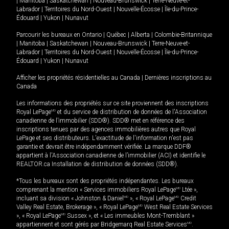
|
Manitoba
|
Saskatchewan
|
Nouveau-Brunswick
|
Terre-Neuve-et-
Labrador
|
Territoires du Nord-Ouest
|
Nouvelle-Écosse
|
Île-du-Prince-
Édouard
|
Yukon
|
Nunavut
Parcourir les bureaux en
Ontario
|
Québec
|
Alberta
|
Colombie-Britannique
|
Manitoba
|
Saskatchewan
|
Nouveau-Brunswick
|
Terre-Neuve-et-
Labrador
|
Territoires du Nord-Ouest
|
Nouvelle-Écosse
|
Île-du-Prince-
Édouard
|
Yukon
|
Nunavut
Afficher les propriétés résidentielles au Canada
|
Dernières inscriptions au
Canada
Les informations des propriétés sur ce site proviennent des inscriptions
Royal LePage
MD
et du service de distribution de données de l'Association
canadienne de l’immobilier (SDD®). SDD® met en référence des
inscriptions tenues par des agences immobilières autres que Royal
LePage et ses distributeurs. L'exactitude de l'information n'est pas
garantie et devrait être indépendamment vérifiée. La marque DDF®
appartient à l'Association canadienne de l’immobilier (ACI) et identifie le
REALTOR.ca Installation de distribution de données (SDD®).
*Tous les bureaux sont des propriétés indépendantes. Les bureaux
comprenant la mention « Services immobiliers Royal LePage
MD
Ltée »,
incluant sa division « Johnston & Daniel
MD
», « Royal LePage
MD
Credit
Valley Real Estate, Brokerage », « Royal LePage
MD
West Real Estate Services
», « Royal LePage
MD
Sussex », et « Les immeubles Mont-Tremblant »
appartiennent et sont gérés par Bridgemarq Real Estate Services
MD
.