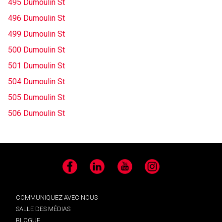
495 Dumoulin St
496 Dumoulin St
499 Dumoulin St
500 Dumoulin St
501 Dumoulin St
504 Dumoulin St
505 Dumoulin St
506 Dumoulin St
Facebook
LinkedIn
YouTube
Instagram
COMMUNIQUEZ AVEC NOUS
SALLE DES MÉDIAS
BLOGUE