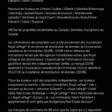
Édouard
|
Yukon
|
Nunavut
Parcourir les bureaux en
Ontario
|
Québec
|
Alberta
|
Colombie-Britannique
|
Manitoba
|
Saskatchewan
|
Nouveau-Brunswick
|
Terre-Neuve-et-
Labrador
|
Territoires du Nord-Ouest
|
Nouvelle-Écosse
|
Île-du-Prince-
Édouard
|
Yukon
|
Nunavut
Afficher les propriétés résidentielles au Canada
|
Dernières inscriptions au
Canada
Les informations des propriétés sur ce site proviennent des inscriptions
Royal LePage
MD
et du service de distribution de données de l'Association
canadienne de l’immobilier (SDD®). SDD® met en référence des
inscriptions tenues par des agences immobilières autres que Royal
LePage et ses distributeurs. L'exactitude de l'information n'est pas
garantie et devrait être indépendamment vérifiée. La marque DDF®
appartient à l'Association canadienne de l’immobilier (ACI) et identifie le
REALTOR.ca Installation de distribution de données (SDD®).
*Tous les bureaux sont des propriétés indépendantes. Les bureaux
comprenant la mention « Services immobiliers Royal LePage
MD
Ltée »,
incluant sa division « Johnston & Daniel
MD
», « Royal LePage
MD
Credit
Valley Real Estate, Brokerage », « Royal LePage
MD
West Real Estate Services
», « Royal LePage
MD
Sussex », et « Les immeubles Mont-Tremblant »
appartiennent et sont gérés par Bridgemarq Real Estate Services
MD
.
Les marques de commerce MLS® ainsi que les logos qui s'y rapportent