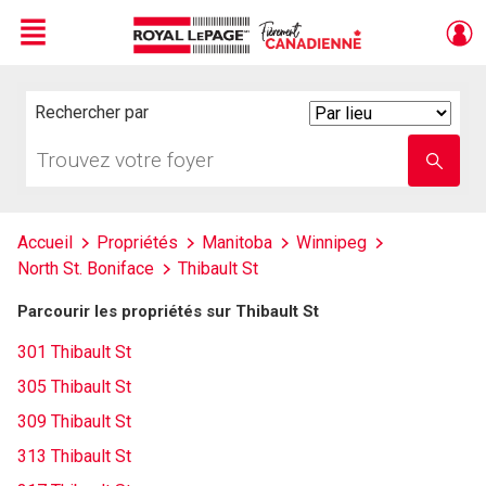
Menu
Live
En Direct
Rechercher par
Search
By
Trouvez
Entrez
votre
le
foyer
nom
de
l'école
Accueil
Propriétés
Manitoba
Winnipeg
North St. Boniface
Thibault St
Parcourir les propriétés sur Thibault St
301 Thibault St
305 Thibault St
309 Thibault St
313 Thibault St