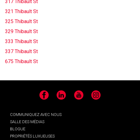
317 Thibault St
321 Thibault St
325 Thibault St
329 Thibault St
333 Thibault St
337 Thibault St
675 Thibault St
Facebook
LinkedIn
YouTube
Instagram
COMMUNIQUEZ AVEC NOUS
SALLE DES MÉDIAS
BLOGUE
PROPRIÉTÉS LUXUEUSES