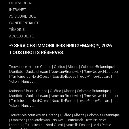
COMMERCIAL
INTRANET
AVIS JURIDIQUE
CONFIDENTIALITÉ
TÉMOINS
ACCESSIBILITÉ
© SERVICES IMMOBILIERS BRIDGEMARQ
, 2026.
MD
TOUS DROITS RÉSERVÉS.
Trouver une maison
Ontario
|
Québec
|
Alberta
|
Colombie-Britannique
|
Manitoba
|
Saskatchewan
|
Nouveau-Brunswick
|
Terre-Neuve-et-Labrador
|
Territoires du Nord-Ouest
|
Nouvelle-Écosse
|
Île-du-Prince-Édouard
|
Yukon
|
Nunavut
.
Maisons à louer -
Ontario
|
Québec
|
Alberta
|
Colombie-Britannique
|
Manitoba
|
Saskatchewan
|
Nouveau-Brunswick
|
Terre-Neuve-et-Labrador
|
Territoires du Nord-Ouest
|
Nouvelle-Écosse
|
Île-du-Prince-Édouard
|
Yukon
|
Nunavut
.
Trouver des courtiers en
Ontario
|
Québec
|
Alberta
|
Colombie-Britannique
|
Manitoba
|
Saskatchewan
|
Nouveau-Brunswick
|
Terre-Neuve-et-
Labrador
|
Territoires du Nord-Ouest
|
Nouvelle-Écosse
|
Île-du-Prince-