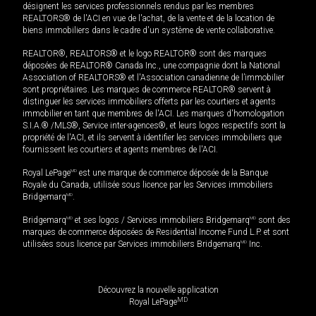
désignent les services professionnels rendus par les membres
REALTORS® de l'ACI en vue de l'achat, de la vente et de la location de
biens immobiliers dans le cadre d'un système de vente collaborative.
REALTOR®, REALTORS® et le logo REALTOR® sont des marques
déposées de REALTOR® Canada Inc., une compagnie dont la National
Association of REALTORS® et l'Association canadienne de l’immobilier
sont propriétaires. Les marques de commerce REALTOR® servent à
distinguer les services immobiliers offerts par les courtiers et agents
immobilier en tant que membres de l'ACI. Les marques d'homologation
S.I.A.® /MLS®, Service inter-agences®, et leurs logos respectifs sont la
propriété de l'ACI, et ils servent à identifier les services immobiliers que
fournissent les courtiers et agents membres de l'ACI.
Royal LePage
MD
est une marque de commerce déposée de la Banque
Royale du Canada, utilisée sous licence par les Services immobiliers
Bridgemarq
MD
.
Bridgemarq
MD
et ses logos / Services immobiliers Bridgemarq
MD
sont des
marques de commerce déposées de Residential Income Fund L.P. et sont
utilisées sous licence par Services immobiliers Bridgemarq
MD
Inc.
Découvrez la nouvelle application
MD
Royal LePage