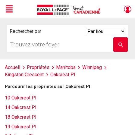
Menu
Live
En Direct
Rechercher par
Search
By
Trouvez
Entrez
votre
le
foyer
nom
de
l'école
Accueil
Propriétés
Manitoba
Winnipeg
Kingston Crescent
Oakcrest Pl
Parcourir les propriétés sur Oakcrest Pl
10 Oakcrest Pl
14 Oakcrest Pl
18 Oakcrest Pl
19 Oakcrest Pl