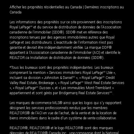
Afficher les propriétés résidentielles au Canada
|
Dernières inscriptions au
Canada
Les informations des propriétés sur ce site proviennent des inscriptions
Royal LePage
MD
et du service de distribution de données de l'Association
canadienne de l’immobilier (SDD®). SDD® met en référence des
inscriptions tenues par des agences immobilières autres que Royal
LePage et ses distributeurs. L'exactitude de l'information n'est pas
garantie et devrait être indépendamment vérifiée. La marque DDF®
appartient à l'Association canadienne de l’immobilier (ACI) et identifie le
REALTOR.ca Installation de distribution de données (SDD®).
*Tous les bureaux sont des propriétés indépendantes. Les bureaux
comprenant la mention « Services immobiliers Royal LePage
MD
Ltée »,
incluant sa division « Johnston & Daniel
MD
», « Royal LePage
MD
Credit
Valley Real Estate, Brokerage », « Royal LePage
MD
West Real Estate Services
», « Royal LePage
MD
Sussex », et « Les immeubles Mont-Tremblant »
appartiennent et sont gérés par Bridgemarq Real Estate Services
MD
.
Les marques de commerce MLS® ainsi que les logos qui s'y rapportent
désignent les services professionnels rendus par les membres
REALTORS® de l'ACI en vue de l'achat, de la vente et de la location de
biens immobiliers dans le cadre d'un système de vente collaborative.
REALTOR®, REALTORS® et le logo REALTOR® sont des marques
déposées de REALTOR® Canada Inc., une compagnie dont la National