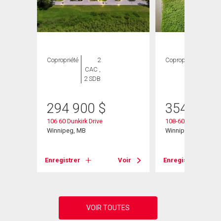
Copropriété
2
Copropriété
2
CAC ,
CAC ,
2 SDB
2 SDB
294 900
$
354 900
106 60 Dunkirk Drive
108-60 Dunkirk Dr
Winnipeg, MB
Winnipeg, MB
Voir
Enregistrer
Voir
Enregistrer