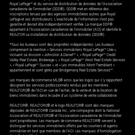
Royal LePage
MD
et du service de distribution de données de l'Association
canadienne de l’immobilier (SDD®). SDD® met en référence des
inscriptions tenues par des agences immobilières autres que Royal
LePage et ses distributeurs. L'exactitude de l'information n'est pas
garantie et devrait être indépendamment vérifiée. La marque DDF®
appartient à l'Association canadienne de l’immobilier (ACI) et identifie le
REALTOR.ca Installation de distribution de données (SDD®).
*Tous les bureaux sont des propriétés indépendantes. Les bureaux
comprenant la mention « Services immobiliers Royal LePage
MD
Ltée »,
incluant sa division « Johnston & Daniel
MD
», « Royal LePage
MD
Credit
Valley Real Estate, Brokerage », « Royal LePage
MD
West Real Estate Services
», « Royal LePage
MD
Sussex », et « Les immeubles Mont-Tremblant »
appartiennent et sont gérés par Bridgemarq Real Estate Services
MD
.
Les marques de commerce MLS® ainsi que les logos qui s'y rapportent
désignent les services professionnels rendus par les membres
REALTORS® de l'ACI en vue de l'achat, de la vente et de la location de
biens immobiliers dans le cadre d'un système de vente collaborative.
REALTOR®, REALTORS® et le logo REALTOR® sont des marques
déposées de REALTOR® Canada Inc., une compagnie dont la National
Association of REALTORS® et l'Association canadienne de l’immobilier
sont propriétaires. Les marques de commerce REALTOR® servent à
distinguer les services immobiliers offerts par les courtiers et agents
immobilier en tant que membres de l'ACI. Les marques d'homologation