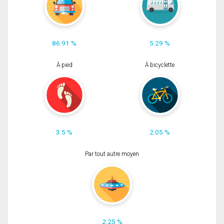
86.91 %
5.29 %
À pied
À bicyclette
3.5 %
2.05 %
Par tout autre moyen
2.25 %