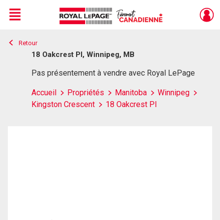
Menu
Retour
Live
En Direct
18 Oakcrest Pl, Winnipeg, MB
Pas présentement à vendre avec Royal LePage
Accueil
Propriétés
Manitoba
Winnipeg
Kingston Crescent
18 Oakcrest Pl