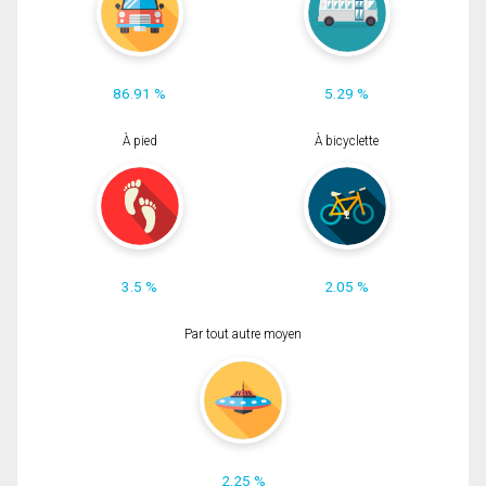
86.91 %
5.29 %
À pied
À bicyclette
3.5 %
2.05 %
Par tout autre moyen
2.25 %