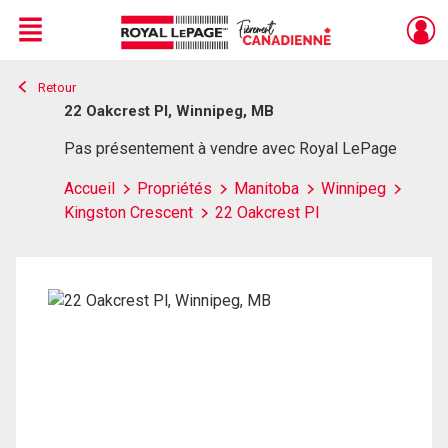
Menu
Retour
Live
En Direct
22 Oakcrest Pl, Winnipeg, MB
Pas présentement à vendre avec Royal LePage
Accueil
Propriétés
Manitoba
Winnipeg
Kingston Crescent
22 Oakcrest Pl