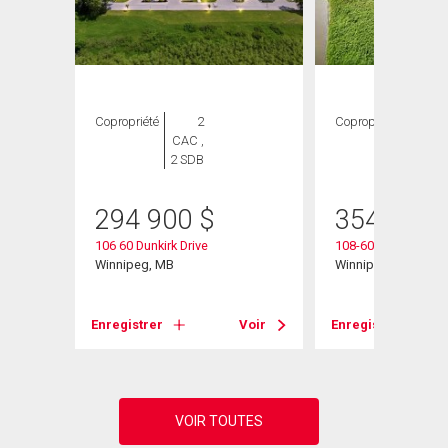
Copropriété
2
Copropriété
2
CAC ,
CAC ,
2 SDB
2 SDB
294 900
$
354 900
106 60 Dunkirk Drive
108-60 Dunkirk Dr
Winnipeg, MB
Winnipeg, MB
Voir
Enregistrer
Voir
Enregistrer