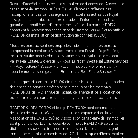
Royal LePage
MD
et du service de distribution de données de l'Association
canadienne de l’immobilier (SDD®). SDD® met en référence des
inscriptions tenues par des agences immobilières autres que Royal
LePage et ses distributeurs. L'exactitude de l'information n'est pas
garantie et devrait être indépendamment vérifiée. La marque DDF®
appartient à l'Association canadienne de l’immobilier (ACI) et identifie le
REALTOR.ca Installation de distribution de données (SDD®).
*Tous les bureaux sont des propriétés indépendantes. Les bureaux
comprenant la mention « Services immobiliers Royal LePage
MD
Ltée »,
incluant sa division « Johnston & Daniel
MD
», « Royal LePage
MD
Credit
Valley Real Estate, Brokerage », « Royal LePage
MD
West Real Estate Services
», « Royal LePage
MD
Sussex », et « Les immeubles Mont-Tremblant »
appartiennent et sont gérés par Bridgemarq Real Estate Services
MD
.
Les marques de commerce MLS® ainsi que les logos qui s'y rapportent
désignent les services professionnels rendus par les membres
REALTORS® de l'ACI en vue de l'achat, de la vente et de la location de
biens immobiliers dans le cadre d'un système de vente collaborative.
REALTOR®, REALTORS® et le logo REALTOR® sont des marques
déposées de REALTOR® Canada Inc., une compagnie dont la National
Association of REALTORS® et l'Association canadienne de l’immobilier
sont propriétaires. Les marques de commerce REALTOR® servent à
distinguer les services immobiliers offerts par les courtiers et agents
immobilier en tant que membres de l'ACI. Les marques d'homologation