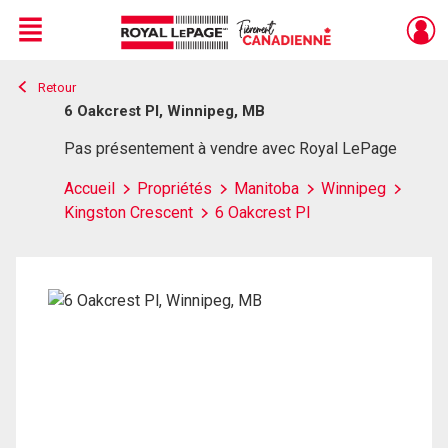
Menu
Retour
Live
En Direct
6 Oakcrest Pl, Winnipeg, MB
Pas présentement à vendre avec Royal LePage
Accueil
Propriétés
Manitoba
Winnipeg
Kingston Crescent
6 Oakcrest Pl