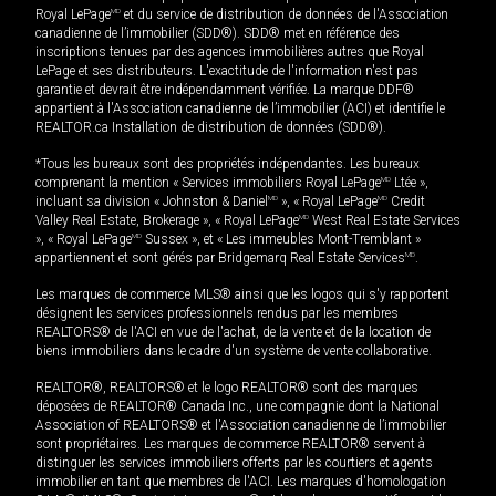
Royal LePage
MD
et du service de distribution de données de l'Association
canadienne de l’immobilier (SDD®). SDD® met en référence des
inscriptions tenues par des agences immobilières autres que Royal
LePage et ses distributeurs. L'exactitude de l'information n'est pas
garantie et devrait être indépendamment vérifiée. La marque DDF®
appartient à l'Association canadienne de l’immobilier (ACI) et identifie le
REALTOR.ca Installation de distribution de données (SDD®).
*Tous les bureaux sont des propriétés indépendantes. Les bureaux
comprenant la mention « Services immobiliers Royal LePage
MD
Ltée »,
incluant sa division « Johnston & Daniel
MD
», « Royal LePage
MD
Credit
Valley Real Estate, Brokerage », « Royal LePage
MD
West Real Estate Services
», « Royal LePage
MD
Sussex », et « Les immeubles Mont-Tremblant »
appartiennent et sont gérés par Bridgemarq Real Estate Services
MD
.
Les marques de commerce MLS® ainsi que les logos qui s'y rapportent
désignent les services professionnels rendus par les membres
REALTORS® de l'ACI en vue de l'achat, de la vente et de la location de
biens immobiliers dans le cadre d'un système de vente collaborative.
REALTOR®, REALTORS® et le logo REALTOR® sont des marques
déposées de REALTOR® Canada Inc., une compagnie dont la National
Association of REALTORS® et l'Association canadienne de l’immobilier
sont propriétaires. Les marques de commerce REALTOR® servent à
distinguer les services immobiliers offerts par les courtiers et agents
immobilier en tant que membres de l'ACI. Les marques d'homologation