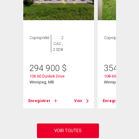
Copropriété
2
Copropriété
2
CAC ,
CAC ,
2 SDB
2 SDB
294 900
$
354 900
106 60 Dunkirk Drive
108-60 Dunkirk Dr
Winnipeg, MB
Winnipeg, MB
Voir
Enregistrer
Voir
Enregistrer