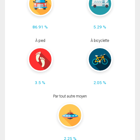
86.91 %
5.29 %
À pied
À bicyclette
3.5 %
2.05 %
Par tout autre moyen
2.25 %