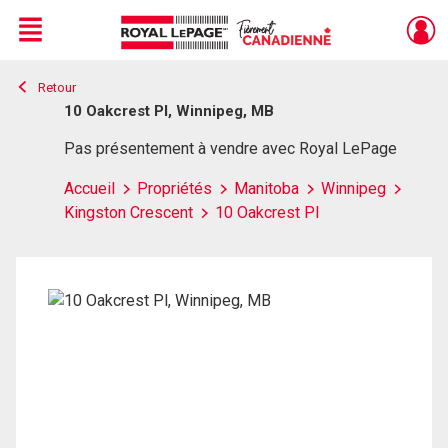
Menu
Retour
Live
En Direct
10 Oakcrest Pl, Winnipeg, MB
Pas présentement à vendre avec Royal LePage
Accueil
Propriétés
Manitoba
Winnipeg
Kingston Crescent
10 Oakcrest Pl