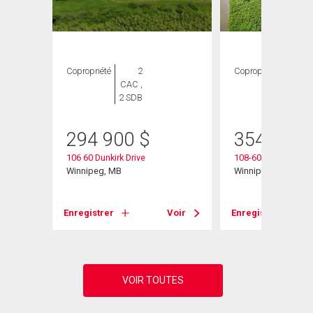
Copropriété
2
Copropriété
2
CAC ,
CAC ,
2 SDB
2 SDB
294 900
$
354 900
106 60 Dunkirk Drive
108-60 Dunkirk Dr
Winnipeg, MB
Winnipeg, MB
Voir
Enregistrer
Voir
Enregistrer