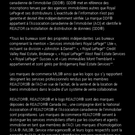
canadienne de l’immobilier (SDD®). SDD® met en référence des
inscriptions tenues par des agences immobilières autres que Royal
LePage et ses distributeurs. L'exactitude de l'information n'est pas
garantie et devrait être indépendamment vérifiée. La marque DDF®
appartient à l'Association canadienne de l’immobilier (ACI) et identifie le
REALTOR.ca Installation de distribution de données (SDD®).
*Tous les bureaux sont des propriétés indépendantes. Les bureaux
comprenant la mention « Services immobiliers Royal LePage
MD
Ltée »,
incluant sa division « Johnston & Daniel
MD
», « Royal LePage
MD
Credit
Valley Real Estate, Brokerage », « Royal LePage
MD
West Real Estate Services
», « Royal LePage
MD
Sussex », et « Les immeubles Mont-Tremblant »
appartiennent et sont gérés par Bridgemarq Real Estate Services
MD
.
Les marques de commerce MLS® ainsi que les logos qui s'y rapportent
désignent les services professionnels rendus par les membres
REALTORS® de l'ACI en vue de l'achat, de la vente et de la location de
biens immobiliers dans le cadre d'un système de vente collaborative.
REALTOR®, REALTORS® et le logo REALTOR® sont des marques
déposées de REALTOR® Canada Inc., une compagnie dont la National
Association of REALTORS® et l'Association canadienne de l’immobilier
sont propriétaires. Les marques de commerce REALTOR® servent à
distinguer les services immobiliers offerts par les courtiers et agents
immobilier en tant que membres de l'ACI. Les marques d'homologation
S.I.A.® /MLS®, Service inter-agences®, et leurs logos respectifs sont la