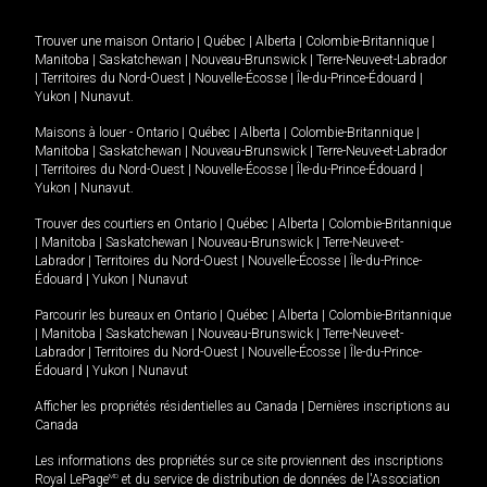
Trouver une maison
Ontario
|
Québec
|
Alberta
|
Colombie-Britannique
|
Manitoba
|
Saskatchewan
|
Nouveau-Brunswick
|
Terre-Neuve-et-Labrador
|
Territoires du Nord-Ouest
|
Nouvelle-Écosse
|
Île-du-Prince-Édouard
|
Yukon
|
Nunavut
.
Maisons à louer -
Ontario
|
Québec
|
Alberta
|
Colombie-Britannique
|
Manitoba
|
Saskatchewan
|
Nouveau-Brunswick
|
Terre-Neuve-et-Labrador
|
Territoires du Nord-Ouest
|
Nouvelle-Écosse
|
Île-du-Prince-Édouard
|
Yukon
|
Nunavut
.
Trouver des courtiers en
Ontario
|
Québec
|
Alberta
|
Colombie-Britannique
|
Manitoba
|
Saskatchewan
|
Nouveau-Brunswick
|
Terre-Neuve-et-
Labrador
|
Territoires du Nord-Ouest
|
Nouvelle-Écosse
|
Île-du-Prince-
Édouard
|
Yukon
|
Nunavut
Parcourir les bureaux en
Ontario
|
Québec
|
Alberta
|
Colombie-Britannique
|
Manitoba
|
Saskatchewan
|
Nouveau-Brunswick
|
Terre-Neuve-et-
Labrador
|
Territoires du Nord-Ouest
|
Nouvelle-Écosse
|
Île-du-Prince-
Édouard
|
Yukon
|
Nunavut
Afficher les propriétés résidentielles au Canada
|
Dernières inscriptions au
Canada
Les informations des propriétés sur ce site proviennent des inscriptions
Royal LePage
MD
et du service de distribution de données de l'Association