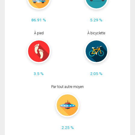
86.91 %
5.29 %
À pied
À bicyclette
3.5 %
2.05 %
Par tout autre moyen
2.25 %