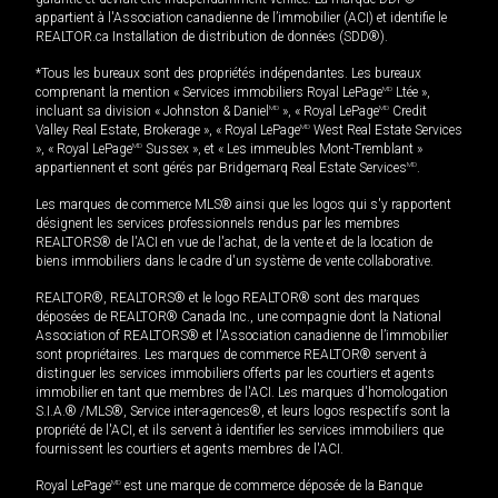
appartient à l'Association canadienne de l’immobilier (ACI) et identifie le
REALTOR.ca Installation de distribution de données (SDD®).
*Tous les bureaux sont des propriétés indépendantes. Les bureaux
comprenant la mention « Services immobiliers Royal LePage
MD
Ltée »,
incluant sa division « Johnston & Daniel
MD
», « Royal LePage
MD
Credit
Valley Real Estate, Brokerage », « Royal LePage
MD
West Real Estate Services
», « Royal LePage
MD
Sussex », et « Les immeubles Mont-Tremblant »
appartiennent et sont gérés par Bridgemarq Real Estate Services
MD
.
Les marques de commerce MLS® ainsi que les logos qui s'y rapportent
désignent les services professionnels rendus par les membres
REALTORS® de l'ACI en vue de l'achat, de la vente et de la location de
biens immobiliers dans le cadre d'un système de vente collaborative.
REALTOR®, REALTORS® et le logo REALTOR® sont des marques
déposées de REALTOR® Canada Inc., une compagnie dont la National
Association of REALTORS® et l'Association canadienne de l’immobilier
sont propriétaires. Les marques de commerce REALTOR® servent à
distinguer les services immobiliers offerts par les courtiers et agents
immobilier en tant que membres de l'ACI. Les marques d'homologation
S.I.A.® /MLS®, Service inter-agences®, et leurs logos respectifs sont la
propriété de l'ACI, et ils servent à identifier les services immobiliers que
fournissent les courtiers et agents membres de l'ACI.
Royal LePage
MD
est une marque de commerce déposée de la Banque