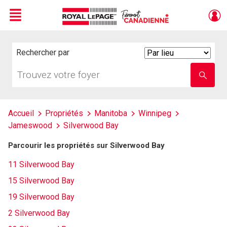
Menu
Live
En Direct
Rechercher par
Search
By
Trouvez
Entrez
votre
le
foyer
nom
de
l'école
Accueil
Propriétés
Manitoba
Winnipeg
Jameswood
Silverwood Bay
Parcourir les propriétés sur Silverwood Bay
11 Silverwood Bay
15 Silverwood Bay
19 Silverwood Bay
2 Silverwood Bay