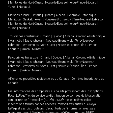
|
Territoires du Nord-Ouest
|
Nouvelle-Écosse
|
Île-du-Prince-Édouard
|
Yukon
|
Nunavut
.
Maisons à louer -
Ontario
|
Québec
|
Alberta
|
Colombie-Britannique
|
Manitoba
|
Saskatchewan
|
Nouveau-Brunswick
|
Terre-Neuve-et-Labrador
|
Territoires du Nord-Ouest
|
Nouvelle-Écosse
|
Île-du-Prince-Édouard
|
Yukon
|
Nunavut
.
Trouver des courtiers en
Ontario
|
Québec
|
Alberta
|
Colombie-Britannique
|
Manitoba
|
Saskatchewan
|
Nouveau-Brunswick
|
Terre-Neuve-et-
Labrador
|
Territoires du Nord-Ouest
|
Nouvelle-Écosse
|
Île-du-Prince-
Édouard
|
Yukon
|
Nunavut
Parcourir les bureaux en
Ontario
|
Québec
|
Alberta
|
Colombie-Britannique
|
Manitoba
|
Saskatchewan
|
Nouveau-Brunswick
|
Terre-Neuve-et-
Labrador
|
Territoires du Nord-Ouest
|
Nouvelle-Écosse
|
Île-du-Prince-
Édouard
|
Yukon
|
Nunavut
Afficher les propriétés résidentielles au Canada
|
Dernières inscriptions au
Canada
Les informations des propriétés sur ce site proviennent des inscriptions
Royal LePage
MD
et du service de distribution de données de l'Association
canadienne de l’immobilier (SDD®). SDD® met en référence des
inscriptions tenues par des agences immobilières autres que Royal
LePage et ses distributeurs. L'exactitude de l'information n'est pas
garantie et devrait être indépendamment vérifiée. La marque DDF®