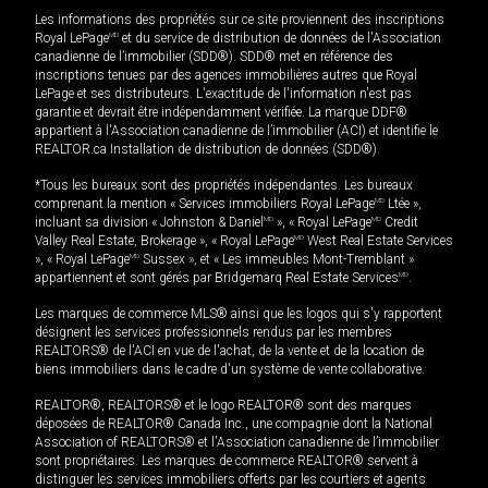
Les informations des propriétés sur ce site proviennent des inscriptions
Royal LePage
MD
et du service de distribution de données de l'Association
canadienne de l’immobilier (SDD®). SDD® met en référence des
inscriptions tenues par des agences immobilières autres que Royal
LePage et ses distributeurs. L'exactitude de l'information n'est pas
garantie et devrait être indépendamment vérifiée. La marque DDF®
appartient à l'Association canadienne de l’immobilier (ACI) et identifie le
REALTOR.ca Installation de distribution de données (SDD®).
*Tous les bureaux sont des propriétés indépendantes. Les bureaux
comprenant la mention « Services immobiliers Royal LePage
MD
Ltée »,
incluant sa division « Johnston & Daniel
MD
», « Royal LePage
MD
Credit
Valley Real Estate, Brokerage », « Royal LePage
MD
West Real Estate Services
», « Royal LePage
MD
Sussex », et « Les immeubles Mont-Tremblant »
appartiennent et sont gérés par Bridgemarq Real Estate Services
MD
.
Les marques de commerce MLS® ainsi que les logos qui s'y rapportent
désignent les services professionnels rendus par les membres
REALTORS® de l'ACI en vue de l'achat, de la vente et de la location de
biens immobiliers dans le cadre d'un système de vente collaborative.
REALTOR®, REALTORS® et le logo REALTOR® sont des marques
déposées de REALTOR® Canada Inc., une compagnie dont la National
Association of REALTORS® et l'Association canadienne de l’immobilier
sont propriétaires. Les marques de commerce REALTOR® servent à
distinguer les services immobiliers offerts par les courtiers et agents