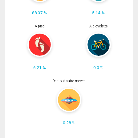
88.37 %
5.14 %
À pied
À bicyclette
6.21 %
0.0 %
Par tout autre moyen
0.28 %