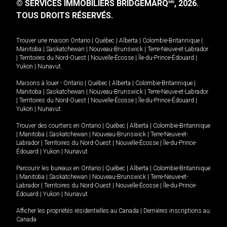
© SERVICES IMMOBILIERS BRIDGEMARQ
, 2026.
MD
TOUS DROITS RÉSERVÉS.
Trouver une maison
Ontario
|
Québec
|
Alberta
|
Colombie-Britannique
|
Manitoba
|
Saskatchewan
|
Nouveau-Brunswick
|
Terre-Neuve-et-Labrador
|
Territoires du Nord-Ouest
|
Nouvelle-Écosse
|
Île-du-Prince-Édouard
|
Yukon
|
Nunavut
.
Maisons à louer -
Ontario
|
Québec
|
Alberta
|
Colombie-Britannique
|
Manitoba
|
Saskatchewan
|
Nouveau-Brunswick
|
Terre-Neuve-et-Labrador
|
Territoires du Nord-Ouest
|
Nouvelle-Écosse
|
Île-du-Prince-Édouard
|
Yukon
|
Nunavut
.
Trouver des courtiers en
Ontario
|
Québec
|
Alberta
|
Colombie-Britannique
|
Manitoba
|
Saskatchewan
|
Nouveau-Brunswick
|
Terre-Neuve-et-
Labrador
|
Territoires du Nord-Ouest
|
Nouvelle-Écosse
|
Île-du-Prince-
Édouard
|
Yukon
|
Nunavut
Parcourir les bureaux en
Ontario
|
Québec
|
Alberta
|
Colombie-Britannique
|
Manitoba
|
Saskatchewan
|
Nouveau-Brunswick
|
Terre-Neuve-et-
Labrador
|
Territoires du Nord-Ouest
|
Nouvelle-Écosse
|
Île-du-Prince-
Édouard
|
Yukon
|
Nunavut
Afficher les propriétés résidentielles au Canada
|
Dernières inscriptions au
Canada