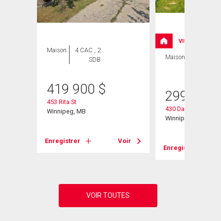
VISITE LIBRE
Maison
4 CAC , 2
Maison
3 CAC , 1
SDB
SDB
419 900
$
299 900
453 Rita St
430 Davidson Stree
Winnipeg, MB
Winnipeg, MB
Enregistrer
Voir
Voir
Enregistrer