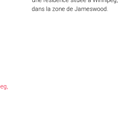
une résidence située à Winnipeg,
dans la zone de Jameswood.
peg,