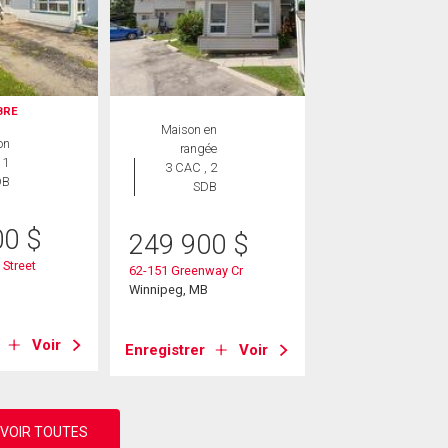
IBRE
Maison en
on
rangée
 1
3 CAC , 2
DB
SDB
00
$
249 900
$
Street
62-151 Greenway Cr
B
Winnipeg, MB
Voir
Enregistrer
Voir