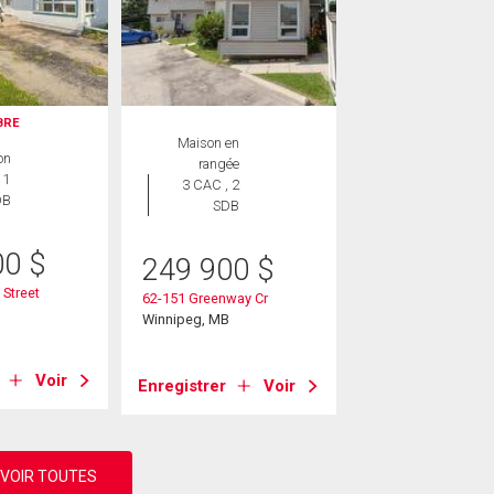
IBRE
Maison en
on
rangée
 1
3 CAC , 2
DB
SDB
00
$
249 900
$
Street
62-151 Greenway Cr
B
Winnipeg, MB
Voir
Enregistrer
Voir