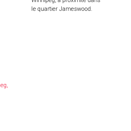
Winnipeg, à proximité dans
le quartier Jameswood.
peg,