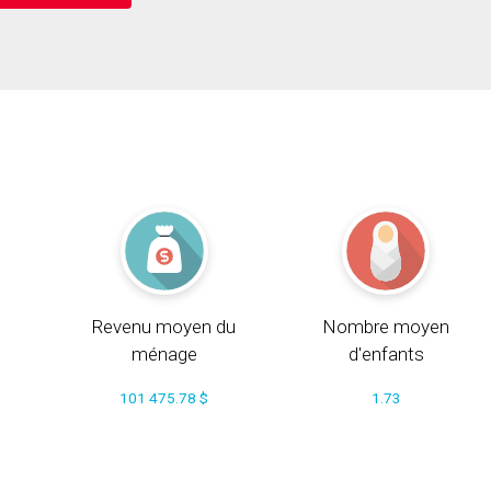
Revenu moyen du
Nombre moyen
ménage
d'enfants
101 475.78 $
1.73