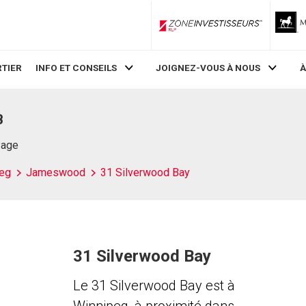
ZoneInvestisseurs RLP
TIER
INFO ET CONSEILS
JOIGNEZ-VOUS À NOUS
À
B
Page
eg
Jameswood
31 Silverwood Bay
31 Silverwood Bay
Le 31 Silverwood Bay est à