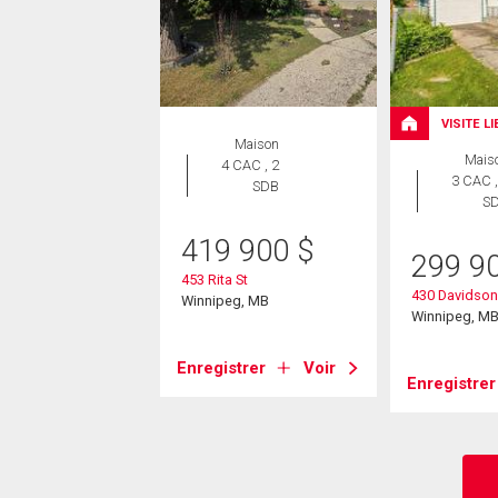
VISITE L
Maison
Mais
4 CAC , 2
3 CAC ,
SDB
S
419 900
$
299 9
453 Rita St
430 Davidson 
Winnipeg, MB
Winnipeg, M
Enregistrer
Voir
Enregistrer