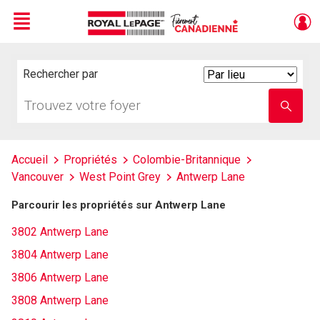
Menu
Live
En Direct
Rechercher par
Search
By
Trouvez
Entrez
votre
le
foyer
nom
de
l'école
Accueil
Propriétés
Colombie-Britannique
Vancouver
West Point Grey
Antwerp Lane
Parcourir les propriétés sur Antwerp Lane
3802 Antwerp Lane
3804 Antwerp Lane
3806 Antwerp Lane
3808 Antwerp Lane