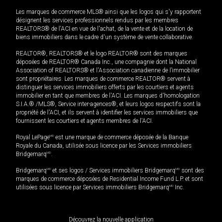
Les marques de commerce MLS® ainsi que les logos qui s'y rapportent
désignent les services professionnels rendus par les membres
REALTORS® de l'ACI en vue de l'achat, de la vente et de la location de
biens immobiliers dans le cadre d'un système de vente collaborative.
REALTOR®, REALTORS® et le logo REALTOR® sont des marques
déposées de REALTOR® Canada Inc., une compagnie dont la National
Association of REALTORS® et l'Association canadienne de l’immobilier
sont propriétaires. Les marques de commerce REALTOR® servent à
distinguer les services immobiliers offerts par les courtiers et agents
immobilier en tant que membres de l'ACI. Les marques d'homologation
S.I.A.® /MLS®, Service inter-agences®, et leurs logos respectifs sont la
propriété de l'ACI, et ils servent à identifier les services immobiliers que
fournissent les courtiers et agents membres de l'ACI.
Royal LePage
MD
est une marque de commerce déposée de la Banque
Royale du Canada, utilisée sous licence par les Services immobiliers
Bridgemarq
MD
.
Bridgemarq
MD
et ses logos / Services immobiliers Bridgemarq
MD
sont des
marques de commerce déposées de Residential Income Fund L.P. et sont
utilisées sous licence par Services immobiliers Bridgemarq
MD
Inc.
Découvrez la nouvelle application