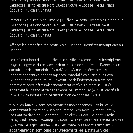
|
Manitoba
|
Saskatchewan
|
Nouveau-Brunswick
|
Terre-Neuve-et-
Labrador
|
Territoires du Nord-Ouest
|
Nouvelle-Écosse
|
Île-du-Prince-
Édouard
|
Yukon
|
Nunavut
Parcourir les bureaux en
Ontario
|
Québec
|
Alberta
|
Colombie-Britannique
|
Manitoba
|
Saskatchewan
|
Nouveau-Brunswick
|
Terre-Neuve-et-
Labrador
|
Territoires du Nord-Ouest
|
Nouvelle-Écosse
|
Île-du-Prince-
Édouard
|
Yukon
|
Nunavut
Afficher les propriétés résidentielles au Canada
|
Dernières inscriptions au
Canada
Les informations des propriétés sur ce site proviennent des inscriptions
Royal LePage
MD
et du service de distribution de données de l'Association
canadienne de l’immobilier (SDD®). SDD® met en référence des
inscriptions tenues par des agences immobilières autres que Royal
LePage et ses distributeurs. L'exactitude de l'information n'est pas
garantie et devrait être indépendamment vérifiée. La marque DDF®
appartient à l'Association canadienne de l’immobilier (ACI) et identifie le
REALTOR.ca Installation de distribution de données (SDD®).
*Tous les bureaux sont des propriétés indépendantes. Les bureaux
comprenant la mention « Services immobiliers Royal LePage
MD
Ltée »,
incluant sa division « Johnston & Daniel
MD
», « Royal LePage
MD
Credit
Valley Real Estate, Brokerage », « Royal LePage
MD
West Real Estate Services
», « Royal LePage
MD
Sussex », et « Les immeubles Mont-Tremblant »
appartiennent et sont gérés par Bridgemarq Real Estate Services
MD
.