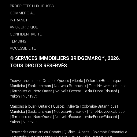
PROPRIÉTÉS LUXUEUSES
COMMERCIAL
INTRANET
AVIS JURIDIQUE
CONFIDENTIALITÉ
TÉMOINS
ACCESSIBILITÉ
© SERVICES IMMOBILIERS BRIDGEMARQ
, 2026.
MD
TOUS DROITS RÉSERVÉS.
Trouver une maison
Ontario
|
Québec
|
Alberta
|
Colombie-Britannique
|
Manitoba
|
Saskatchewan
|
Nouveau-Brunswick
|
Terre-Neuve-et-Labrador
|
Territoires du Nord-Ouest
|
Nouvelle-Écosse
|
Île-du-Prince-Édouard
|
Yukon
|
Nunavut
.
Maisons à louer -
Ontario
|
Québec
|
Alberta
|
Colombie-Britannique
|
Manitoba
|
Saskatchewan
|
Nouveau-Brunswick
|
Terre-Neuve-et-Labrador
|
Territoires du Nord-Ouest
|
Nouvelle-Écosse
|
Île-du-Prince-Édouard
|
Yukon
|
Nunavut
.
Trouver des courtiers en
Ontario
|
Québec
|
Alberta
|
Colombie-Britannique