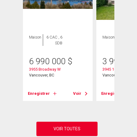
Maison
6 CAC , 6
Maison
6 CAC , 4
SDB
SDB
6 990 000
$
3 998 00
3955 Broadway W
3945 10th Avenue 
Vancouver, BC
Vancouver, BC
Voir
Enregistrer
Voir
Enregistrer