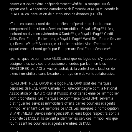
garantie et devrait être indépendamment vérifiée. La marque DDF®
appartient à l'Association canadienne de l’immobilier (ACI) et identifie le
REALTOR.ca Installation de distribution de données (SDD®).
*Tous les bureaux sont des propriétés indépendantes. Les bureaux
comprenant la mention « Services immobiliers Royal LePage
MD
Ltée »,
incluant sa division « Johnston & Daniel
MD
», « Royal LePage
MD
Credit
Valley Real Estate, Brokerage », « Royal LePage
MD
West Real Estate Services
», « Royal LePage
MD
Sussex », et « Les immeubles Mont-Tremblant »
appartiennent et sont gérés par Bridgemarq Real Estate Services
MD
.
Les marques de commerce MLS® ainsi que les logos qui s'y rapportent
désignent les services professionnels rendus par les membres
REALTORS® de l'ACI en vue de l'achat, de la vente et de la location de
biens immobiliers dans le cadre d'un système de vente collaborative.
REALTOR®, REALTORS® et le logo REALTOR® sont des marques
déposées de REALTOR® Canada Inc., une compagnie dont la National
Association of REALTORS® et l'Association canadienne de l’immobilier
sont propriétaires. Les marques de commerce REALTOR® servent à
distinguer les services immobiliers offerts par les courtiers et agents
immobilier en tant que membres de l'ACI. Les marques d'homologation
S.I.A.® /MLS®, Service inter-agences®, et leurs logos respectifs sont la
propriété de l'ACI, et ils servent à identifier les services immobiliers que
fournissent les courtiers et agents membres de l'ACI.