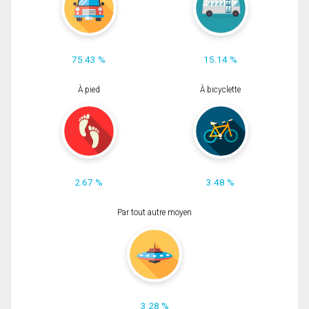
75.43 %
15.14 %
À pied
À bicyclette
2.67 %
3.48 %
Par tout autre moyen
3.28 %