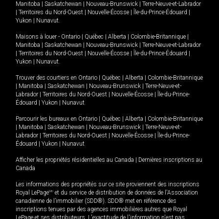
Manitoba
|
Saskatchewan
|
Nouveau-Brunswick
|
Terre-Neuve-et-Labrador
|
Territoires du Nord-Ouest
|
Nouvelle-Écosse
|
Île-du-Prince-Édouard
|
Yukon
|
Nunavut
.
Maisons à louer -
Ontario
|
Québec
|
Alberta
|
Colombie-Britannique
|
Manitoba
|
Saskatchewan
|
Nouveau-Brunswick
|
Terre-Neuve-et-Labrador
|
Territoires du Nord-Ouest
|
Nouvelle-Écosse
|
Île-du-Prince-Édouard
|
Yukon
|
Nunavut
.
Trouver des courtiers en
Ontario
|
Québec
|
Alberta
|
Colombie-Britannique
|
Manitoba
|
Saskatchewan
|
Nouveau-Brunswick
|
Terre-Neuve-et-
Labrador
|
Territoires du Nord-Ouest
|
Nouvelle-Écosse
|
Île-du-Prince-
Édouard
|
Yukon
|
Nunavut
Parcourir les bureaux en
Ontario
|
Québec
|
Alberta
|
Colombie-Britannique
|
Manitoba
|
Saskatchewan
|
Nouveau-Brunswick
|
Terre-Neuve-et-
Labrador
|
Territoires du Nord-Ouest
|
Nouvelle-Écosse
|
Île-du-Prince-
Édouard
|
Yukon
|
Nunavut
Afficher les propriétés résidentielles au Canada
|
Dernières inscriptions au
Canada
Les informations des propriétés sur ce site proviennent des inscriptions
Royal LePage
MD
et du service de distribution de données de l'Association
canadienne de l’immobilier (SDD®). SDD® met en référence des
inscriptions tenues par des agences immobilières autres que Royal
LePage et ses distributeurs. L'exactitude de l'information n'est pas