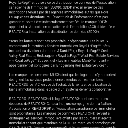
Royal LePage
MD
et du service de distribution de données de l'Association
canadienne de l’immobilier (SDD®). SDD® met en référence des
inscriptions tenues par des agences immobilières autres que Royal
LePage et ses distributeurs. L'exactitude de l'information n'est pas
garantie et devrait être indépendamment vérifiée. La marque DDF®
appartient à l'Association canadienne de l’immobilier (ACI) et identifie le
REALTOR.ca Installation de distribution de données (SDD®).
*Tous les bureaux sont des propriétés indépendantes. Les bureaux
comprenant la mention « Services immobiliers Royal LePage
MD
Ltée »,
incluant sa division « Johnston & Daniel
MD
», « Royal LePage
MD
Credit
Valley Real Estate, Brokerage », « Royal LePage
MD
West Real Estate Services
», « Royal LePage
MD
Sussex », et « Les immeubles Mont-Tremblant »
appartiennent et sont gérés par Bridgemarq Real Estate Services
MD
.
Les marques de commerce MLS® ainsi que les logos qui s'y rapportent
désignent les services professionnels rendus par les membres
REALTORS® de l'ACI en vue de l'achat, de la vente et de la location de
biens immobiliers dans le cadre d'un système de vente collaborative.
REALTOR®, REALTORS® et le logo REALTOR® sont des marques
déposées de REALTOR® Canada Inc., une compagnie dont la National
Association of REALTORS® et l'Association canadienne de l’immobilier
sont propriétaires. Les marques de commerce REALTOR® servent à
distinguer les services immobiliers offerts par les courtiers et agents
immobilier en tant que membres de l'ACI. Les marques d'homologation