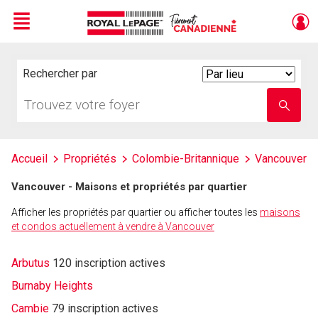
Menu
Live
En Direct
Rechercher par
Search
By
Trouvez
Entrez
votre
le
foyer
nom
de
l'école
Accueil
Propriétés
Colombie-Britannique
Vancouver
Vancouver - Maisons et propriétés par quartier
Afficher les propriétés par quartier ou afficher toutes les
maisons
et condos actuellement à vendre à Vancouver
Arbutus
120 inscription actives
Burnaby Heights
Cambie
79 inscription actives