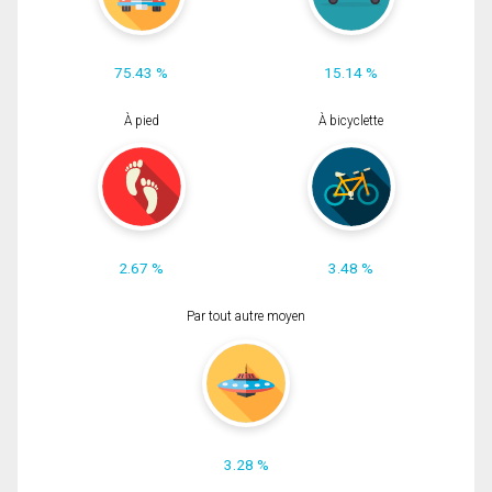
75.43 %
15.14 %
À pied
À bicyclette
2.67 %
3.48 %
Par tout autre moyen
3.28 %