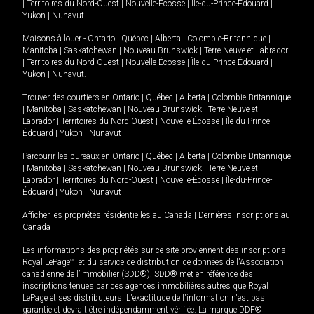
|
Territoires du Nord-Ouest
|
Nouvelle-Écosse
|
Île-du-Prince-Édouard
|
Yukon
|
Nunavut
.
Maisons à louer -
Ontario
|
Québec
|
Alberta
|
Colombie-Britannique
|
Manitoba
|
Saskatchewan
|
Nouveau-Brunswick
|
Terre-Neuve-et-Labrador
|
Territoires du Nord-Ouest
|
Nouvelle-Écosse
|
Île-du-Prince-Édouard
|
Yukon
|
Nunavut
.
Trouver des courtiers en
Ontario
|
Québec
|
Alberta
|
Colombie-Britannique
|
Manitoba
|
Saskatchewan
|
Nouveau-Brunswick
|
Terre-Neuve-et-
Labrador
|
Territoires du Nord-Ouest
|
Nouvelle-Écosse
|
Île-du-Prince-
Édouard
|
Yukon
|
Nunavut
Parcourir les bureaux en
Ontario
|
Québec
|
Alberta
|
Colombie-Britannique
|
Manitoba
|
Saskatchewan
|
Nouveau-Brunswick
|
Terre-Neuve-et-
Labrador
|
Territoires du Nord-Ouest
|
Nouvelle-Écosse
|
Île-du-Prince-
Édouard
|
Yukon
|
Nunavut
Afficher les propriétés résidentielles au Canada
|
Dernières inscriptions au
Canada
Les informations des propriétés sur ce site proviennent des inscriptions
Royal LePage
MD
et du service de distribution de données de l'Association
canadienne de l’immobilier (SDD®). SDD® met en référence des
inscriptions tenues par des agences immobilières autres que Royal
LePage et ses distributeurs. L'exactitude de l'information n'est pas
garantie et devrait être indépendamment vérifiée. La marque DDF®