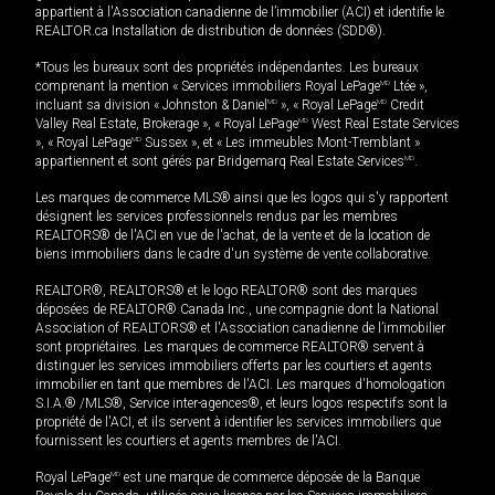
appartient à l'Association canadienne de l’immobilier (ACI) et identifie le
REALTOR.ca Installation de distribution de données (SDD®).
*Tous les bureaux sont des propriétés indépendantes. Les bureaux
comprenant la mention « Services immobiliers Royal LePage
MD
Ltée »,
incluant sa division « Johnston & Daniel
MD
», « Royal LePage
MD
Credit
Valley Real Estate, Brokerage », « Royal LePage
MD
West Real Estate Services
», « Royal LePage
MD
Sussex », et « Les immeubles Mont-Tremblant »
appartiennent et sont gérés par Bridgemarq Real Estate Services
MD
.
Les marques de commerce MLS® ainsi que les logos qui s'y rapportent
désignent les services professionnels rendus par les membres
REALTORS® de l'ACI en vue de l'achat, de la vente et de la location de
biens immobiliers dans le cadre d'un système de vente collaborative.
REALTOR®, REALTORS® et le logo REALTOR® sont des marques
déposées de REALTOR® Canada Inc., une compagnie dont la National
Association of REALTORS® et l'Association canadienne de l’immobilier
sont propriétaires. Les marques de commerce REALTOR® servent à
distinguer les services immobiliers offerts par les courtiers et agents
immobilier en tant que membres de l'ACI. Les marques d'homologation
S.I.A.® /MLS®, Service inter-agences®, et leurs logos respectifs sont la
propriété de l'ACI, et ils servent à identifier les services immobiliers que
fournissent les courtiers et agents membres de l'ACI.
Royal LePage
MD
est une marque de commerce déposée de la Banque