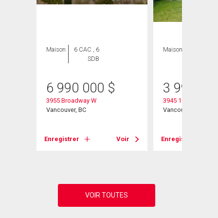
Maison
6 CAC , 6
Maison
6 CAC , 4
SDB
SDB
6 990 000
$
3 998 00
3955 Broadway W
3945 10th Avenue 
Vancouver, BC
Vancouver, BC
Voir
Enregistrer
Voir
Enregistrer