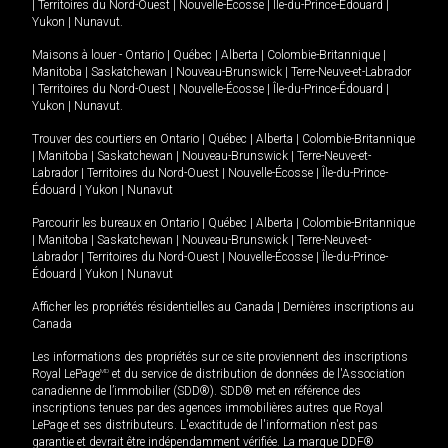
|
Territoires du Nord-Ouest
|
Nouvelle-Écosse
|
Île-du-Prince-Édouard
|
Yukon
|
Nunavut
.
Maisons à louer -
Ontario
|
Québec
|
Alberta
|
Colombie-Britannique
|
Manitoba
|
Saskatchewan
|
Nouveau-Brunswick
|
Terre-Neuve-et-Labrador
|
Territoires du Nord-Ouest
|
Nouvelle-Écosse
|
Île-du-Prince-Édouard
|
Yukon
|
Nunavut
.
Trouver des courtiers en
Ontario
|
Québec
|
Alberta
|
Colombie-Britannique
|
Manitoba
|
Saskatchewan
|
Nouveau-Brunswick
|
Terre-Neuve-et-
Labrador
|
Territoires du Nord-Ouest
|
Nouvelle-Écosse
|
Île-du-Prince-
Édouard
|
Yukon
|
Nunavut
Parcourir les bureaux en
Ontario
|
Québec
|
Alberta
|
Colombie-Britannique
|
Manitoba
|
Saskatchewan
|
Nouveau-Brunswick
|
Terre-Neuve-et-
Labrador
|
Territoires du Nord-Ouest
|
Nouvelle-Écosse
|
Île-du-Prince-
Édouard
|
Yukon
|
Nunavut
Afficher les propriétés résidentielles au Canada
|
Dernières inscriptions au
Canada
Les informations des propriétés sur ce site proviennent des inscriptions
Royal LePage
MD
et du service de distribution de données de l'Association
canadienne de l’immobilier (SDD®). SDD® met en référence des
inscriptions tenues par des agences immobilières autres que Royal
LePage et ses distributeurs. L'exactitude de l'information n'est pas
garantie et devrait être indépendamment vérifiée. La marque DDF®