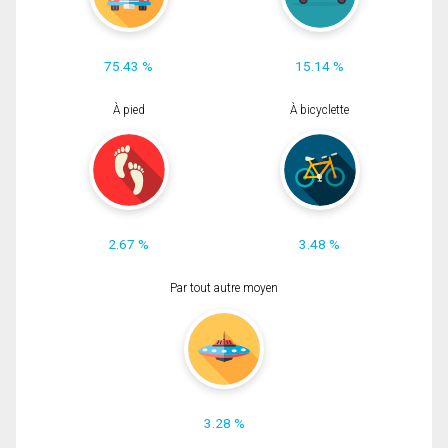
75.43 %
15.14 %
À pied
À bicyclette
2.67 %
3.48 %
Par tout autre moyen
3.28 %