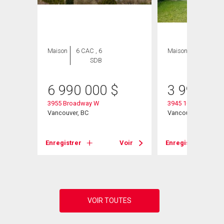
Maison
6 CAC , 6
Maison
6 CAC , 4
SDB
SDB
6 990 000
$
3 998 00
3955 Broadway W
3945 10th Avenue 
Vancouver, BC
Vancouver, BC
Voir
Enregistrer
Voir
Enregistrer