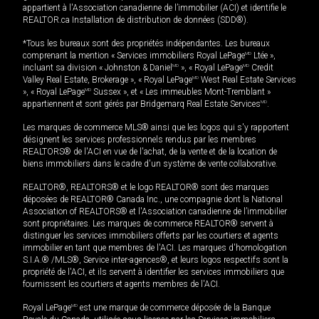
appartient à l'Association canadienne de l’immobilier (ACI) et identifie le
REALTOR.ca Installation de distribution de données (SDD®).
*Tous les bureaux sont des propriétés indépendantes. Les bureaux
comprenant la mention « Services immobiliers Royal LePage
MD
Ltée »,
incluant sa division « Johnston & Daniel
MD
», « Royal LePage
MD
Credit
Valley Real Estate, Brokerage », « Royal LePage
MD
West Real Estate Services
», « Royal LePage
MD
Sussex », et « Les immeubles Mont-Tremblant »
appartiennent et sont gérés par Bridgemarq Real Estate Services
MD
.
Les marques de commerce MLS® ainsi que les logos qui s'y rapportent
désignent les services professionnels rendus par les membres
REALTORS® de l'ACI en vue de l'achat, de la vente et de la location de
biens immobiliers dans le cadre d'un système de vente collaborative.
REALTOR®, REALTORS® et le logo REALTOR® sont des marques
déposées de REALTOR® Canada Inc., une compagnie dont la National
Association of REALTORS® et l'Association canadienne de l’immobilier
sont propriétaires. Les marques de commerce REALTOR® servent à
distinguer les services immobiliers offerts par les courtiers et agents
immobilier en tant que membres de l'ACI. Les marques d'homologation
S.I.A.® /MLS®, Service inter-agences®, et leurs logos respectifs sont la
propriété de l'ACI, et ils servent à identifier les services immobiliers que
fournissent les courtiers et agents membres de l'ACI.
Royal LePage
MD
est une marque de commerce déposée de la Banque