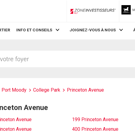
ZoneInvestisseurs RLP
RTIER
INFO ET CONSEILS
JOIGNEZ-VOUS À NOUS
Port Moody
College Park
Princeton Avenue
rinceton Avenue
inceton Avenue
199 Princeton Avenue
inceton Avenue
400 Princeton Avenue