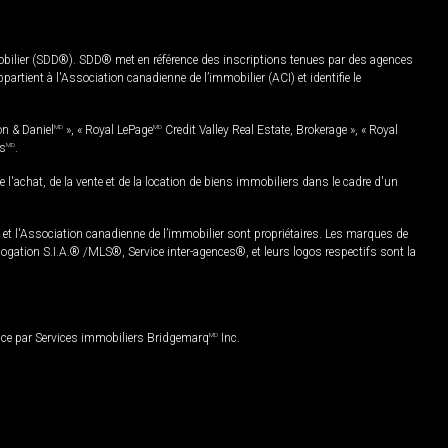
mobilier (SDD®). SDD® met en référence des inscriptions tenues par des agences
rtient à l'Association canadienne de l’immobilier (ACI) et identifie le
on & Daniel
MD
», « Royal LePage
MD
Credit Valley Real Estate, Brokerage », « Royal
es
MD
.
chat, de la vente et de la location de biens immobiliers dans le cadre d'un
Association canadienne de l’immobilier sont propriétaires. Les marques de
ation S.I.A.® /MLS®, Service inter-agences®, et leurs logos respectifs sont la
nce par Services immobiliers Bridgemarq
MD
Inc.