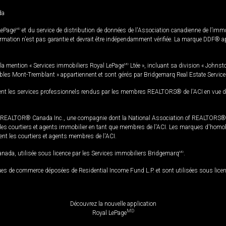
da
LePage
MD
et du service de distribution de données de l'Association canadienne de l’im
rmation n'est pas garantie et devrait être indépendamment vérifiée. La marque DDF® appa
la mention « Services immobiliers Royal LePage
MD
Ltée », incluant sa division « Johnst
bles Mont-Tremblant » appartiennent et sont gérés par Bridgemarq Real Estate Servic
 les services professionnels rendus par les membres REALTORS® de l'ACI en vue de l'a
TOR® Canada Inc., une compagnie dont la National Association of REALTORS® et l'
s courtiers et agents immobilier en tant que membres de l'ACI. Les marques d'homolog
ssent les courtiers et agents membres de l'ACI.
da, utilisée sous licence par les Services immobiliers Bridgemarq
MD
.
s de commerce déposées de Residential Income Fund L.P. et sont utilisées sous lice
Découvrez la nouvelle application
MD
Royal LePage