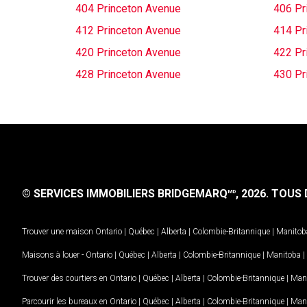
404 Princeton Avenue
406 Pr
412 Princeton Avenue
414 Pr
420 Princeton Avenue
422 Pr
428 Princeton Avenue
430 Pr
© SERVICES IMMOBILIERS BRIDGEMARQ
, 2026.
TOUS D
MD
Trouver une maison
Ontario
|
Québec
|
Alberta
|
Colombie-Britannique
|
Manitob
Maisons à louer -
Ontario
|
Québec
|
Alberta
|
Colombie-Britannique
|
Manitoba
|
Trouver des courtiers en
Ontario
|
Québec
|
Alberta
|
Colombie-Britannique
|
Man
Parcourir les bureaux en
Ontario
|
Québec
|
Alberta
|
Colombie-Britannique
|
Man