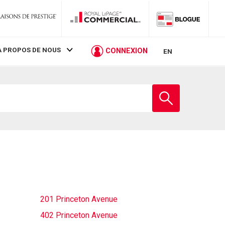
À PROPOS DE NOUS
CONNEXION
EN
Entrez
le
nom
de
l'école
201 Princeton Avenue
402 Princeton Avenue