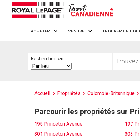
ACHETER
VENDRE
TROUVER UN COU
Live
En Direct
Trouvez
Rechercher par
votre
Search
foyer
By
Accueil
Propriétés
Colombie-Britannique
Parcourir les propriétés sur P
195 Princeton Avenue
197 Pr
301 Princeton Avenue
303 Pr