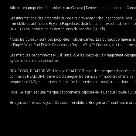
Afficher les propriétés résidentielles au Canada
|
Dernières inscriptions au Cana
Les informations des propriétés sur ce site proviennent des inscriptions Royal 
immobilières autres que Royal LePage et ses distributeurs. L'exactitude de l'info
REALTOR.ca Installation de distribution de données (SDD®).
*Tous les bureaux sont des propriétés indépendantes. Les bureaux comprenant 
LePage
MD
West Real Estate Services », « Royal LePage
MD
Sussex », et « Les immeu
Les marques de commerce MLS® ainsi que les logos qui s'y rapportent désignent
système de vente collaborative.
REALTOR®, REALTORS® et le logo REALTOR® sont des marques déposées de REAL
commerce REALTOR® servent à distinguer les services immobiliers offerts par le
propriété de l'ACI, et ils servent à identifier les services immobiliers que fourni
Royal LePage
MD
est une marque de commerce déposée de la Banque Royale du Cana
Bridgemarq
MD
et ses logos / Services immobiliers Bridgemarq
MD
sont des marque