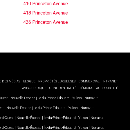
410 Princeton Avenue
418 Princeton Avenue
426 Princeton Avenue
E DES MÉDIAS
BLOGUE
PROPRIÉTÉS LUXUEUSES
COMMERCIAL
INTRANET
AVIS JURIDIQUE
CONFIDENTIALITÉ
TÉMOINS
ACCESSIBILITÉ
-Ouest
|
Nouvelle-Écosse
|
Île-du-Prince-Édouard
|
Yukon
|
Nunavut
.
est
|
Nouvelle-Écosse
|
Île-du-Prince-Édouard
|
Yukon
|
Nunavut
.
Nord-Ouest
|
Nouvelle-Écosse
|
Île-du-Prince-Édouard
|
Yukon
|
Nunavut
Nord-Ouest
|
Nouvelle-Écosse
|
Île-du-Prince-Édouard
|
Yukon
|
Nunavut