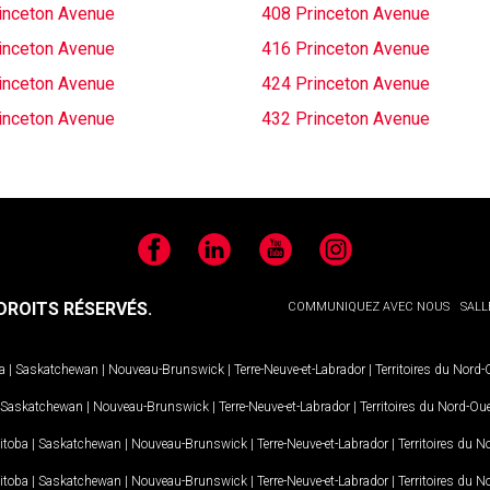
inceton Avenue
408 Princeton Avenue
inceton Avenue
416 Princeton Avenue
inceton Avenue
424 Princeton Avenue
inceton Avenue
432 Princeton Avenue
Facebook
LinkedIn
YouTube
Instagram
ROITS RÉSERVÉS.
COMMUNIQUEZ AVEC NOUS
SALL
a
|
Saskatchewan
|
Nouveau-Brunswick
|
Terre-Neuve-et-Labrador
|
Territoires du Nord
Saskatchewan
|
Nouveau-Brunswick
|
Terre-Neuve-et-Labrador
|
Territoires du Nord-Ou
itoba
|
Saskatchewan
|
Nouveau-Brunswick
|
Terre-Neuve-et-Labrador
|
Territoires du 
itoba
|
Saskatchewan
|
Nouveau-Brunswick
|
Terre-Neuve-et-Labrador
|
Territoires du 