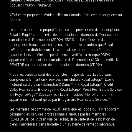
Labrador
|
Territoires du Nord-Ouest
|
Nouvelle-Écosse
|
Île-du-Prince-
Édouard
|
Yukon
|
Nunavut
Afficher les propriétés résidentielles au Canada
|
Dernières inscriptions au
Canada
Les informations des propriétés sur ce site proviennent des inscriptions
Royal LePage
MD
et du service de distribution de données de l'Association
canadienne de l’immobilier (SDD®). SDD® met en référence des
inscriptions tenues par des agences immobilières autres que Royal
LePage et ses distributeurs. L'exactitude de l'information n'est pas
garantie et devrait être indépendamment vérifiée. La marque DDF®
appartient à l'Association canadienne de l’immobilier (ACI) et identifie le
REALTOR.ca Installation de distribution de données (SDD®).
*Tous les bureaux sont des propriétés indépendantes. Les bureaux
comprenant la mention « Services immobiliers Royal LePage
MD
Ltée »,
incluant sa division « Johnston & Daniel
MD
», « Royal LePage
MD
Credit
Valley Real Estate, Brokerage », « Royal LePage
MD
West Real Estate Services
», « Royal LePage
MD
Sussex », et « Les immeubles Mont-Tremblant »
appartiennent et sont gérés par Bridgemarq Real Estate Services
MD
.
Les marques de commerce MLS® ainsi que les logos qui s'y rapportent
désignent les services professionnels rendus par les membres
REALTORS® de l'ACI en vue de l'achat, de la vente et de la location de
biens immobiliers dans le cadre d'un système de vente collaborative.