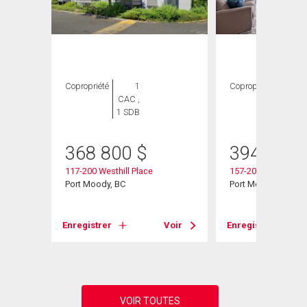
Copropriété
1
Copropriété
1
CAC ,
CAC ,
1 SDB
1 SDB
368 800
$
394 900
117-200 Westhill Place
157-200 Westhill Pl
Port Moody, BC
Port Moody, BC
Voir
Enregistrer
Voir
Enregistrer