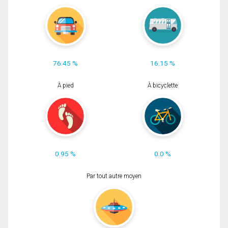
76.45 %
16.15 %
À pied
À bicyclette
0.95 %
0.0 %
Par tout autre moyen