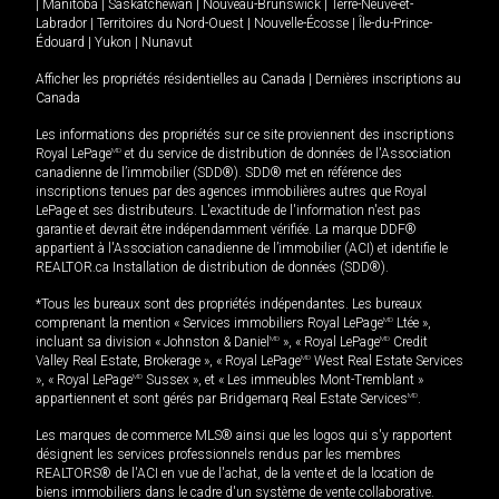
|
Manitoba
|
Saskatchewan
|
Nouveau-Brunswick
|
Terre-Neuve-et-
Labrador
|
Territoires du Nord-Ouest
|
Nouvelle-Écosse
|
Île-du-Prince-
Édouard
|
Yukon
|
Nunavut
Afficher les propriétés résidentielles au Canada
|
Dernières inscriptions au
Canada
Les informations des propriétés sur ce site proviennent des inscriptions
Royal LePage
MD
et du service de distribution de données de l'Association
canadienne de l’immobilier (SDD®). SDD® met en référence des
inscriptions tenues par des agences immobilières autres que Royal
LePage et ses distributeurs. L'exactitude de l'information n'est pas
garantie et devrait être indépendamment vérifiée. La marque DDF®
appartient à l'Association canadienne de l’immobilier (ACI) et identifie le
REALTOR.ca Installation de distribution de données (SDD®).
*Tous les bureaux sont des propriétés indépendantes. Les bureaux
comprenant la mention « Services immobiliers Royal LePage
MD
Ltée »,
incluant sa division « Johnston & Daniel
MD
», « Royal LePage
MD
Credit
Valley Real Estate, Brokerage », « Royal LePage
MD
West Real Estate Services
», « Royal LePage
MD
Sussex », et « Les immeubles Mont-Tremblant »
appartiennent et sont gérés par Bridgemarq Real Estate Services
MD
.
Les marques de commerce MLS® ainsi que les logos qui s'y rapportent
désignent les services professionnels rendus par les membres
REALTORS® de l'ACI en vue de l'achat, de la vente et de la location de
biens immobiliers dans le cadre d'un système de vente collaborative.