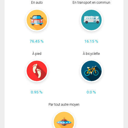
En auto
En transport en commun
76.45 %
16.15 %
À pied
À bicyclette
0.95 %
0.0 %
Par tout autre moyen