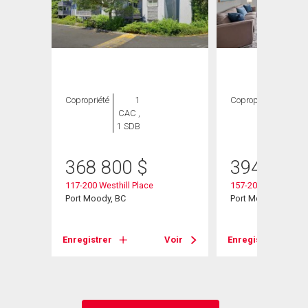
Copropriété
1
Copropriété
1
CAC ,
CAC ,
1 SDB
1 SDB
368 800
$
394 900
117-200 Westhill Place
157-200 Westhill Pl
Port Moody, BC
Port Moody, BC
Voir
Enregistrer
Voir
Enregistrer