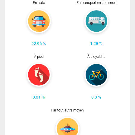
En auto
En transport en commun
92.96 %
1.28 %
À pied
À bicyclette
0.01 %
0.0 %
Par tout autre moyen