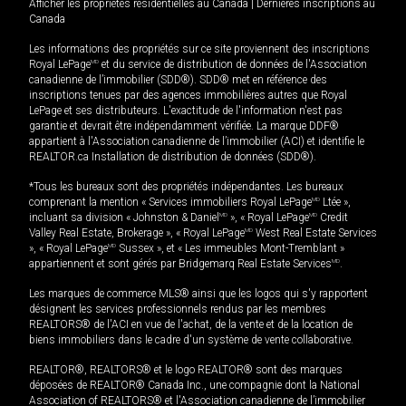
Afficher les propriétés résidentielles au Canada
|
Dernières inscriptions au
Canada
Les informations des propriétés sur ce site proviennent des inscriptions
Royal LePage
MD
et du service de distribution de données de l'Association
canadienne de l’immobilier (SDD®). SDD® met en référence des
inscriptions tenues par des agences immobilières autres que Royal
LePage et ses distributeurs. L'exactitude de l'information n'est pas
garantie et devrait être indépendamment vérifiée. La marque DDF®
appartient à l'Association canadienne de l’immobilier (ACI) et identifie le
REALTOR.ca Installation de distribution de données (SDD®).
*Tous les bureaux sont des propriétés indépendantes. Les bureaux
comprenant la mention « Services immobiliers Royal LePage
MD
Ltée »,
incluant sa division « Johnston & Daniel
MD
», « Royal LePage
MD
Credit
Valley Real Estate, Brokerage », « Royal LePage
MD
West Real Estate Services
», « Royal LePage
MD
Sussex », et « Les immeubles Mont-Tremblant »
appartiennent et sont gérés par Bridgemarq Real Estate Services
MD
.
Les marques de commerce MLS® ainsi que les logos qui s'y rapportent
désignent les services professionnels rendus par les membres
REALTORS® de l'ACI en vue de l'achat, de la vente et de la location de
biens immobiliers dans le cadre d'un système de vente collaborative.
REALTOR®, REALTORS® et le logo REALTOR® sont des marques
déposées de REALTOR® Canada Inc., une compagnie dont la National
Association of REALTORS® et l'Association canadienne de l’immobilier