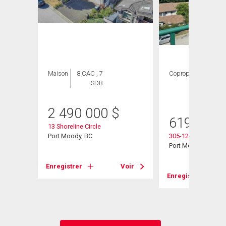
Maison
8 CAC , 7
Copropriété
2
SDB
CAC ,
2 SDB
2 490 000
$
619 900
13 Shoreline Circle
Port Moody, BC
305-121 Shoreline C
Port Moody, BC
Voir
Enregistrer
Voir
Enregistrer