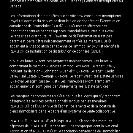
Afficher les propriétés résidentielles au Canada
|
Dernières inscriptions au
Canada
Les informations des propriétés sur ce site proviennent des inscriptions
Royal LePage
MD
et du service de distribution de données de l'Association
canadienne de l’immobilier (SDD®). SDD® met en référence des
inscriptions tenues par des agences immobilières autres que Royal
LePage et ses distributeurs. L'exactitude de l'information n'est pas
garantie et devrait être indépendamment vérifiée. La marque DDF®
appartient à l'Association canadienne de l’immobilier (ACI) et identifie le
REALTOR.ca Installation de distribution de données (SDD®).
*Tous les bureaux sont des propriétés indépendantes. Les bureaux
comprenant la mention « Services immobiliers Royal LePage
MD
Ltée »,
incluant sa division « Johnston & Daniel
MD
», « Royal LePage
MD
Credit
Valley Real Estate, Brokerage », « Royal LePage
MD
West Real Estate Services
», « Royal LePage
MD
Sussex », et « Les immeubles Mont-Tremblant »
appartiennent et sont gérés par Bridgemarq Real Estate Services
MD
.
Les marques de commerce MLS® ainsi que les logos qui s'y rapportent
désignent les services professionnels rendus par les membres
REALTORS® de l'ACI en vue de l'achat, de la vente et de la location de
biens immobiliers dans le cadre d'un système de vente collaborative.
REALTOR®, REALTORS® et le logo REALTOR® sont des marques
déposées de REALTOR® Canada Inc., une compagnie dont la National
Association of REALTORS® et l'Association canadienne de l’immobilier