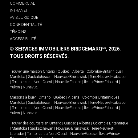
COMMERCIAL
INTRANET
AVIS JURIDIQUE
CONFIDENTIALITÉ
TÉMOINS
ACCESSIBILITÉ
© SERVICES IMMOBILIERS BRIDGEMARQ
, 2026.
MD
TOUS DROITS RÉSERVÉS.
Trouver une maison
Ontario
|
Québec
|
Alberta
|
Colombie-Britannique
|
Manitoba
|
Saskatchewan
|
Nouveau-Brunswick
|
Terre-Neuve-et-Labrador
|
Territoires du Nord-Ouest
|
Nouvelle-Écosse
|
Île-du-Prince-Édouard
|
Yukon
|
Nunavut
.
Maisons à louer -
Ontario
|
Québec
|
Alberta
|
Colombie-Britannique
|
Manitoba
|
Saskatchewan
|
Nouveau-Brunswick
|
Terre-Neuve-et-Labrador
|
Territoires du Nord-Ouest
|
Nouvelle-Écosse
|
Île-du-Prince-Édouard
|
Yukon
|
Nunavut
.
Trouver des courtiers en
Ontario
|
Québec
|
Alberta
|
Colombie-Britannique
|
Manitoba
|
Saskatchewan
|
Nouveau-Brunswick
|
Terre-Neuve-et-
Labrador
|
Territoires du Nord-Ouest
|
Nouvelle-Écosse
|
Île-du-Prince-