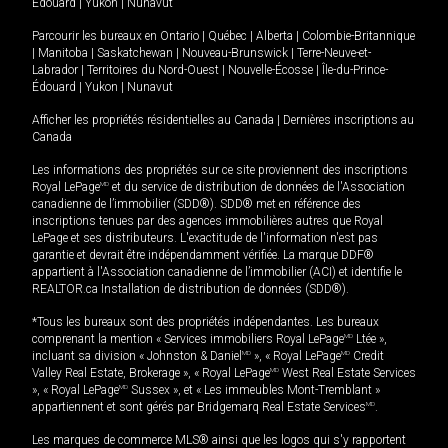
Édouard
|
Yukon
|
Nunavut
Parcourir les bureaux en
Ontario
|
Québec
|
Alberta
|
Colombie-Britannique
|
Manitoba
|
Saskatchewan
|
Nouveau-Brunswick
|
Terre-Neuve-et-
Labrador
|
Territoires du Nord-Ouest
|
Nouvelle-Écosse
|
Île-du-Prince-
Édouard
|
Yukon
|
Nunavut
Afficher les propriétés résidentielles au Canada
|
Dernières inscriptions au
Canada
Les informations des propriétés sur ce site proviennent des inscriptions
Royal LePage
MD
et du service de distribution de données de l'Association
canadienne de l’immobilier (SDD®). SDD® met en référence des
inscriptions tenues par des agences immobilières autres que Royal
LePage et ses distributeurs. L'exactitude de l'information n'est pas
garantie et devrait être indépendamment vérifiée. La marque DDF®
appartient à l'Association canadienne de l’immobilier (ACI) et identifie le
REALTOR.ca Installation de distribution de données (SDD®).
*Tous les bureaux sont des propriétés indépendantes. Les bureaux
comprenant la mention « Services immobiliers Royal LePage
MD
Ltée »,
incluant sa division « Johnston & Daniel
MD
», « Royal LePage
MD
Credit
Valley Real Estate, Brokerage », « Royal LePage
MD
West Real Estate Services
», « Royal LePage
MD
Sussex », et « Les immeubles Mont-Tremblant »
appartiennent et sont gérés par Bridgemarq Real Estate Services
MD
.
Les marques de commerce MLS® ainsi que les logos qui s'y rapportent