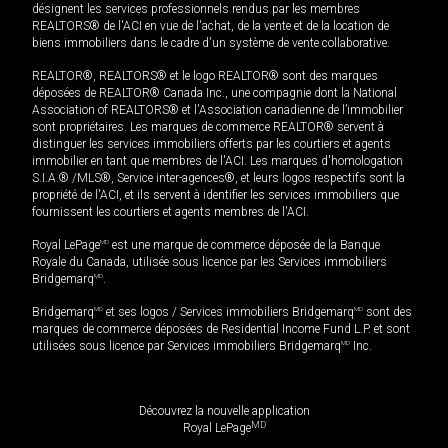
désignent les services professionnels rendus par les membres
REALTORS® de l'ACI en vue de l'achat, de la vente et de la location de
biens immobiliers dans le cadre d'un système de vente collaborative.
REALTOR®, REALTORS® et le logo REALTOR® sont des marques
déposées de REALTOR® Canada Inc., une compagnie dont la National
Association of REALTORS® et l'Association canadienne de l’immobilier
sont propriétaires. Les marques de commerce REALTOR® servent à
distinguer les services immobiliers offerts par les courtiers et agents
immobilier en tant que membres de l'ACI. Les marques d'homologation
S.I.A.® /MLS®, Service inter-agences®, et leurs logos respectifs sont la
propriété de l'ACI, et ils servent à identifier les services immobiliers que
fournissent les courtiers et agents membres de l'ACI.
Royal LePage
MD
est une marque de commerce déposée de la Banque
Royale du Canada, utilisée sous licence par les Services immobiliers
Bridgemarq
MD
.
Bridgemarq
MD
et ses logos / Services immobiliers Bridgemarq
MD
sont des
marques de commerce déposées de Residential Income Fund L.P. et sont
utilisées sous licence par Services immobiliers Bridgemarq
MD
Inc.
Découvrez la nouvelle application
MD
Royal LePage