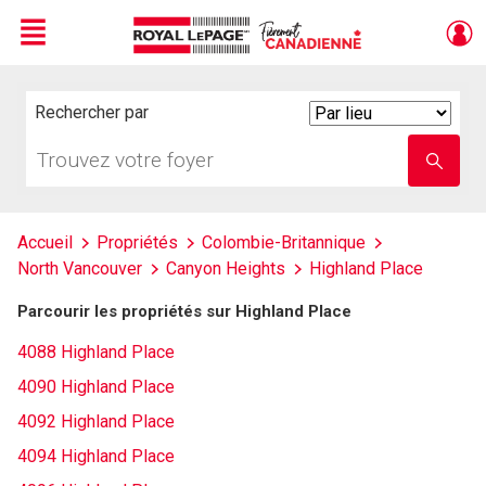
Menu
Live
En Direct
Rechercher par
Search
By
Trouvez
Entrez
votre
le
foyer
nom
de
l'école
Accueil
Propriétés
Colombie-Britannique
North Vancouver
Canyon Heights
Highland Place
Parcourir les propriétés sur Highland Place
4088 Highland Place
4090 Highland Place
4092 Highland Place
4094 Highland Place