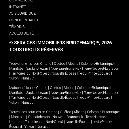
COMMERCIAL
INTRANET
AVIS JURIDIQUE
CONFIDENTIALITÉ
TÉMOINS
ACCESSIBILITÉ
© SERVICES IMMOBILIERS BRIDGEMARQ
, 2026.
MD
TOUS DROITS RÉSERVÉS.
Trouver une maison
Ontario
|
Québec
|
Alberta
|
Colombie-Britannique
|
Manitoba
|
Saskatchewan
|
Nouveau-Brunswick
|
Terre-Neuve-et-Labrador
|
Territoires du Nord-Ouest
|
Nouvelle-Écosse
|
Île-du-Prince-Édouard
|
Yukon
|
Nunavut
.
Maisons à louer -
Ontario
|
Québec
|
Alberta
|
Colombie-Britannique
|
Manitoba
|
Saskatchewan
|
Nouveau-Brunswick
|
Terre-Neuve-et-Labrador
|
Territoires du Nord-Ouest
|
Nouvelle-Écosse
|
Île-du-Prince-Édouard
|
Yukon
|
Nunavut
.
Trouver des courtiers en
Ontario
|
Québec
|
Alberta
|
Colombie-Britannique
|
Manitoba
|
Saskatchewan
|
Nouveau-Brunswick
|
Terre-Neuve-et-
Labrador
|
Territoires du Nord-Ouest
|
Nouvelle-Écosse
|
Île-du-Prince-
Édouard
|
Yukon
|
Nunavut