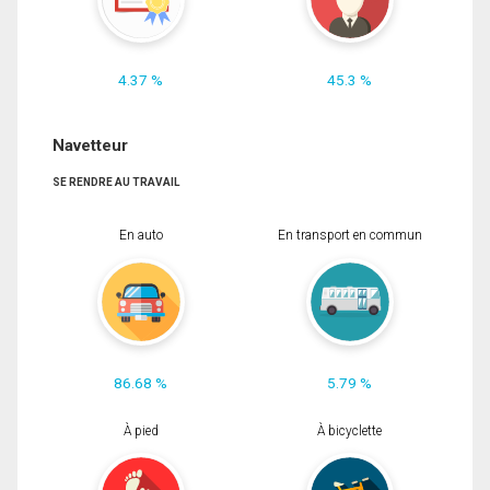
4.37 %
45.3 %
Navetteur
SE RENDRE AU TRAVAIL
En auto
En transport en commun
86.68 %
5.79 %
À pied
À bicyclette