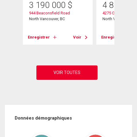
3 190 000
$
4 850 00
944 Beaconsfield Road
4275 Chelsea Cresc
North Vancouver, BC
North Vancouver, B
Voir
Enregistrer
Voir
Enregistrer
Données démographiques