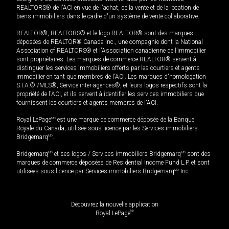
REALTORS® de l'ACI en vue de l'achat, de la vente et de la location de
biens immobiliers dans le cadre d'un système de vente collaborative.
REALTOR®, REALTORS® et le logo REALTOR® sont des marques
déposées de REALTOR® Canada Inc., une compagnie dont la National
Association of REALTORS® et l'Association canadienne de l’immobilier
sont propriétaires. Les marques de commerce REALTOR® servent à
distinguer les services immobiliers offerts par les courtiers et agents
immobilier en tant que membres de l'ACI. Les marques d'homologation
S.I.A.® /MLS®, Service inter-agences®, et leurs logos respectifs sont la
propriété de l'ACI, et ils servent à identifier les services immobiliers que
fournissent les courtiers et agents membres de l'ACI.
Royal LePage
MD
est une marque de commerce déposée de la Banque
Royale du Canada, utilisée sous licence par les Services immobiliers
Bridgemarq
MD
.
Bridgemarq
MD
et ses logos / Services immobiliers Bridgemarq
MD
sont des
marques de commerce déposées de Residential Income Fund L.P. et sont
utilisées sous licence par Services immobiliers Bridgemarq
MD
Inc.
Découvrez la nouvelle application
MD
Royal LePage