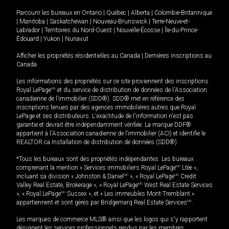
Parcourir les bureaux en
Ontario
|
Québec
|
Alberta
|
Colombie-Britannique
|
Manitoba
|
Saskatchewan
|
Nouveau-Brunswick
|
Terre-Neuve-et-
Labrador
|
Territoires du Nord-Ouest
|
Nouvelle-Écosse
|
Île-du-Prince-
Édouard
|
Yukon
|
Nunavut
Afficher les propriétés résidentielles au Canada
|
Dernières inscriptions au
Canada
Les informations des propriétés sur ce site proviennent des inscriptions
Royal LePage
MD
et du service de distribution de données de l'Association
canadienne de l’immobilier (SDD®). SDD® met en référence des
inscriptions tenues par des agences immobilières autres que Royal
LePage et ses distributeurs. L'exactitude de l'information n'est pas
garantie et devrait être indépendamment vérifiée. La marque DDF®
appartient à l'Association canadienne de l’immobilier (ACI) et identifie le
REALTOR.ca Installation de distribution de données (SDD®).
*Tous les bureaux sont des propriétés indépendantes. Les bureaux
comprenant la mention « Services immobiliers Royal LePage
MD
Ltée »,
incluant sa division « Johnston & Daniel
MD
», « Royal LePage
MD
Credit
Valley Real Estate, Brokerage », « Royal LePage
MD
West Real Estate Services
», « Royal LePage
MD
Sussex », et « Les immeubles Mont-Tremblant »
appartiennent et sont gérés par Bridgemarq Real Estate Services
MD
.
Les marques de commerce MLS® ainsi que les logos qui s'y rapportent
désignent les services professionnels rendus par les membres