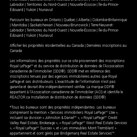
Labrador
|
Territoires du Nord-Ouest
|
Nouvelle-Écosse
|
Île-du-Prince-
Édouard
|
Yukon
|
Nunavut
Parcourir les bureaux en
Ontario
|
Québec
|
Alberta
|
Colombie-Britannique
|
Manitoba
|
Saskatchewan
|
Nouveau-Brunswick
|
Terre-Neuve-et-
Labrador
|
Territoires du Nord-Ouest
|
Nouvelle-Écosse
|
Île-du-Prince-
Édouard
|
Yukon
|
Nunavut
Afficher les propriétés résidentielles au Canada
|
Dernières inscriptions au
Canada
Les informations des propriétés sur ce site proviennent des inscriptions
Royal LePage
MD
et du service de distribution de données de l'Association
canadienne de l’immobilier (SDD®). SDD® met en référence des
inscriptions tenues par des agences immobilières autres que Royal
LePage et ses distributeurs. L'exactitude de l'information n'est pas
garantie et devrait être indépendamment vérifiée. La marque DDF®
appartient à l'Association canadienne de l’immobilier (ACI) et identifie le
REALTOR.ca Installation de distribution de données (SDD®).
*Tous les bureaux sont des propriétés indépendantes. Les bureaux
comprenant la mention « Services immobiliers Royal LePage
MD
Ltée »,
incluant sa division « Johnston & Daniel
MD
», « Royal LePage
MD
Credit
Valley Real Estate, Brokerage », « Royal LePage
MD
West Real Estate Services
», « Royal LePage
MD
Sussex », et « Les immeubles Mont-Tremblant »
appartiennent et sont gérés par Bridgemarq Real Estate Services
MD
.