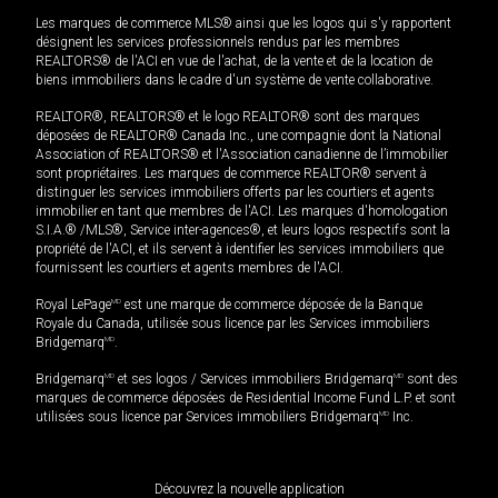
Les marques de commerce MLS® ainsi que les logos qui s'y rapportent
désignent les services professionnels rendus par les membres
REALTORS® de l'ACI en vue de l'achat, de la vente et de la location de
biens immobiliers dans le cadre d'un système de vente collaborative.
REALTOR®, REALTORS® et le logo REALTOR® sont des marques
déposées de REALTOR® Canada Inc., une compagnie dont la National
Association of REALTORS® et l'Association canadienne de l’immobilier
sont propriétaires. Les marques de commerce REALTOR® servent à
distinguer les services immobiliers offerts par les courtiers et agents
immobilier en tant que membres de l'ACI. Les marques d'homologation
S.I.A.® /MLS®, Service inter-agences®, et leurs logos respectifs sont la
propriété de l'ACI, et ils servent à identifier les services immobiliers que
fournissent les courtiers et agents membres de l'ACI.
Royal LePage
MD
est une marque de commerce déposée de la Banque
Royale du Canada, utilisée sous licence par les Services immobiliers
Bridgemarq
MD
.
Bridgemarq
MD
et ses logos / Services immobiliers Bridgemarq
MD
sont des
marques de commerce déposées de Residential Income Fund L.P. et sont
utilisées sous licence par Services immobiliers Bridgemarq
MD
Inc.
Découvrez la nouvelle application