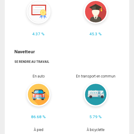
4.37 %
45.3 %
Navetteur
SE RENDRE AU TRAVAIL
En auto
En transport en commun
86.68 %
5.79 %
À pied
À bicyclette