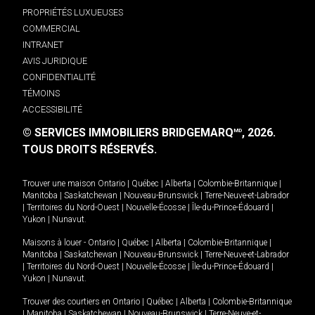
PROPRIÉTÉS LUXUEUSES
COMMERCIAL
INTRANET
AVIS JURIDIQUE
CONFIDENTIALITÉ
TÉMOINS
ACCESSIBILITÉ
© SERVICES IMMOBILIERS BRIDGEMARQ
, 2026.
MD
TOUS DROITS RÉSERVÉS.
Trouver une maison
Ontario
|
Québec
|
Alberta
|
Colombie-Britannique
|
Manitoba
|
Saskatchewan
|
Nouveau-Brunswick
|
Terre-Neuve-et-Labrador
|
Territoires du Nord-Ouest
|
Nouvelle-Écosse
|
Île-du-Prince-Édouard
|
Yukon
|
Nunavut
.
Maisons à louer -
Ontario
|
Québec
|
Alberta
|
Colombie-Britannique
|
Manitoba
|
Saskatchewan
|
Nouveau-Brunswick
|
Terre-Neuve-et-Labrador
|
Territoires du Nord-Ouest
|
Nouvelle-Écosse
|
Île-du-Prince-Édouard
|
Yukon
|
Nunavut
.
Trouver des courtiers en
Ontario
|
Québec
|
Alberta
|
Colombie-Britannique
|
Manitoba
|
Saskatchewan
|
Nouveau-Brunswick
|
Terre-Neuve-et-