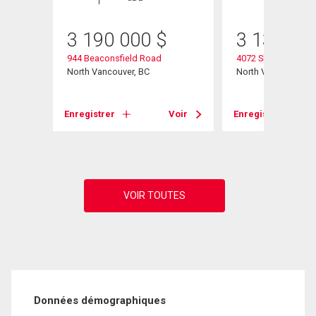
3 190 000
$
3 130 00
944 Beaconsfield Road
4072 Skyline Drive
North Vancouver, BC
North Vancouver, B
Voir
Enregistrer
Voir
Enregistrer
Données démographiques