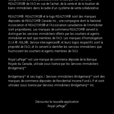
REALTORS® de l'ACI en vue de l'achat, de la vente et de la location de
biens immobiliers dans le cadre d'un système de vente collaborative.
REALTOR®, REALTORS® et le logo REALTOR® sont des marques
déposées de REALTOR® Canada Inc., une compagnie dont la National
Association of REALTORS® et l'Association canadienne de l’immobilier
sont propriétaires. Les marques de commerce REALTOR® servent à
distinguer les services immobiliers offerts par les courtiers et agents
immobilier en tant que membres de l'ACI. Les marques d'homologation
S.I.A.® /MLS®, Service inter-agences®, et leurs logos respectifs sont la
propriété de l'ACI, et ils servent à identifier les services immobiliers que
fournissent les courtiers et agents membres de l'ACI.
Royal LePage
MD
est une marque de commerce déposée de la Banque
Royale du Canada, utilisée sous licence par les Services immobiliers
Bridgemarq
MD
.
Bridgemarq
MD
et ses logos / Services immobiliers Bridgemarq
MD
sont des
marques de commerce déposées de Residential Income Fund L.P. et sont
utilisées sous licence par Services immobiliers Bridgemarq
MD
Inc.
Découvrez la nouvelle application
MD
Royal LePage