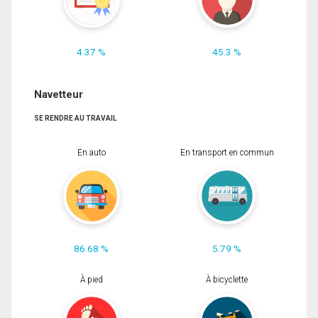
4.37 %
45.3 %
Navetteur
SE RENDRE AU TRAVAIL
En auto
En transport en commun
86.68 %
5.79 %
À pied
À bicyclette