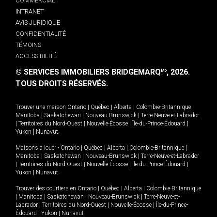
COMMERCIAL
INTRANET
AVIS JURIDIQUE
CONFIDENTIALITÉ
TÉMOINS
ACCESSIBILITÉ
© SERVICES IMMOBILIERS BRIDGEMARQ
, 2026.
MD
TOUS DROITS RÉSERVÉS.
Trouver une maison
Ontario
|
Québec
|
Alberta
|
Colombie-Britannique
|
Manitoba
|
Saskatchewan
|
Nouveau-Brunswick
|
Terre-Neuve-et-Labrador
|
Territoires du Nord-Ouest
|
Nouvelle-Écosse
|
Île-du-Prince-Édouard
|
Yukon
|
Nunavut
.
Maisons à louer -
Ontario
|
Québec
|
Alberta
|
Colombie-Britannique
|
Manitoba
|
Saskatchewan
|
Nouveau-Brunswick
|
Terre-Neuve-et-Labrador
|
Territoires du Nord-Ouest
|
Nouvelle-Écosse
|
Île-du-Prince-Édouard
|
Yukon
|
Nunavut
.
Trouver des courtiers en
Ontario
|
Québec
|
Alberta
|
Colombie-Britannique
|
Manitoba
|
Saskatchewan
|
Nouveau-Brunswick
|
Terre-Neuve-et-
Labrador
|
Territoires du Nord-Ouest
|
Nouvelle-Écosse
|
Île-du-Prince-
Édouard
|
Yukon
|
Nunavut