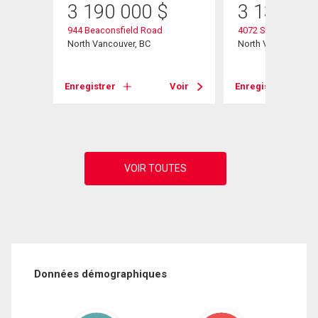
3 190 000
$
3 130 00
944 Beaconsfield Road
4072 Skyline Drive
North Vancouver, BC
North Vancouver, B
Voir
Enregistrer
Voir
Enregistrer
Données démographiques