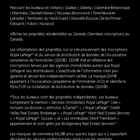
Parcourir les bureaux en
Ontario
|
Québec
|
Alberta
|
Colombie-Britannique
|
Manitoba
|
Saskatchewan
|
Nouveau-Brunswick
|
Terre-Neuve-et-
Labrador
|
Territoires du Nord-Ouest
|
Nouvelle-Écosse
|
Île-du-Prince-
Édouard
|
Yukon
|
Nunavut
Afficher les propriétés résidentielles au Canada
|
Dernières inscriptions au
Canada
Les informations des propriétés sur ce site proviennent des inscriptions
Royal LePage
MD
et du service de distribution de données de l'Association
canadienne de l’immobilier (SDD®). SDD® met en référence des
inscriptions tenues par des agences immobilières autres que Royal
LePage et ses distributeurs. L'exactitude de l'information n'est pas
garantie et devrait être indépendamment vérifiée. La marque DDF®
appartient à l'Association canadienne de l’immobilier (ACI) et identifie le
REALTOR.ca Installation de distribution de données (SDD®).
*Tous les bureaux sont des propriétés indépendantes. Les bureaux
comprenant la mention « Services immobiliers Royal LePage
MD
Ltée »,
incluant sa division « Johnston & Daniel
MD
», « Royal LePage
MD
Credit
Valley Real Estate, Brokerage », « Royal LePage
MD
West Real Estate Services
», « Royal LePage
MD
Sussex », et « Les immeubles Mont-Tremblant »
appartiennent et sont gérés par Bridgemarq Real Estate Services
MD
.
Les marques de commerce MLS® ainsi que les logos qui s'y rapportent
désignent les services professionnels rendus par les membres