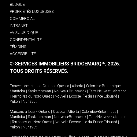
BLOGUE
PROPRIÉTÉS LUXUEUSES
COMMERCIAL
INTRANET
AVIS JURIDIQUE
CONFIDENTIALITÉ
TÉMOINS
ACCESSIBILITÉ
© SERVICES IMMOBILIERS BRIDGEMARQ
, 2026.
MD
TOUS DROITS RÉSERVÉS.
Trouver une maison
Ontario
|
Québec
|
Alberta
|
Colombie-Britannique
|
Manitoba
|
Saskatchewan
|
Nouveau-Brunswick
|
Terre-Neuve-et-Labrador
|
Territoires du Nord-Ouest
|
Nouvelle-Écosse
|
Île-du-Prince-Édouard
|
Yukon
|
Nunavut
.
Maisons à louer -
Ontario
|
Québec
|
Alberta
|
Colombie-Britannique
|
Manitoba
|
Saskatchewan
|
Nouveau-Brunswick
|
Terre-Neuve-et-Labrador
|
Territoires du Nord-Ouest
|
Nouvelle-Écosse
|
Île-du-Prince-Édouard
|
Yukon
|
Nunavut
.