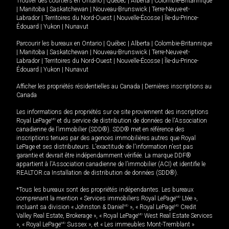
Trouver des courtiers en
Ontario
|
Québec
|
Alberta
|
Colombie-Britannique
|
Manitoba
|
Saskatchewan
|
Nouveau-Brunswick
|
Terre-Neuve-et-
Labrador
|
Territoires du Nord-Ouest
|
Nouvelle-Écosse
|
Île-du-Prince-
Édouard
|
Yukon
|
Nunavut
Parcourir les bureaux en
Ontario
|
Québec
|
Alberta
|
Colombie-Britannique
|
Manitoba
|
Saskatchewan
|
Nouveau-Brunswick
|
Terre-Neuve-et-
Labrador
|
Territoires du Nord-Ouest
|
Nouvelle-Écosse
|
Île-du-Prince-
Édouard
|
Yukon
|
Nunavut
Afficher les propriétés résidentielles au Canada
|
Dernières inscriptions au
Canada
Les informations des propriétés sur ce site proviennent des inscriptions
Royal LePage
MD
et du service de distribution de données de l'Association
canadienne de l’immobilier (SDD®). SDD® met en référence des
inscriptions tenues par des agences immobilières autres que Royal
LePage et ses distributeurs. L'exactitude de l'information n'est pas
garantie et devrait être indépendamment vérifiée. La marque DDF®
appartient à l'Association canadienne de l’immobilier (ACI) et identifie le
REALTOR.ca Installation de distribution de données (SDD®).
*Tous les bureaux sont des propriétés indépendantes. Les bureaux
comprenant la mention « Services immobiliers Royal LePage
MD
Ltée »,
incluant sa division « Johnston & Daniel
MD
», « Royal LePage
MD
Credit
Valley Real Estate, Brokerage », « Royal LePage
MD
West Real Estate Services
», « Royal LePage
MD
Sussex », et « Les immeubles Mont-Tremblant »