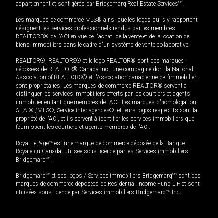
appartiennent et sont gérés par Bridgemarq Real Estate Services
MD
.
Les marques de commerce MLS® ainsi que les logos qui s'y rapportent
désignent les services professionnels rendus par les membres
REALTORS® de l'ACI en vue de l'achat, de la vente et de la location de
biens immobiliers dans le cadre d'un système de vente collaborative.
REALTOR®, REALTORS® et le logo REALTOR® sont des marques
déposées de REALTOR® Canada Inc., une compagnie dont la National
Association of REALTORS® et l'Association canadienne de l’immobilier
sont propriétaires. Les marques de commerce REALTOR® servent à
distinguer les services immobiliers offerts par les courtiers et agents
immobilier en tant que membres de l'ACI. Les marques d'homologation
S.I.A.® /MLS®, Service inter-agences®, et leurs logos respectifs sont la
propriété de l'ACI, et ils servent à identifier les services immobiliers que
fournissent les courtiers et agents membres de l'ACI.
Royal LePage
MD
est une marque de commerce déposée de la Banque
Royale du Canada, utilisée sous licence par les Services immobiliers
Bridgemarq
MD
.
Bridgemarq
MD
et ses logos / Services immobiliers Bridgemarq
MD
sont des
marques de commerce déposées de Residential Income Fund L.P. et sont
utilisées sous licence par Services immobiliers Bridgemarq
MD
Inc.