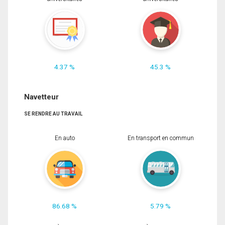
4.37 %
45.3 %
Navetteur
SE RENDRE AU TRAVAIL
En auto
En transport en commun
86.68 %
5.79 %