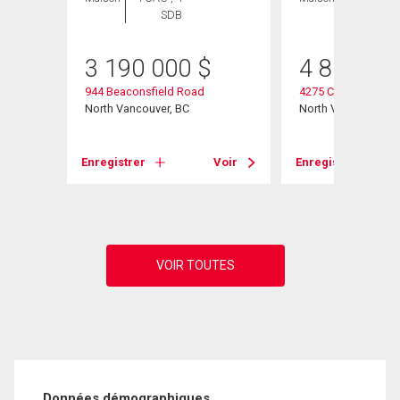
SDB
SDB
3 190 000
$
4 850 00
944 Beaconsfield Road
4275 Chelsea Cresc
North Vancouver, BC
North Vancouver, B
Voir
Enregistrer
Voir
Enregistrer
Données démographiques