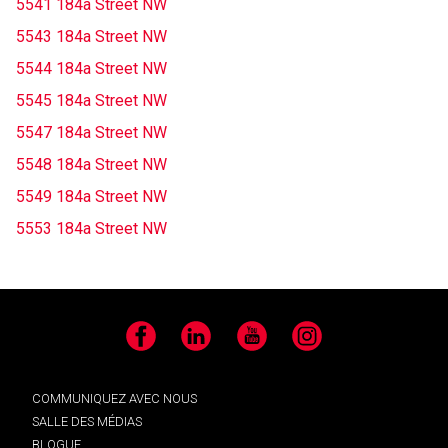
5541 184a Street NW
5543 184a Street NW
5544 184a Street NW
5545 184a Street NW
5547 184a Street NW
5548 184a Street NW
5549 184a Street NW
5553 184a Street NW
Facebook
LinkedIn
YouTube
Instagram
COMMUNIQUEZ AVEC NOUS
SALLE DES MÉDIAS
BLOGUE