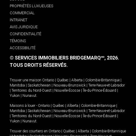
PROPRIÉTÉS LUXUEUSES
COMMERCIAL
INTRANET
AVIS JURIDIQUE
CONFIDENTIALITÉ
TÉMOINS
ACCESSIBILITÉ
© SERVICES IMMOBILIERS BRIDGEMARQ
, 2026.
MD
TOUS DROITS RÉSERVÉS.
Trouver une maison
Ontario
|
Québec
|
Alberta
|
Colombie-Britannique
|
Manitoba
|
Saskatchewan
|
Nouveau-Brunswick
|
Terre-Neuve-et-Labrador
|
Territoires du Nord-Ouest
|
Nouvelle-Écosse
|
Île-du-Prince-Édouard
|
Yukon
|
Nunavut
.
Maisons à louer -
Ontario
|
Québec
|
Alberta
|
Colombie-Britannique
|
Manitoba
|
Saskatchewan
|
Nouveau-Brunswick
|
Terre-Neuve-et-Labrador
|
Territoires du Nord-Ouest
|
Nouvelle-Écosse
|
Île-du-Prince-Édouard
|
Yukon
|
Nunavut
.
Trouver des courtiers en
Ontario
|
Québec
|
Alberta
|
Colombie-Britannique