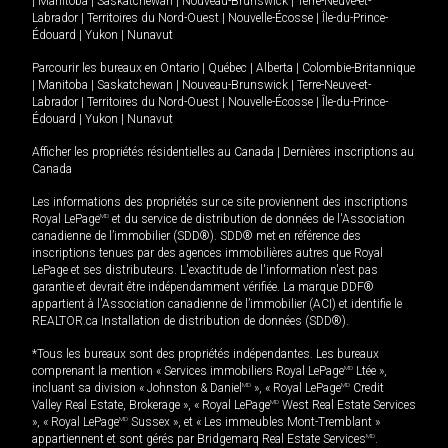
|
Manitoba
|
Saskatchewan
|
Nouveau-Brunswick
|
Terre-Neuve-et-
Labrador
|
Territoires du Nord-Ouest
|
Nouvelle-Écosse
|
Île-du-Prince-
Édouard
|
Yukon
|
Nunavut
Parcourir les bureaux en
Ontario
|
Québec
|
Alberta
|
Colombie-Britannique
|
Manitoba
|
Saskatchewan
|
Nouveau-Brunswick
|
Terre-Neuve-et-
Labrador
|
Territoires du Nord-Ouest
|
Nouvelle-Écosse
|
Île-du-Prince-
Édouard
|
Yukon
|
Nunavut
Afficher les propriétés résidentielles au Canada
|
Dernières inscriptions au
Canada
Les informations des propriétés sur ce site proviennent des inscriptions
Royal LePage
MD
et du service de distribution de données de l'Association
canadienne de l’immobilier (SDD®). SDD® met en référence des
inscriptions tenues par des agences immobilières autres que Royal
LePage et ses distributeurs. L'exactitude de l'information n'est pas
garantie et devrait être indépendamment vérifiée. La marque DDF®
appartient à l'Association canadienne de l’immobilier (ACI) et identifie le
REALTOR.ca Installation de distribution de données (SDD®).
*Tous les bureaux sont des propriétés indépendantes. Les bureaux
comprenant la mention « Services immobiliers Royal LePage
MD
Ltée »,
incluant sa division « Johnston & Daniel
MD
», « Royal LePage
MD
Credit
Valley Real Estate, Brokerage », « Royal LePage
MD
West Real Estate Services
», « Royal LePage
MD
Sussex », et « Les immeubles Mont-Tremblant »
appartiennent et sont gérés par Bridgemarq Real Estate Services
MD
.