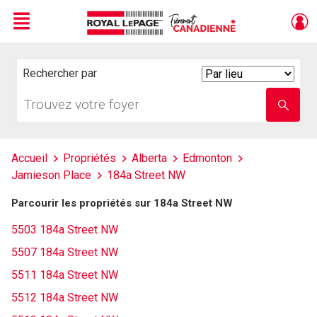
Menu
Live
En Direct
Rechercher par
Search
By
Trouvez
Entrez
votre
le
foyer
nom
de
l'école
Accueil
Propriétés
Alberta
Edmonton
Jamieson Place
184a Street NW
Parcourir les propriétés sur 184a Street NW
5503 184a Street NW
5507 184a Street NW
5511 184a Street NW
5512 184a Street NW