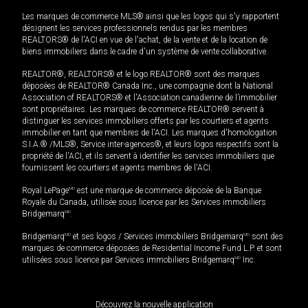
Les marques de commerce MLS® ainsi que les logos qui s'y rapportent
désignent les services professionnels rendus par les membres
REALTORS® de l'ACI en vue de l'achat, de la vente et de la location de
biens immobiliers dans le cadre d'un système de vente collaborative.
REALTOR®, REALTORS® et le logo REALTOR® sont des marques
déposées de REALTOR® Canada Inc., une compagnie dont la National
Association of REALTORS® et l'Association canadienne de l’immobilier
sont propriétaires. Les marques de commerce REALTOR® servent à
distinguer les services immobiliers offerts par les courtiers et agents
immobilier en tant que membres de l'ACI. Les marques d'homologation
S.I.A.® /MLS®, Service inter-agences®, et leurs logos respectifs sont la
propriété de l'ACI, et ils servent à identifier les services immobiliers que
fournissent les courtiers et agents membres de l'ACI.
Royal LePage
MD
est une marque de commerce déposée de la Banque
Royale du Canada, utilisée sous licence par les Services immobiliers
Bridgemarq
MD
.
Bridgemarq
MD
et ses logos / Services immobiliers Bridgemarq
MD
sont des
marques de commerce déposées de Residential Income Fund L.P. et sont
utilisées sous licence par Services immobiliers Bridgemarq
MD
Inc.
Découvrez la nouvelle application