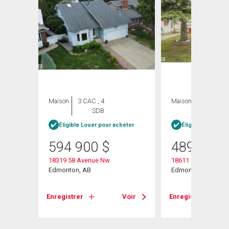
Maison
3 CAC , 4
Maison
4 CAC , 3
SDB
SDB
Éligible Louer pour acheter
Éligible Louer po
594 900
$
489 000
18319 58 Avenue Nw
18611 57 Avenue N
w
Edmonton, AB
Edmonton, AB
Enregistrer
Voir
Enregistrer
Voir