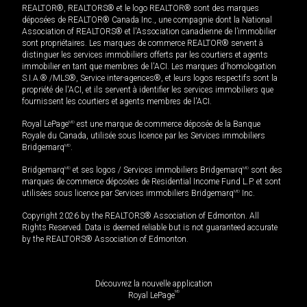
REALTOR®, REALTORS® et le logo REALTOR® sont des marques
déposées de REALTOR® Canada Inc., une compagnie dont la National
Association of REALTORS® et l'Association canadienne de l’immobilier
sont propriétaires. Les marques de commerce REALTOR® servent à
distinguer les services immobiliers offerts par les courtiers et agents
immobilier en tant que membres de l'ACI. Les marques d'homologation
S.I.A.® /MLS®, Service inter-agences®, et leurs logos respectifs sont la
propriété de l'ACI, et ils servent à identifier les services immobiliers que
fournissent les courtiers et agents membres de l'ACI.
Royal LePage
MD
est une marque de commerce déposée de la Banque
Royale du Canada, utilisée sous licence par les Services immobiliers
Bridgemarq
MD
.
Bridgemarq
MD
et ses logos / Services immobiliers Bridgemarq
MD
sont des
marques de commerce déposées de Residential Income Fund L.P. et sont
utilisées sous licence par Services immobiliers Bridgemarq
MD
Inc.
Copyright 2026 by the REALTORS® Association of Edmonton. All
Rights Reserved. Data is deemed reliable but is not guaranteed accurate
by the REALTORS® Association of Edmonton.
Découvrez la nouvelle application
MD
Royal LePage