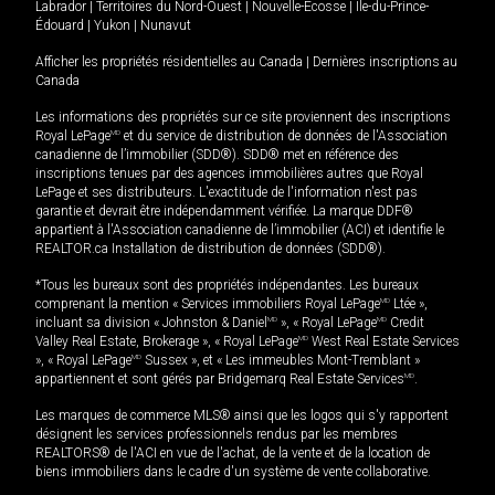
Labrador
|
Territoires du Nord-Ouest
|
Nouvelle-Écosse
|
Île-du-Prince-
Édouard
|
Yukon
|
Nunavut
Afficher les propriétés résidentielles au Canada
|
Dernières inscriptions au
Canada
Les informations des propriétés sur ce site proviennent des inscriptions
Royal LePage
MD
et du service de distribution de données de l'Association
canadienne de l’immobilier (SDD®). SDD® met en référence des
inscriptions tenues par des agences immobilières autres que Royal
LePage et ses distributeurs. L'exactitude de l'information n'est pas
garantie et devrait être indépendamment vérifiée. La marque DDF®
appartient à l'Association canadienne de l’immobilier (ACI) et identifie le
REALTOR.ca Installation de distribution de données (SDD®).
*Tous les bureaux sont des propriétés indépendantes. Les bureaux
comprenant la mention « Services immobiliers Royal LePage
MD
Ltée »,
incluant sa division « Johnston & Daniel
MD
», « Royal LePage
MD
Credit
Valley Real Estate, Brokerage », « Royal LePage
MD
West Real Estate Services
», « Royal LePage
MD
Sussex », et « Les immeubles Mont-Tremblant »
appartiennent et sont gérés par Bridgemarq Real Estate Services
MD
.
Les marques de commerce MLS® ainsi que les logos qui s'y rapportent
désignent les services professionnels rendus par les membres
REALTORS® de l'ACI en vue de l'achat, de la vente et de la location de
biens immobiliers dans le cadre d'un système de vente collaborative.