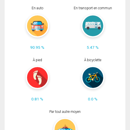
En auto
En transport en commun
90.95 %
5.47 %
À pied
À bicyclette
0.81 %
0.0 %
Par tout autre moyen