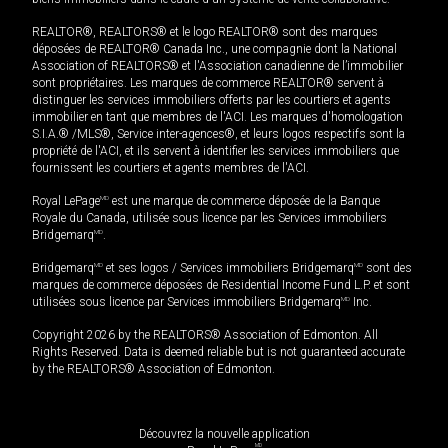
REALTOR®, REALTORS® et le logo REALTOR® sont des marques
déposées de REALTOR® Canada Inc., une compagnie dont la National
Association of REALTORS® et l'Association canadienne de l’immobilier
sont propriétaires. Les marques de commerce REALTOR® servent à
distinguer les services immobiliers offerts par les courtiers et agents
immobilier en tant que membres de l'ACI. Les marques d'homologation
S.I.A.® /MLS®, Service inter-agences®, et leurs logos respectifs sont la
propriété de l'ACI, et ils servent à identifier les services immobiliers que
fournissent les courtiers et agents membres de l'ACI.
Royal LePage
MD
est une marque de commerce déposée de la Banque
Royale du Canada, utilisée sous licence par les Services immobiliers
Bridgemarq
MD
.
Bridgemarq
MD
et ses logos / Services immobiliers Bridgemarq
MD
sont des
marques de commerce déposées de Residential Income Fund L.P. et sont
utilisées sous licence par Services immobiliers Bridgemarq
MD
Inc.
Copyright 2026 by the REALTORS® Association of Edmonton. All
Rights Reserved. Data is deemed reliable but is not guaranteed accurate
by the REALTORS® Association of Edmonton.
Découvrez la nouvelle application
MD