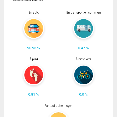
En auto
En transport en commun
90.95 %
5.47 %
À pied
À bicyclette
0.81 %
0.0 %
Par tout autre moyen