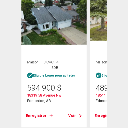
Maison
3 CAC , 4
Maison
4 CAC , 3
SDB
SDB
heter
Éligible Louer pour acheter
Éligible Louer po
594 900
$
489 000
18319 58 Avenue Nw
18611 57 Avenue N
Edmonton, AB
Edmonton, AB
Voir
Enregistrer
Voir
Enregistrer