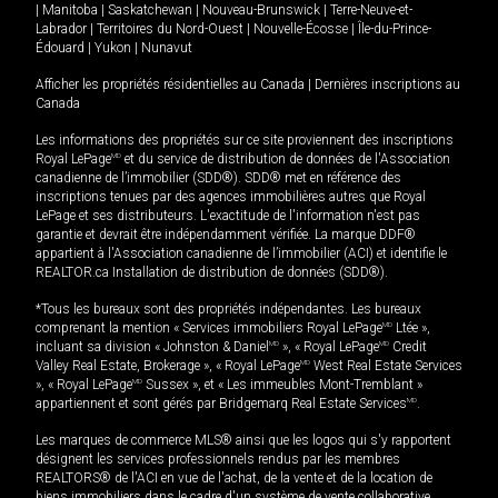
|
Manitoba
|
Saskatchewan
|
Nouveau-Brunswick
|
Terre-Neuve-et-
Labrador
|
Territoires du Nord-Ouest
|
Nouvelle-Écosse
|
Île-du-Prince-
Édouard
|
Yukon
|
Nunavut
Afficher les propriétés résidentielles au Canada
|
Dernières inscriptions au
Canada
Les informations des propriétés sur ce site proviennent des inscriptions
Royal LePage
MD
et du service de distribution de données de l'Association
canadienne de l’immobilier (SDD®). SDD® met en référence des
inscriptions tenues par des agences immobilières autres que Royal
LePage et ses distributeurs. L'exactitude de l'information n'est pas
garantie et devrait être indépendamment vérifiée. La marque DDF®
appartient à l'Association canadienne de l’immobilier (ACI) et identifie le
REALTOR.ca Installation de distribution de données (SDD®).
*Tous les bureaux sont des propriétés indépendantes. Les bureaux
comprenant la mention « Services immobiliers Royal LePage
MD
Ltée »,
incluant sa division « Johnston & Daniel
MD
», « Royal LePage
MD
Credit
Valley Real Estate, Brokerage », « Royal LePage
MD
West Real Estate Services
», « Royal LePage
MD
Sussex », et « Les immeubles Mont-Tremblant »
appartiennent et sont gérés par Bridgemarq Real Estate Services
MD
.
Les marques de commerce MLS® ainsi que les logos qui s'y rapportent
désignent les services professionnels rendus par les membres
REALTORS® de l'ACI en vue de l'achat, de la vente et de la location de
biens immobiliers dans le cadre d'un système de vente collaborative.