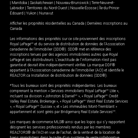
|
Manitoba
|
Saskatchewan
|
Nouveau-Brunswick
|
Terre-Neuve-et-
Labrador
|
Territoires du Nord-Ouest
|
Nouvelle-Écosse
|
Île-du-Prince-
Édouard
|
Yukon
|
Nunavut
Afficher les propriétés résidentielles au Canada
|
Dernières inscriptions au
Canada
Les informations des propriétés sur ce site proviennent des inscriptions
Royal LePage
MD
et du service de distribution de données de l'Association
canadienne de l’immobilier (SDD®). SDD® met en référence des
inscriptions tenues par des agences immobilières autres que Royal
LePage et ses distributeurs. L'exactitude de l'information n'est pas
garantie et devrait être indépendamment vérifiée. La marque DDF®
appartient à l'Association canadienne de l’immobilier (ACI) et identifie le
REALTOR.ca Installation de distribution de données (SDD®).
*Tous les bureaux sont des propriétés indépendantes. Les bureaux
comprenant la mention « Services immobiliers Royal LePage
MD
Ltée »,
incluant sa division « Johnston & Daniel
MD
», « Royal LePage
MD
Credit
Valley Real Estate, Brokerage », « Royal LePage
MD
West Real Estate Services
», « Royal LePage
MD
Sussex », et « Les immeubles Mont-Tremblant »
appartiennent et sont gérés par Bridgemarq Real Estate Services
MD
.
Les marques de commerce MLS® ainsi que les logos qui s'y rapportent
désignent les services professionnels rendus par les membres
REALTORS® de l'ACI en vue de l'achat, de la vente et de la location de
biens immobiliers dans le cadre d'un système de vente collaborative.