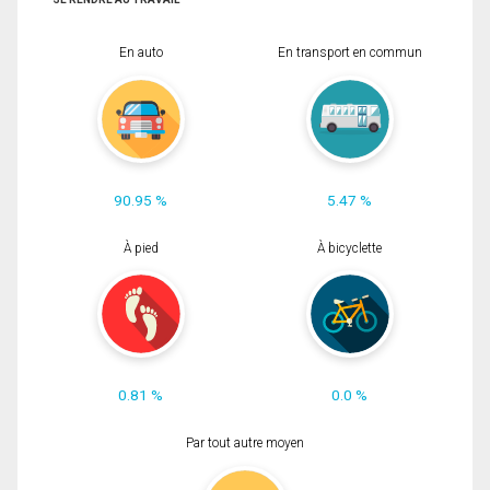
En auto
En transport en commun
90.95 %
5.47 %
À pied
À bicyclette
0.81 %
0.0 %
Par tout autre moyen