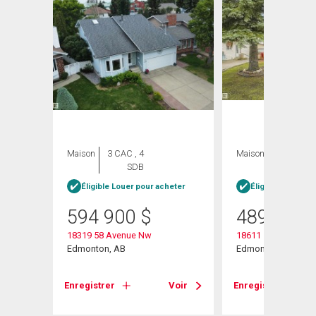
Maison
3 CAC , 4
Maison
4 CAC , 3
SDB
SDB
heter
Éligible Louer pour acheter
Éligible Louer po
594 900
$
489 000
18319 58 Avenue Nw
18611 57 Avenue N
Edmonton, AB
Edmonton, AB
Voir
Enregistrer
Voir
Enregistrer