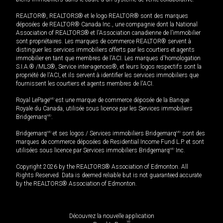
REALTOR®, REALTORS® et le logo REALTOR® sont des marques
déposées de REALTOR® Canada Inc., une compagnie dont la National
Association of REALTORS® et l'Association canadienne de l’immobilier
sont propriétaires. Les marques de commerce REALTOR® servent à
distinguer les services immobiliers offerts par les courtiers et agents
immobilier en tant que membres de l'ACI. Les marques d'homologation
S.I.A.® /MLS®, Service inter-agences®, et leurs logos respectifs sont la
propriété de l'ACI, et ils servent à identifier les services immobiliers que
fournissent les courtiers et agents membres de l'ACI.
Royal LePage
MD
est une marque de commerce déposée de la Banque
Royale du Canada, utilisée sous licence par les Services immobiliers
Bridgemarq
MD
.
Bridgemarq
MD
et ses logos / Services immobiliers Bridgemarq
MD
sont des
marques de commerce déposées de Residential Income Fund L.P. et sont
utilisées sous licence par Services immobiliers Bridgemarq
MD
Inc.
Copyright 2026 by the REALTORS® Association of Edmonton. All
Rights Reserved. Data is deemed reliable but is not guaranteed accurate
by the REALTORS® Association of Edmonton.
Découvrez la nouvelle application
MD