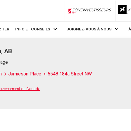
ZoneInvestisseurs RLP
TIER
INFO ET CONSEILS
JOIGNEZ-VOUS À NOUS
À
, AB
Page
n
Jamieson Place
5548 184a Street NW
 Gouvernement du Canada