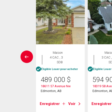
Maison
Maison
Mais
 CAC , 3
4 CAC , 3
3 CAC ,
SDB
SDB
S
Éligible Louer pour acheter
Éligible Louer
5 900
$
489 000
$
594 9
62b Avenue Nw
18611 57 Avenue Nw
18319 58 Av
on, AB
Edmonton, AB
Edmonton, A
strer
Voir
Enregistrer
Voir
Enregistrer