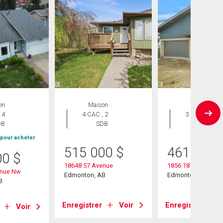
on
Maison
Maison
 4
4 CAC , 2
3 CAC , 3
DB
SDB
SDB
 pour acheter
515 000
$
461 367
00
$
18648 57 Avenue
1856 187 Street
enue Nw
Edmonton, AB
Edmonton, AB
B
Enregistrer
Voir
Enregistrer
Voir