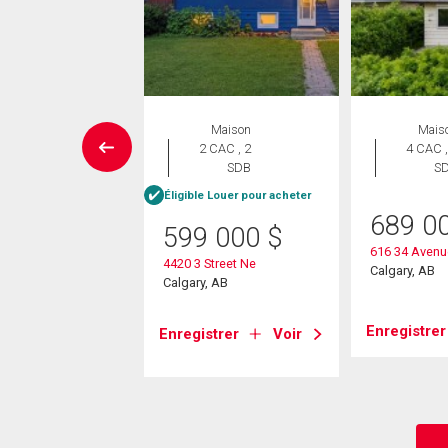
UVELLE INSCRIPTION
Maison
Mais
aison en
2 CAC , 2
4 CAC ,
rangée
SDB
S
 CAC , 1
Éligible Louer pour acheter
SDB
689 0
599 000
$
5 000
$
616 34 Avenu
4420 3 Street Ne
Calgary, AB
 Centre Street
Calgary, AB
, AB
Enregistrer
Enregistrer
Voir
strer
Voir