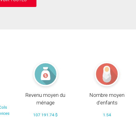
Revenu moyen du
Nombre moyen
ménage
d'enfants
Cols
rvices
107 191.74 $
1.54