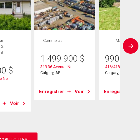
on
Commercial
Maison
 2
DB
1 499 900
$
990 000
319 36 Avenue Ne
416/418 33 Avenue
00
$
Calgary, AB
Calgary, AB
e Ne
Enregistrer
Voir
Enregistrer
Voir