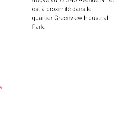
trouve au 723 40 Avenue NE et
est à proximité dans le
quartier Greenview Industrial
Park.
y,